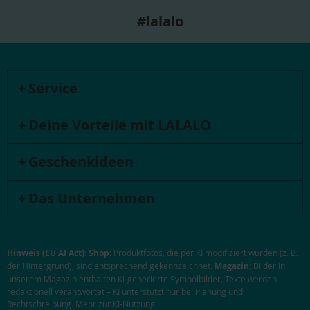
#lalalo
Service
Deine Vorteile mit LALALO
Geschenkideen
Das Unternehmen
Hinweis (EU AI Act):
Shop:
Produktfotos, die per KI modifiziert wurden (z. B.
der Hintergrund), sind entsprechend gekennzeichnet.
Magazin:
Bilder in
unserem Magazin enthalten KI-generierte Symbolbilder. Texte werden
redaktionell verantwortet – KI unterstützt nur bei Planung und
Rechtschreibung.
Mehr zur KI-Nutzung
.