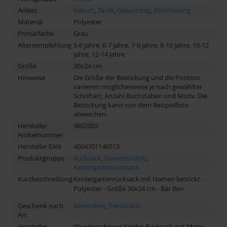
Anlass
Geburt
,
Taufe
,
Geburtstag
,
Einschulung
Material
Polyester
Primärfarbe
Grau
Altersempfehlung
5-6 Jahre, 6-7 Jahre, 7-8 Jahre, 8-10 Jahre, 10-12
Jahre, 12-14 Jahre
Größe
30x24 cm
Hinweise
Die Größe der Bestickung und die Position
variieren möglicherweise je nach gewählter
Schriftart, Anzahl Buchstaben und Motiv. Die
Bestickung kann von dem Beispielfoto
abweichen.
Hersteller
9602002
Artikelnummer
Hersteller EAN
4004701146513
Produktgruppe
Rucksack
,
Namensschild
,
Kindergartenrucksack
Kurzbeschreibung
Kindergartenrucksack mit Namen bestickt -
Polyester - Größe 30x24 cm - Bär Ben
Geschenk nach
Besondere
,
Persönlich
Art
Hersteller
Wunderschöner Kinder-Rucksack mit Motiv