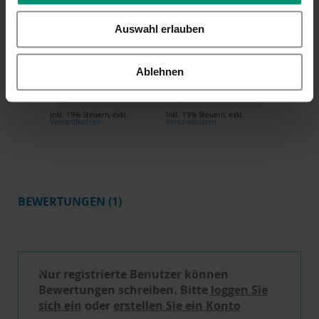
Sterntaler
Sterntaler Kinder
Auswahl erlauben
Kinderrucksack
Reisetasche
Kühlf PFERD Sunny,
Eichhörnchen Enna
Ablehnen
bestickt
in Koralle, bestickt
41,99 €
49,99 €
Inkl. 19% Steuern
,
exkl.
Inkl. 19% Steuern
,
exkl.
Versandkosten
Versandkosten
BEWERTUNGEN
1
Schreibe eine Bewertung
Nur registrierte Benutzer können
Bewertungen schreiben. Bitte
loggen Sie
sich ein
oder
erstellen Sie ein Konto