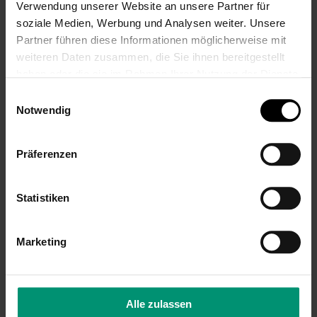
Verwendung unserer Website an unsere Partner für
soziale Medien, Werbung und Analysen weiter. Unsere
Partner führen diese Informationen möglicherweise mit
Bestickter
Personalisierter
weiteren Daten zusammen, die Sie ihnen bereitgestellt
Rucksack Pony
Kinderrucksack Esel
haben oder die sie im Rahmen Ihrer Nutzung der Dienste
Pauline mit Namen
Emmilius von
gesammelt haben.
von Sterntaler für
Sterntaler für Kita,
Einwilligungsauswahl
Notwendig
Kindergarten,
Geschenk zum
Geschenk zum
Geburtstag,
Kita-Start
bestickt
Präferenzen
44,99 €
41,99 €
Inkl. 19% Steuern
,
exkl.
Inkl. 19% Steuern
,
exkl.
Versandkosten
Versandkosten
Statistiken
Marketing
Alle zulassen