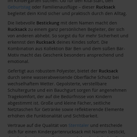
im Kindergarten suchen. Ob für den Kita-Start, den
Geburtstag
oder Familienausflüge – dieser
Rucksack
begleitet dein Kind sicher und praktisch durch den Alltag.
Die liebevolle
Bestickung
mit dem Namen macht den
Rucksack
zu einem ganz persönlichen Begleiter, der sich
von anderen abhebt. So sorgst du für mehr Sicherheit und
erkennst den
Rucksack
deines Kindes sofort. Die
Kombination aus Kollektion Bär Ben und dem süßen Bär-
Motiv macht das Geschenk besonders ansprechend und
emotional.
Gefertigt aus robustem Polyester, bietet der
Rucksack
durch seine wasserabweisende Oberfläche Schutz bei
wechselhaftem Wetter. Gepolsterte, verstellbare
Schultergurte und ein Bauchgurt sorgen für angenehmen
Tragekomfort, der auf die Bedürfnisse von Kindern
abgestimmt ist. Große und kleine Fächer, seitliche
Netztaschen für Getränke sowie reflektierende Elemente
erhöhen die Funktionalität und Sichtbarkeit.
Vertraue auf die Qualität von
Sterntaler
und entscheide
dich für einen Kindergartenrucksack mit Namen bestickt,