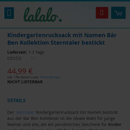
Zum
Inhalt
Mei
Suche
springen
Kindergartenrucksack mit Namen Bär
Ben Kollektion Sterntaler bestickt
Lieferzeit:
1-3 Tage
Bewertung:
1
100
100
% of
44,99 €
Inkl. 19% Steuern
,
exkl.
Versandkosten
NICHT LIEFERBAR
DETAILS
Der
Sterntaler
Kindergartenrucksack mit Namen bestickt
aus der Bär Ben Kollektion ist die ideale Wahl für junge
Mamas und alle, die ein persönliches Geschenk für
Kinder