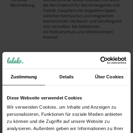
Beschreibung
Bär Ben Praktisch für den Kindergarten und
Freizeit. Hauptfach mit doppeltem Zipper,
seitlichen Netztaschen und integriertem
Namensschild. Die Bauch- und Schultergurte
sind verstellbar. Mit Reflektoren.
mit Reißverschluss und reflektierendem
Material
DAS KÖNNTE DICH AUCH INTERESSIEREN
DIESE ARTIKEL KÖNNTEN IHNEN EVENTUELL AUCH
GEFALLEN!
Zustimmung
Details
Über Cookies
Diese Webseite verwendet Cookies
Wir verwenden Cookies, um Inhalte und Anzeigen zu
personalisieren, Funktionen für soziale Medien anbieten
zu können und die Zugriffe auf unsere Website zu
analysieren. Außerdem geben wir Informationen zu Ihrer