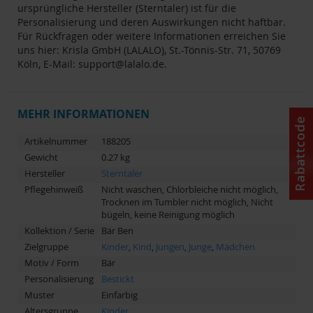
ursprüngliche Hersteller (Sterntaler) ist für die
Personalisierung und deren Auswirkungen nicht haftbar.
Für Rückfragen oder weitere Informationen erreichen Sie
uns hier: Krisla GmbH (LALALO), St.-Tönnis-Str. 71, 50769
Köln, E-Mail:
support@lalalo.de
.
MEHR INFORMATIONEN
Rabattcode
Artikelnummer
188205
Gewicht
0.27 kg
Hersteller
Sterntaler
Pflegehinweiß
Nicht waschen, Chlorbleiche nicht möglich,
Trocknen im Tumbler nicht möglich, Nicht
bügeln, keine Reinigung möglich
Kollektion / Serie
Bär Ben
Zielgruppe
Kinder
,
Kind
,
Jungen
,
Junge
,
Mädchen
Motiv / Form
Bär
Personalisierung
Bestickt
Muster
Einfarbig
Altersgruppe
Kinder