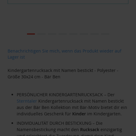
Zum
Ende
der
Bildgalerie
Zum
Benachrichtigen Sie mich, wenn das Produkt wieder auf
springen
Anfang
Lager ist
der
Bildgalerie
Kindergartenrucksack mit Namen bestickt - Polyester -
springen
Größe 30x24 cm - Bär Ben
PERSÖNLICHER KINDERGARTENRUCKSACK – Der
Sterntaler
Kindergartenrucksack mit Namen bestickt
aus der Bär Ben Kollektion mit Bär-Motiv bietet dir ein
individuelles Geschenk für
Kinder
im Kindergarten.
INDIVIDUALITÄT DURCH BESTICKUNG – Die
Namensbestickung macht den
Rucksack
einzigartig
und erleichtert die Zuordnung, damit dein Kind