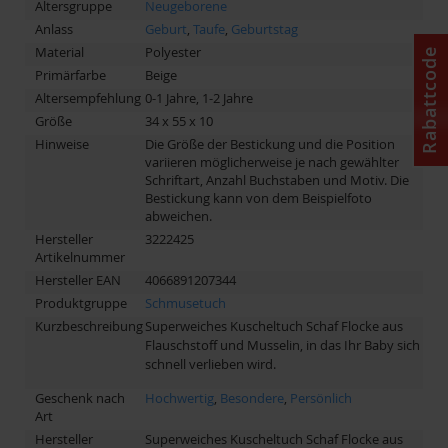
Altersgruppe
Neugeborene
Anlass
Geburt
,
Taufe
,
Geburtstag
Material
Polyester
Rabattcode
Primärfarbe
Beige
Altersempfehlung
0-1 Jahre, 1-2 Jahre
Größe
34 x 55 x 10
Hinweise
Die Größe der Bestickung und die Position
variieren möglicherweise je nach gewählter
Schriftart, Anzahl Buchstaben und Motiv. Die
Bestickung kann von dem Beispielfoto
abweichen.
Hersteller
3222425
Artikelnummer
Hersteller EAN
4066891207344
Produktgruppe
Schmusetuch
Kurzbeschreibung
Superweiches Kuscheltuch Schaf Flocke aus
Flauschstoff und Musselin, in das Ihr Baby sich
schnell verlieben wird.
Geschenk nach
Hochwertig
,
Besondere
,
Persönlich
Art
Hersteller
Superweiches Kuscheltuch Schaf Flocke aus