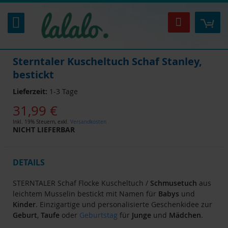
Zum
Inhalt
Mei
Suche
springen
Sterntaler Kuscheltuch Schaf Stanley,
bestickt
Lieferzeit:
1-3 Tage
31,99 €
Inkl. 19% Steuern
,
exkl.
Versandkosten
NICHT LIEFERBAR
DETAILS
STERNTALER Schaf Flocke Kuscheltuch /
Schmusetuch
aus
leichtem Musselin bestickt mit Namen für
Babys
und
Kinder
. Einzigartige und personalisierte Geschenkidee zur
Geburt
,
Taufe
oder
Geburtstag
für
Junge
und
Mädchen
.