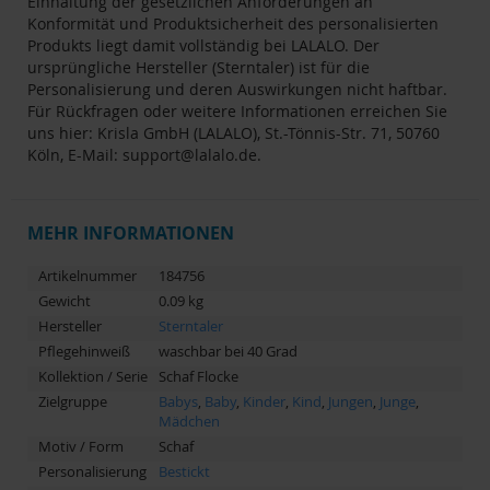
Einhaltung der gesetzlichen Anforderungen an
Konformität und Produktsicherheit des personalisierten
Produkts liegt damit vollständig bei LALALO. Der
ursprüngliche Hersteller (Sterntaler) ist für die
Personalisierung und deren Auswirkungen nicht haftbar.
Für Rückfragen oder weitere Informationen erreichen Sie
uns hier: Krisla GmbH (LALALO), St.-Tönnis-Str. 71, 50760
Köln, E-Mail:
support@lalalo.de
.
MEHR INFORMATIONEN
Artikelnummer
184756
Gewicht
0.09 kg
Hersteller
Sterntaler
Pflegehinweiß
waschbar bei 40 Grad
Kollektion / Serie
Schaf Flocke
Zielgruppe
Babys
,
Baby
,
Kinder
,
Kind
,
Jungen
,
Junge
,
Mädchen
Motiv / Form
Schaf
Personalisierung
Bestickt