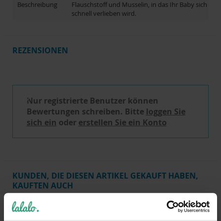
Beschreibung
Flauschstoff und Musselin, in das Ihr Baby sich
schnell verlieben wird.
REZENSIONEN
Schreibe eine Bewertung
Nur registrierte Benutzer können
Bewertungen schreiben. Bitte
loggen Sie
sich ein
oder
erstellen Sie ein Konto
KUNDEN, DIE DIESEN ARTIKEL GEKAUFT HABEN,
KAUFTEN AUCH
VERWANDTE PRODUKTE