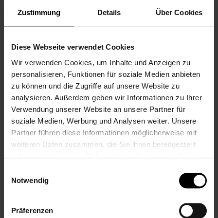
Zustimmung
Details
Über Cookies
Diese Webseite verwendet Cookies
Wir verwenden Cookies, um Inhalte und Anzeigen zu
personalisieren, Funktionen für soziale Medien anbieten
zu können und die Zugriffe auf unsere Website zu
LALALO Schaf
LALALO Schaf
analysieren. Außerdem geben wir Informationen zu Ihrer
Namenskette,
Namenskette Rosa
Verwendung unserer Website an unsere Partner für
Schaf
Pink, mit Namen
soziale Medien, Werbung und Analysen weiter. Unsere
Schlüsselanhänger
geprägt,
Partner führen diese Informationen möglicherweise mit
mit Namen,
personalisierte
weiteren Daten zusammen, die Sie ihnen bereitgestellt
Prägung
Kette mit
personalisiert,
Wunschname,
haben oder die sie im Rahmen Ihrer Nutzung der Dienste
Schlüsselring
Geschenk zur
gesammelt haben.
Einwilligungsauswahl
Wunschname,
Geburt oder Taufe
Notwendig
Geschenk zur
9,99 €
Geburt oder Taufe
Inkl. 19% Steuern
,
exkl.
Versandkosten
Präferenzen
9,99 €