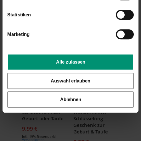
Inkl. 19% Steuern
,
exkl.
Versandkosten
Statistiken
Marketing
Alle zulassen
LALALO
LALALO
Schlüsselanhänger
Schlüsselanhänger
Schaf Grau Rosa,
Schaf Weiß Rot
Auswahl erlauben
mit Namen
personalisiert mit
geprägt,
Namen,
personalisierter
Namensprägung/Pr
Ablehnen
Namensanhänger
ägung
als Geschenk zur
Wunschname,
Geburt oder Taufe
Schlüsselring
Geschenk zur
9,99 €
Geburt & Taufe
Inkl. 19% Steuern
,
exkl.
Versandkosten