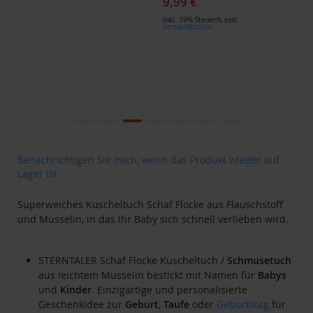
9,99 €
Inkl. 19% Steuern
,
exkl.
Versandkosten
Zum
Ende
der
Bildgalerie
Zum
Benachrichtigen Sie mich, wenn das Produkt wieder auf
springen
Anfang
Lager ist
der
Bildgalerie
Superweiches Kuscheltuch Schaf Flocke aus Flauschstoff
springen
und Musselin, in das Ihr Baby sich schnell verlieben wird.
STERNTALER Schaf Flocke Kuscheltuch /
Schmusetuch
aus leichtem Musselin bestickt mit Namen für
Babys
und
Kinder
. Einzigartige und personalisierte
Geschenkidee zur
Geburt
,
Taufe
oder
Geburtstag
für