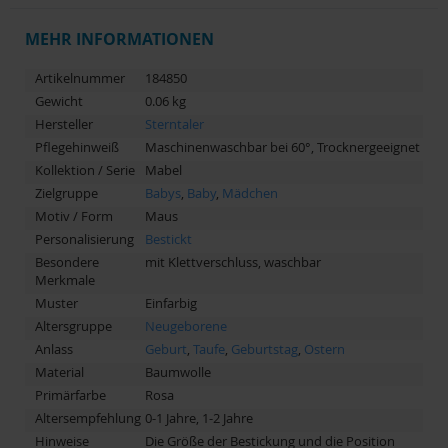
MEHR INFORMATIONEN
Artikelnummer
184850
Gewicht
0.06 kg
Hersteller
Sterntaler
Pflegehinweiß
Maschinenwaschbar bei 60°, Trocknergeeignet
Kollektion / Serie
Mabel
Zielgruppe
Babys
,
Baby
,
Mädchen
Motiv / Form
Maus
Personalisierung
Bestickt
Besondere
mit Klettverschluss, waschbar
Merkmale
Muster
Einfarbig
Altersgruppe
Neugeborene
Anlass
Geburt
,
Taufe
,
Geburtstag
,
Ostern
Material
Baumwolle
Primärfarbe
Rosa
Altersempfehlung
0-1 Jahre, 1-2 Jahre
Hinweise
Die Größe der Bestickung und die Position