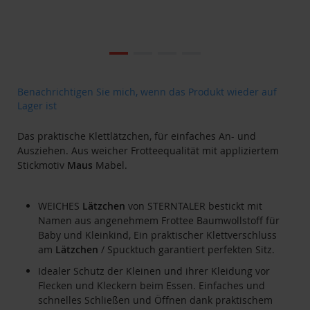
Zum
Ende
der
Bildgalerie
Zum
Benachrichtigen Sie mich, wenn das Produkt wieder auf
springen
Anfang
Lager ist
der
Bildgalerie
Das praktische Klettlätzchen, für einfaches An- und
springen
Ausziehen. Aus weicher Frotteequalität mit appliziertem
Stickmotiv
Maus
Mabel.
WEICHES
Lätzchen
von STERNTALER bestickt mit
Namen aus angenehmem Frottee Baumwollstoff für
Baby und Kleinkind, Ein praktischer Klettverschluss
am
Lätzchen
/ Spucktuch garantiert perfekten Sitz.
Idealer Schutz der Kleinen und ihrer Kleidung vor
Flecken und Kleckern beim Essen. Einfaches und
schnelles Schließen und Öffnen dank praktischem