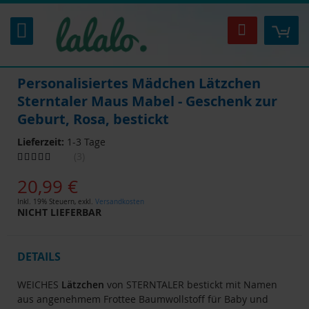
Zum
Inhalt
Mei
Suche
springen
Personalisiertes Mädchen Lätzchen
Sterntaler Maus Mabel - Geschenk zur
Geburt, Rosa, bestickt
Lieferzeit:
1-3 Tage
Bewertung:
3
100
100
% of
20,99 €
Inkl. 19% Steuern
,
exkl.
Versandkosten
NICHT LIEFERBAR
DETAILS
WEICHES
Lätzchen
von STERNTALER bestickt mit Namen
aus angenehmem Frottee Baumwollstoff für Baby und