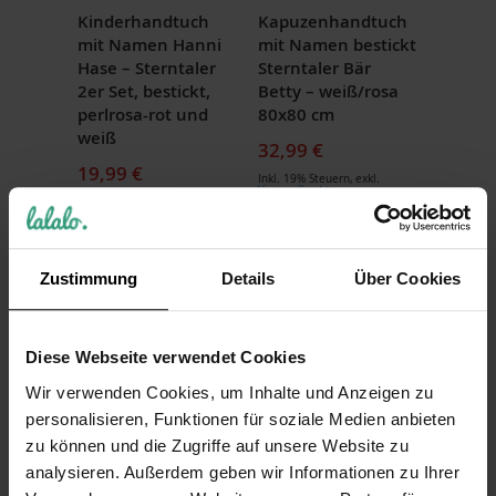
Kinderhandtuch
Kapuzenhandtuch
mit Namen Hanni
mit Namen bestickt
Hase – Sterntaler
Sterntaler Bär
2er Set, bestickt,
Betty – weiß/rosa
perlrosa-rot und
80x80 cm
weiß
32,99 €
19,99 €
Inkl. 19% Steuern
,
exkl.
Versandkosten
Inkl. 19% Steuern
,
exkl.
Versandkosten
NEU
NEU
Zustimmung
Details
Über Cookies
Diese Webseite verwendet Cookies
Wir verwenden Cookies, um Inhalte und Anzeigen zu
Sterntaler
Kapuzenhandtuch
personalisieren, Funktionen für soziale Medien anbieten
Kapuzenhandtuch
mit Namen bestickt
zu können und die Zugriffe auf unsere Website zu
personalisiert Hase
Sterntaler Hase
analysieren. Außerdem geben wir Informationen zu Ihrer
Hanni – mit Namen
Hanni - 100x100