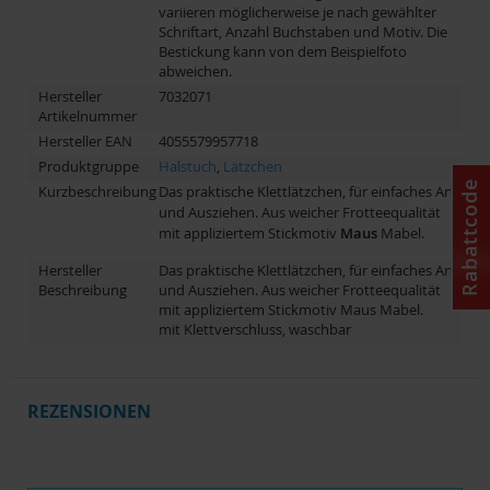
variieren möglicherweise je nach gewählter
Schriftart, Anzahl Buchstaben und Motiv. Die
Bestickung kann von dem Beispielfoto
abweichen.
Hersteller
7032071
Artikelnummer
Hersteller EAN
4055579957718
Produktgruppe
Halstuch
,
Lätzchen
Rabattcode
Kurzbeschreibung
Das praktische Klettlätzchen, für einfaches An-
und Ausziehen. Aus weicher Frotteequalität
mit appliziertem Stickmotiv
Maus
Mabel.
Hersteller
Das praktische Klettlätzchen, für einfaches An-
Beschreibung
und Ausziehen. Aus weicher Frotteequalität
mit appliziertem Stickmotiv Maus Mabel.
mit Klettverschluss, waschbar
REZENSIONEN
Schreibe eine Bewertung