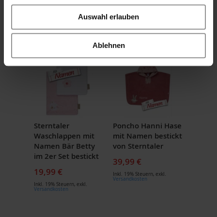
100 x 100 cm
Inkl. 19% Steuern
,
exkl.
Auswahl erlauben
Versandkosten
39,99 €
Inkl. 19% Steuern
,
exkl.
Versandkosten
Ablehnen
NEU
Sterntaler
Poncho Hanni Hase
Waschlappen mit
mit Namen bestickt
Namen Bär Betty
von Sterntaler
im 2er Set bestickt
39,99 €
19,99 €
Inkl. 19% Steuern
,
exkl.
Versandkosten
Inkl. 19% Steuern
,
exkl.
Versandkosten