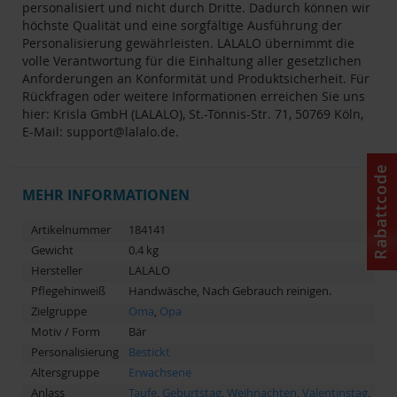
personalisiert und nicht durch Dritte. Dadurch können wir
höchste Qualität und eine sorgfältige Ausführung der
Personalisierung gewährleisten. LALALO übernimmt die
volle Verantwortung für die Einhaltung aller gesetzlichen
Anforderungen an Konformität und Produktsicherheit. Für
Rückfragen oder weitere Informationen erreichen Sie uns
hier: Krisla GmbH (LALALO), St.-Tönnis-Str. 71, 50769 Köln,
E-Mail:
support@lalalo.de
.
Rabattcode
MEHR INFORMATIONEN
Artikelnummer
184141
Gewicht
0.4 kg
Hersteller
LALALO
Pflegehinweiß
Handwäsche, Nach Gebrauch reinigen.
Zielgruppe
Oma
,
Opa
Motiv / Form
Bär
Personalisierung
Bestickt
Altersgruppe
Erwachsene
Anlass
Taufe
,
Geburtstag
,
Weihnachten
,
Valentinstag
,