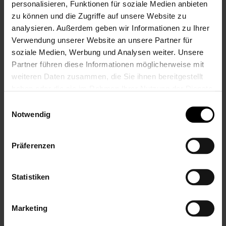
personalisieren, Funktionen für soziale Medien anbieten
Schreibe eine Bewertung
zu können und die Zugriffe auf unsere Website zu
analysieren. Außerdem geben wir Informationen zu Ihrer
Nur registrierte Benutzer können
Verwendung unserer Website an unsere Partner für
Bewertungen schreiben. Bitte
loggen Sie
soziale Medien, Werbung und Analysen weiter. Unsere
sich ein
oder
erstellen Sie ein Konto
Partner führen diese Informationen möglicherweise mit
weiteren Daten zusammen, die Sie ihnen bereitgestellt
haben oder die sie im Rahmen Ihrer Nutzung der Dienste
gesammelt haben.
Einwilligungsauswahl
Notwendig
Zum
Ende
der
Präferenzen
Bildgalerie
Zum
Benachrichtigen Sie mich, wenn das Produkt wieder auf
springen
Anfang
Lager ist
der
Statistiken
Bildgalerie
LALALO
Handtuch
Bestickt
mit Ihrem Namen oder
springen
Wunschtext, 50x100 cm,
Schiefer
/Grau/Anthrazit,
Marketing
Personalisierte Frottee Name Handtücher besticken Lassen
als Geschenk.