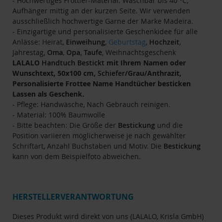
- Hochwertiges Frottier-Material: Waschbar bis 40 °C,
Aufhänger mittig an der kurzen Seite. Wir verwenden
ausschließlich hochwertige Garne der Marke Madeira.
- Einzigartige und personalisierte Geschenkidee für alle
Anlässe: Heirat,
Einweihung
,
Geburtstag
,
Hochzeit
,
Jahrestag,
Oma
,
Opa
,
Taufe
, Weihnachtsgeschenk
LALALO
Handtuch
Bestickt
mit Ihrem Namen oder
Wunschtext, 50x100 cm,
Schiefer
/Grau/Anthrazit,
Personalisierte Frottee Name Handtücher besticken
Lassen als Geschenk.
- Pflege: Handwäsche, Nach Gebrauch reinigen.
- Material: 100% Baumwolle
- Bitte beachten: Die Größe der
Bestickung
und die
Position variieren möglicherweise je nach gewählter
Schriftart, Anzahl Buchstaben und Motiv. Die
Bestickung
kann von dem Beispielfoto abweichen.
HERSTELLERVERANTWORTUNG
Dieses Produkt wird direkt von uns (LALALO, Krisla GmbH)