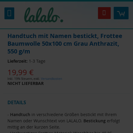
Zum
Inhalt
Mei
Suche
springen
Handtuch mit Namen bestickt, Frottee
Baumwolle 50x100 cm Grau Anthrazit,
550 g/m
Lieferzeit:
1-3 Tage
19,99 €
Inkl. 19% Steuern
,
exkl.
Versandkosten
NICHT LIEFERBAR
DETAILS
-
Handtuch
in verschiedene Größen bestickt mit Ihrem
Namen oder Wunschtext von LALALO.
Bestickung
erfolgt
mittig an der kurzen Seite.