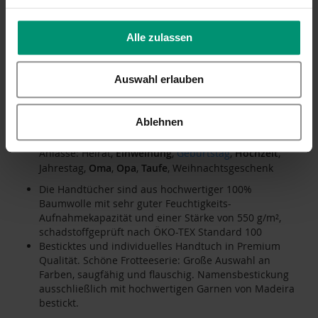
Handtuch
in verschiedene Größen bestickt mit Ihrem
Alle zulassen
Namen oder Wunschtext von LALALO.
Bestickung
erfolgt mittig an der kurzen Seite.
Auswahl erlauben
Hochwertiges Frottier-Material: Waschbar bis 40 °C,
Aufhänger mittig an der kurzen Seite. Wir verwenden
ausschließlich hochwertige Garne der Marke Madeira.
Ablehnen
Einzigartige und personalisierte Geschenkidee für alle
Anlässe: Heirat,
Einweihung
,
Geburtstag
,
Hochzeit
,
Jahrestag,
Oma
,
Opa
,
Taufe
, Weihnachtsgeschenk
Die Handtücher sind aus hochwertiger 100%
Baumwolle mit sehr guter Feuchtigkeits-
Aufnahmekapazität und einer Stärke von 550 g/m²,
schadstoffgeprüft nach ÖKO-TEX Standard 100
Besticktes und individuelles Handtuch in Premium
Qualität. Schöne Frotteeserie: Große Auswahl an
Farben, saugfähig und flauschig. Namensbestickung
ausschließlich mit hochwertigen Garnen von Madeira
bestickt.