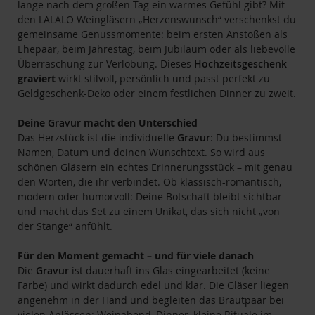
lange nach dem großen Tag ein warmes Gefühl gibt? Mit
den LALALO Weingläsern „Herzenswunsch“ verschenkst du
gemeinsame Genussmomente: beim ersten Anstoßen als
Ehepaar, beim Jahrestag, beim Jubiläum oder als liebevolle
Überraschung zur Verlobung. Dieses
Hochzeitsgeschenk
graviert
wirkt stilvoll, persönlich und passt perfekt zu
Geldgeschenk-Deko oder einem festlichen Dinner zu zweit.
Deine
Gravur
macht den Unterschied
Das Herzstück ist die individuelle
Gravur
: Du bestimmst
Namen, Datum und deinen Wunschtext. So wird aus
schönen Gläsern ein echtes Erinnerungsstück – mit genau
den Worten, die ihr verbindet. Ob klassisch-romantisch,
modern oder humorvoll: Deine Botschaft bleibt sichtbar
und macht das Set zu einem Unikat, das sich nicht „von
der Stange“ anfühlt.
Für den Moment gemacht – und für viele danach
Die
Gravur
ist dauerhaft ins Glas eingearbeitet (keine
Farbe) und wirkt dadurch edel und klar. Die Gläser liegen
angenehm in der Hand und begleiten das Brautpaar bei
vielen Anlässen: Weinabend, Dinner, kleine Rituale im