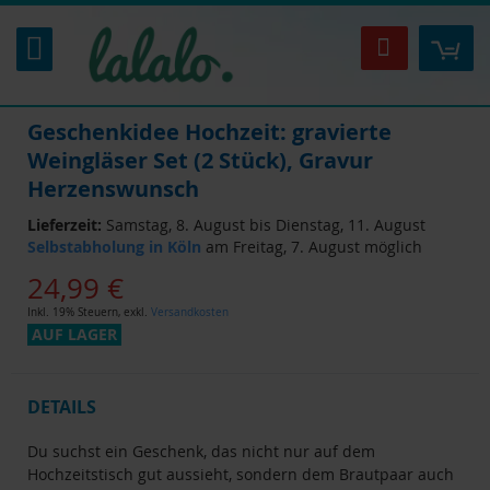
Zum
Inhalt
Mei
Suche
springen
Geschenkidee Hochzeit: gravierte
Weingläser Set (2 Stück), Gravur
Herzenswunsch
Lieferzeit:
Samstag, 8. August bis Dienstag, 11. August
Selbstabholung in Köln
am Freitag, 7. August möglich
24,99 €
Inkl. 19% Steuern
,
exkl.
Versandkosten
AUF LAGER
DETAILS
Du suchst ein Geschenk, das nicht nur auf dem
Hochzeitstisch gut aussieht, sondern dem Brautpaar auch