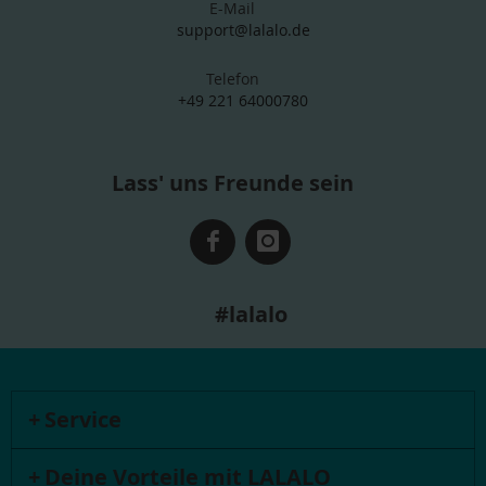
E-Mail
support@lalalo.de
Telefon
+49 221 64000780
Lass' uns Freunde sein
#lalalo
Service
Deine Vorteile mit LALALO