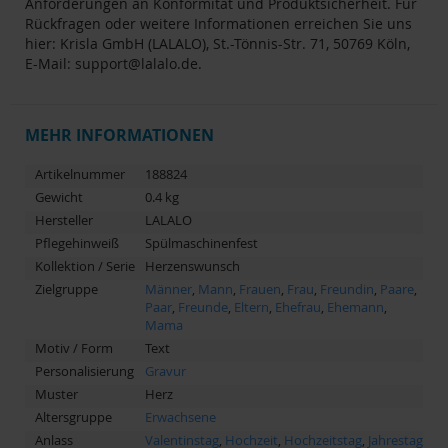
Anforderungen an Konformität und Produktsicherheit. Für
Rückfragen oder weitere Informationen erreichen Sie uns
hier: Krisla GmbH (LALALO), St.-Tönnis-Str. 71, 50769 Köln,
E-Mail: support@lalalo.de.
MEHR INFORMATIONEN
Artikelnummer
188824
Gewicht
0.4 kg
Hersteller
LALALO
Pflegehinweiß
Spülmaschinenfest
Kollektion / Serie
Herzenswunsch
Zielgruppe
Männer
,
Mann
,
Frauen
,
Frau
,
Freundin
,
Paare
,
Paar
,
Freunde
,
Eltern
,
Ehefrau
,
Ehemann
,
Mama
Motiv / Form
Text
Personalisierung
Gravur
Muster
Herz
Altersgruppe
Erwachsene
Anlass
Valentinstag
,
Hochzeit
,
Hochzeitstag
,
Jahrestag