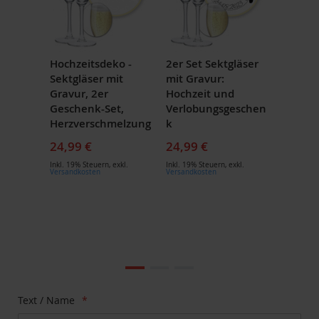
Hochzeitsdeko -
2er Set Sektgläser
Sektgläser mit
mit Gravur:
Gravur, 2er
Hochzeit und
Geschenk-Set,
Verlobungsgeschen
Herzverschmelzung
k
24,99 €
24,99 €
Inkl. 19% Steuern
,
exkl.
Inkl. 19% Steuern
,
exkl.
Versandkosten
Versandkosten
Zum
Ende
der
Bildgalerie
Zum
Text / Name
springen
Anfang