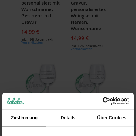
personalisiert mit
Gravur,
Wunschname,
personalisiertes
Geschenk mit
Weinglas mit
Gravur
Namen,
Wunschname
14,99 €
14,99 €
Inkl. 19% Steuern
,
exkl.
Versandkosten
Inkl. 19% Steuern
,
exkl.
Versandkosten
LALALO Weinglas
LALALO Weinglas
Zustimmung
Details
Über Cookies
Schlechter Tag
Stimmungsbaromet
Guter Tag Frag
er, Weinglas mit
Nicht, mit Gravur
Gravur