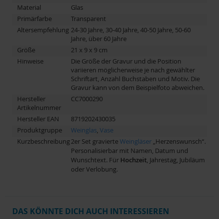
Material
Glas
Primärfarbe
Transparent
Altersempfehlung
24-30 Jahre, 30-40 Jahre, 40-50 Jahre, 50-60
Jahre, über 60 Jahre
Größe
21 x 9 x 9 cm
Hinweise
Die Größe der Gravur und die Position
variieren möglicherweise je nach gewählter
Schriftart, Anzahl Buchstaben und Motiv. Die
Gravur kann von dem Beispielfoto abweichen.
Hersteller
CC7000290
Artikelnummer
Hersteller EAN
8719202430035
Produktgruppe
Weinglas
,
Vase
Kurzbeschreibung
2er Set gravierte
Weingläser
„Herzenswunsch“.
Personalisierbar mit Namen, Datum und
Wunschtext. Für
Hochzeit
, Jahrestag, Jubiläum
oder Verlobung.
DAS KÖNNTE DICH AUCH INTERESSIEREN