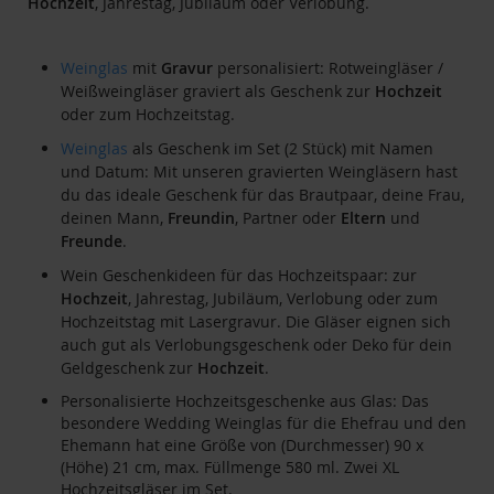
Hochzeit
, Jahrestag, Jubiläum oder Verlobung.
Weinglas
mit
Gravur
personalisiert: Rotweingläser /
Weißweingläser graviert als Geschenk zur
Hochzeit
oder zum Hochzeitstag.
Weinglas
als Geschenk im Set (2 Stück) mit Namen
und Datum: Mit unseren gravierten Weingläsern hast
du das ideale Geschenk für das Brautpaar, deine Frau,
deinen Mann,
Freundin
, Partner oder
Eltern
und
Freunde
.
Wein Geschenkideen für das Hochzeitspaar: zur
Hochzeit
, Jahrestag, Jubiläum, Verlobung oder zum
Hochzeitstag mit Lasergravur. Die Gläser eignen sich
auch gut als Verlobungsgeschenk oder Deko für dein
Geldgeschenk zur
Hochzeit
.
Personalisierte Hochzeitsgeschenke aus Glas: Das
besondere Wedding Weinglas für die Ehefrau und den
Ehemann hat eine Größe von (Durchmesser) 90 x
(Höhe) 21 cm, max. Füllmenge 580 ml. Zwei XL
Hochzeitsgläser im Set.