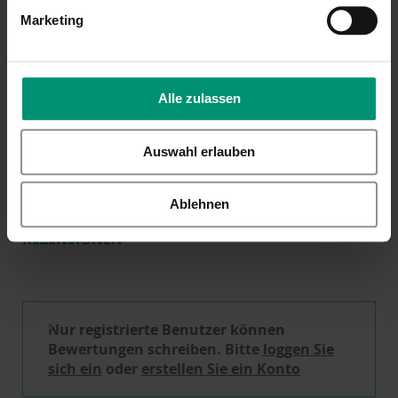
Schlechter Tag,
Gravur - Perfektes
Marketing
Guter Tag, lustiges
Geschenk für
Geschenk für
Nikolaus
Freundin oder
14,99 €
Kollegin mit Gravur
Inkl. 19% Steuern
,
exkl.
Alle zulassen
Versandkosten
14,99 €
Inkl. 19% Steuern
,
exkl.
Versandkosten
Auswahl erlauben
Ablehnen
REZENSIONEN
Schreibe eine Bewertung
Nur registrierte Benutzer können
Bewertungen schreiben. Bitte
loggen Sie
sich ein
oder
erstellen Sie ein Konto