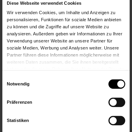
Diese Webseite verwendet Cookies
personalisiert mit
personalisiert mit
Namen
Namen, Geschenk
Wir verwenden Cookies, um Inhalte und Anzeigen zu
Wunschname
für Frau zum
personalisieren, Funktionen für soziale Medien anbieten
Wunschtext,
Geburtstag, 20 cm
zu können und die Zugriffe auf unsere Website zu
Geschenk für
14,99 €
analysieren. Außerdem geben wir Informationen zu Ihrer
Freundin
Verwendung unserer Website an unsere Partner für
Inkl. 19% Steuern
,
exkl.
Versandkosten
14,99 €
soziale Medien, Werbung und Analysen weiter. Unsere
Inkl. 19% Steuern
,
exkl.
Partner führen diese Informationen möglicherweise mit
Versandkosten
weiteren Daten zusammen, die Sie ihnen bereitgestellt
haben oder die sie im Rahmen Ihrer Nutzung der Dienste
gesammelt haben.
Einwilligungsauswahl
Notwendig
Präferenzen
Statistiken
Personalisiertes
Personalisierbares
Weißweinglas
Weißweinglas mit