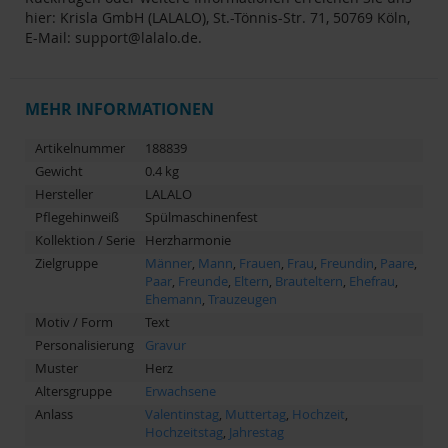
hier: Krisla GmbH (LALALO), St.-Tönnis-Str. 71, 50769 Köln,
E-Mail:
support@lalalo.de
.
MEHR INFORMATIONEN
Artikelnummer
188839
Gewicht
0.4 kg
Hersteller
LALALO
Pflegehinweiß
Spülmaschinenfest
Kollektion / Serie
Herzharmonie
Zielgruppe
Männer
,
Mann
,
Frauen
,
Frau
,
Freundin
,
Paare
,
Paar
,
Freunde
,
Eltern
,
Brauteltern
,
Ehefrau
,
Ehemann
,
Trauzeugen
Motiv / Form
Text
Personalisierung
Gravur
Muster
Herz
Altersgruppe
Erwachsene
Anlass
Valentinstag
,
Muttertag
,
Hochzeit
,
Hochzeitstag
,
Jahrestag