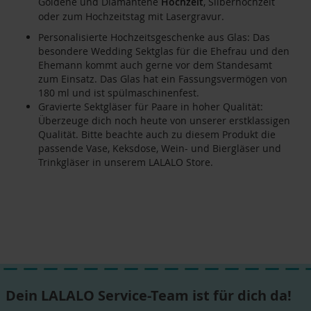
Goldene und Diamantene
Hochzeit
, Silberhochzeit
oder zum Hochzeitstag mit Lasergravur.
Personalisierte Hochzeitsgeschenke aus Glas: Das
besondere Wedding Sektglas für die Ehefrau und den
Ehemann kommt auch gerne vor dem Standesamt
zum Einsatz. Das Glas hat ein Fassungsvermögen von
180 ml und ist spülmaschinenfest.
Gravierte Sektgläser für Paare in hoher Qualität:
Überzeuge dich noch heute von unserer erstklassigen
Qualität. Bitte beachte auch zu diesem Produkt die
passende Vase, Keksdose, Wein- und Biergläser und
Trinkgläser in unserem LALALO Store.
Dein LALALO Service-Team ist für dich da!