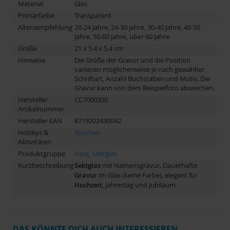
Material
Glas
Primärfarbe
Transparent
Altersempfehlung
20-24 Jahre, 24-30 Jahre, 30-40 Jahre, 40-50
Jahre, 50-60 Jahre, über 60 Jahre
Größe
21 x 5.4 x 5.4 cm
Hinweise
Die Größe der Gravur und die Position
variieren möglicherweise je nach gewählter
Schriftart, Anzahl Buchstaben und Motiv. Die
Gravur kann von dem Beispielfoto abweichen.
Hersteller
CC7000300
Artikelnummer
Hersteller EAN
8719202430042
Hobbys &
Tauchen
Aktivitäten
Produktgruppe
Vase
,
Sektglas
Kurzbeschreibung
Sektglas
mit Namensgravur. Dauerhafte
Gravur
im Glas (keine Farbe), elegant für
Hochzeit
, Jahrestag und Jubiläum.
DAS KÖNNTE DICH AUCH INTERESSIEREN