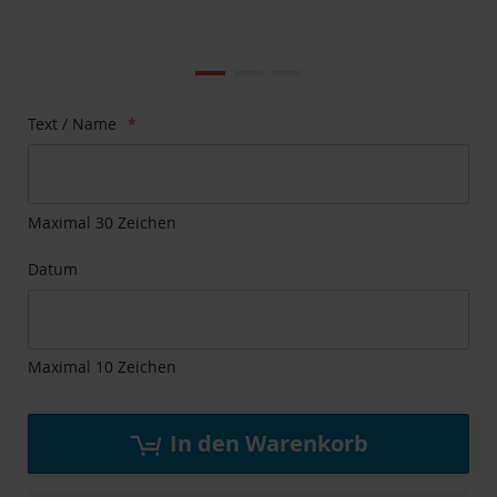
Zum
Ende
der
Bildgalerie
Zum
Text / Name
springen
Anfang
der
Bildgalerie
springen
Maximal 30 Zeichen
Datum
Maximal 10 Zeichen
In den Warenkorb