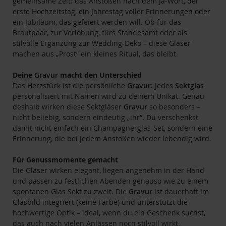
gemeinsame Zeit: das Anstoßen nach dem Ja-Wort, der
erste Hochzeitstag, ein Jahrestag voller Erinnerungen oder
ein Jubiläum, das gefeiert werden will. Ob für das
Brautpaar, zur Verlobung, fürs Standesamt oder als
stilvolle Ergänzung zur Wedding-Deko – diese Gläser
machen aus „Prost“ ein kleines Ritual, das bleibt.
Deine
Gravur
macht den Unterschied
Das Herzstück ist die persönliche
Gravur
: Jedes
Sektglas
personalisiert mit Namen wird zu deinem Unikat. Genau
deshalb wirken diese Sektgläser
Gravur
so besonders –
nicht beliebig, sondern eindeutig „ihr“. Du verschenkst
damit nicht einfach ein Champagnerglas-Set, sondern eine
Erinnerung, die bei jedem Anstoßen wieder lebendig wird.
Für Genussmomente gemacht
Die Gläser wirken elegant, liegen angenehm in der Hand
und passen zu festlichen Abenden genauso wie zu einem
spontanen Glas Sekt zu zweit. Die
Gravur
ist dauerhaft im
Glasbild integriert (keine Farbe) und unterstützt die
hochwertige Optik – ideal, wenn du ein Geschenk suchst,
das auch nach vielen Anlässen noch stilvoll wirkt.