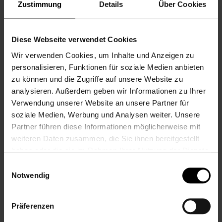
Zustimmung
Details
Über Cookies
Diese Webseite verwendet Cookies
LEONARDO
Wir verwenden Cookies, um Inhalte und Anzeigen zu
Leonardo Daily
personalisieren, Funktionen für soziale Medien anbieten
Hochzeits-
zu können und die Zugriffe auf unsere Website zu
Sektgläser mit
analysieren. Außerdem geben wir Informationen zu Ihrer
Gravur,
Kreisromantik
Verwendung unserer Website an unsere Partner für
soziale Medien, Werbung und Analysen weiter. Unsere
27,99 €
Partner führen diese Informationen möglicherweise mit
Inkl. 19% Steuern
,
exkl.
Versandkosten
weiteren Daten zusammen, die Sie ihnen bereitgestellt
haben oder die sie im Rahmen Ihrer Nutzung der Dienste
gesammelt haben.
Einwilligungsauswahl
Notwendig
REZENSIONEN
Präferenzen
Schreibe eine Bewertung