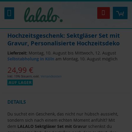
Zum
Inhalt
Mei
Suche
springen
Hochzeitsgeschenk: Sektgläser Set mit
Gravur, Personalisierte Hochzeitsdeko
Lieferzeit:
Montag, 10. August bis Mittwoch, 12. August
Selbstabholung in Köln
am Montag, 10. August möglich
24,99 €
Inkl. 19% Steuern
,
exkl.
Versandkosten
AUF LAGER
DETAILS
Du suchst ein Geschenk, das nicht nur hübsch aussieht,
sondern sich nach einem echten Moment anfühlt? Mit
dem
LALALO Sektgläser Set mit
Gravur
schenkst du