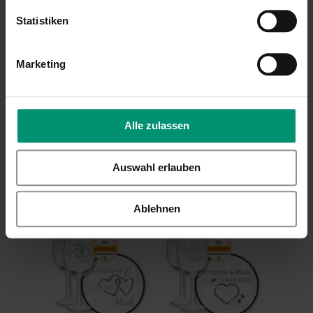
Statistiken
Nur registrierte Benutzer können
Bewertungen schreiben. Bitte
loggen Sie
sich ein
oder
erstellen Sie ein Konto
Marketing
Alle zulassen
KUNDEN, DIE DIESEN ARTIKEL GEKAUFT HABEN,
KAUFTEN AUCH
Auswahl erlauben
VERWANDTE PRODUKTE
Ablehnen