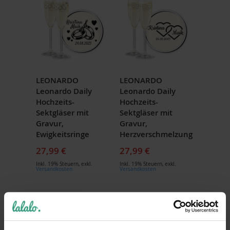
LEONARDO
LEONARDO
Leonardo Daily
Leonardo Daily
Hochzeits-
Hochzeits-
Sektgläser mit
Sektgläser mit
Gravur,
Gravur,
Ewigkeitsringe
Herzverschmelzung
27,99 €
27,99 €
Inkl. 19% Steuern
,
exkl.
Inkl. 19% Steuern
,
exkl.
Versandkosten
Versandkosten