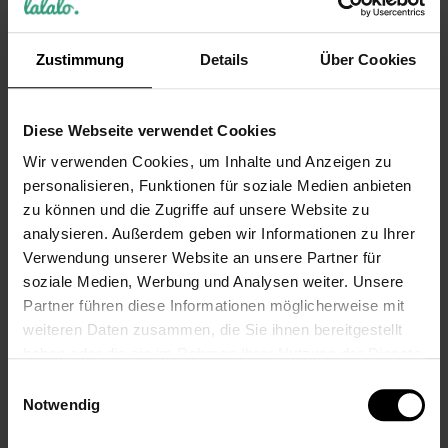
Zustimmung
Details
Über Cookies
Diese Webseite verwendet Cookies
Wir verwenden Cookies, um Inhalte und Anzeigen zu
LEONARDO
personalisieren, Funktionen für soziale Medien anbieten
Leonardo Daily
zu können und die Zugriffe auf unsere Website zu
Hochzeits-
analysieren. Außerdem geben wir Informationen zu Ihrer
Sektgläser mit
Verwendung unserer Website an unsere Partner für
Gravur,
soziale Medien, Werbung und Analysen weiter. Unsere
Kreisromantik
Partner führen diese Informationen möglicherweise mit
27,99 €
weiteren Daten zusammen, die Sie ihnen bereitgestellt
Inkl. 19% Steuern
,
exkl.
haben oder die sie im Rahmen Ihrer Nutzung der Dienste
Versandkosten
gesammelt haben.
Einwilligungsauswahl
Notwendig