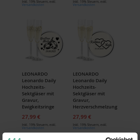
Inkl. 19% Steuern
,
exkl.
Inkl. 19% Steuern
,
exkl.
Versandkosten
Versandkosten
LEONARDO
LEONARDO
Leonardo Daily
Leonardo Daily
Hochzeits-
Hochzeits-
Sektgläser mit
Sektgläser mit
Gravur,
Gravur,
Ewigkeitsringe
Herzverschmelzung
27,99 €
27,99 €
Inkl. 19% Steuern
,
exkl.
Inkl. 19% Steuern
,
exkl.
Versandkosten
Versandkosten