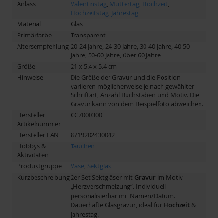
Anlass
Valentinstag
,
Muttertag
,
Hochzeit
,
Hochzeitstag
,
Jahrestag
Material
Glas
Primärfarbe
Transparent
Altersempfehlung
20-24 Jahre, 24-30 Jahre, 30-40 Jahre, 40-50
Jahre, 50-60 Jahre, über 60 Jahre
Größe
21 x 5.4 x 5.4 cm
Hinweise
Die Größe der Gravur und die Position
variieren möglicherweise je nach gewählter
Schriftart, Anzahl Buchstaben und Motiv. Die
Gravur kann von dem Beispielfoto abweichen.
Hersteller
CC7000300
Artikelnummer
Hersteller EAN
8719202430042
Hobbys &
Tauchen
Aktivitäten
Produktgruppe
Vase
,
Sektglas
Kurzbeschreibung
2er Set Sektgläser mit
Gravur
im Motiv
„Herzverschmelzung“. Individuell
personalisierbar mit Namen/Datum.
Dauerhafte Glasgravur, ideal für
Hochzeit
&
Jahrestag.