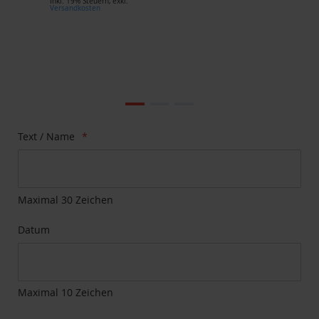
Inkl. 19% Steuern
,
exkl.
Versandkosten
Zum
Ende
der
Bildgalerie
Zum
Text / Name
springen
Anfang
der
Bildgalerie
springen
Maximal 30 Zeichen
Datum
Maximal 10 Zeichen