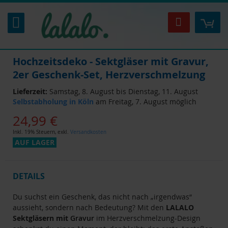
Zum
Inhalt
Mei
Suche
springen
Hochzeitsdeko - Sektgläser mit Gravur,
2er Geschenk-Set, Herzverschmelzung
Lieferzeit:
Samstag, 8. August bis Dienstag, 11. August
Selbstabholung in Köln
am Freitag, 7. August möglich
24,99 €
Inkl. 19% Steuern
,
exkl.
Versandkosten
AUF LAGER
DETAILS
Du suchst ein Geschenk, das nicht nach „irgendwas“
aussieht, sondern nach Bedeutung? Mit den
LALALO
Sektgläsern mit
Gravur
im Herzverschmelzung-Design