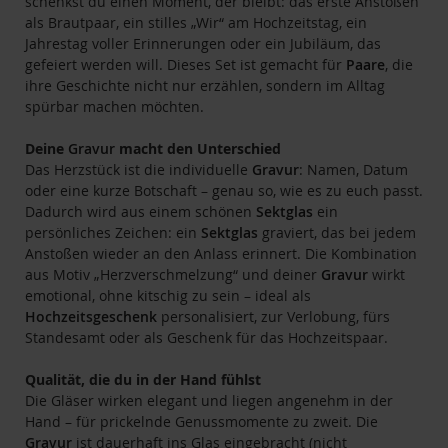
schenkst du einen Moment, der bleibt: das erste Anstoßen
als Brautpaar, ein stilles „Wir“ am Hochzeitstag, ein
Jahrestag voller Erinnerungen oder ein Jubiläum, das
gefeiert werden will. Dieses Set ist gemacht für
Paare
, die
ihre Geschichte nicht nur erzählen, sondern im Alltag
spürbar machen möchten.
Deine
Gravur
macht den Unterschied
Das Herzstück ist die individuelle
Gravur
: Namen, Datum
oder eine kurze Botschaft – genau so, wie es zu euch passt.
Dadurch wird aus einem schönen
Sektglas
ein
persönliches Zeichen: ein
Sektglas
graviert, das bei jedem
Anstoßen wieder an den Anlass erinnert. Die Kombination
aus Motiv „Herzverschmelzung“ und deiner
Gravur
wirkt
emotional, ohne kitschig zu sein – ideal als
Hochzeitsgeschenk
personalisiert, zur Verlobung, fürs
Standesamt oder als Geschenk für das Hochzeitspaar.
Qualität, die du in der Hand fühlst
Die Gläser wirken elegant und liegen angenehm in der
Hand – für prickelnde Genussmomente zu zweit. Die
Gravur
ist dauerhaft ins Glas eingebracht (nicht