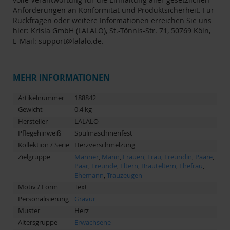
Anforderungen an Konformität und Produktsicherheit. Für
Rückfragen oder weitere Informationen erreichen Sie uns
hier: Krisla GmbH (LALALO), St.-Tönnis-Str. 71, 50769 Köln,
E-Mail: support@lalalo.de.
MEHR INFORMATIONEN
Artikelnummer
188842
Gewicht
0.4 kg
Hersteller
LALALO
Pflegehinweiß
Spülmaschinenfest
Kollektion / Serie
Herzverschmelzung
Zielgruppe
Männer
,
Mann
,
Frauen
,
Frau
,
Freundin
,
Paare
,
Paar
,
Freunde
,
Eltern
,
Brauteltern
,
Ehefrau
,
Ehemann
,
Trauzeugen
Motiv / Form
Text
Personalisierung
Gravur
Muster
Herz
Altersgruppe
Erwachsene