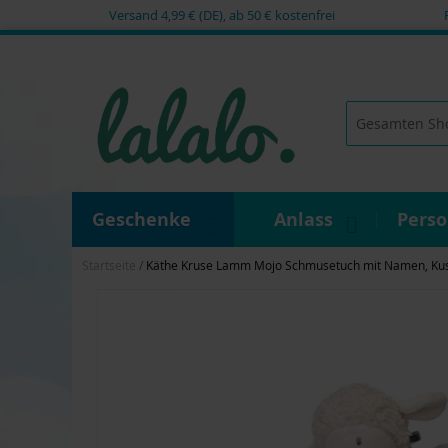
Versand 4,99 € (DE), ab 50 € kostenfrei
Zum
Inhalt
springen
Suche
Geschenke
Anlass
Pers
Startseite
Käthe Kruse Lamm Mojo Schmusetuch mit Namen, Kusche
Zum
Ende
der
Bildgalerie
springen