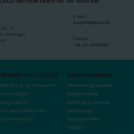
LALO Service-Team ist für dich da!
E-Mail
support@lalalo.de
-Str. 71
ln, Worringen
Telefon
and
+49 221 64000780
Vorteile mit LALALO
Geschenkideen
99 € (DE), ab 50 € kostenfrei
Weihnachtsgeschenke
ersand möglich
Babygeschenke
olung möglich
Muttertag
&
Vatertag
r in Deutschland, Köln
Valentinstag
he
Geschenkideen
Ostergeschenke
Nikolaus