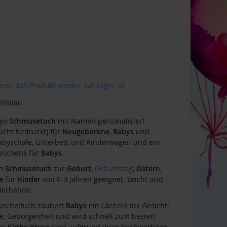
enn das Produkt wieder auf Lager ist
llblau
ojo
Schmusetuch
mit Namen personalisiert
icht bedruckt) für
Neugeborene
,
Babys
und
Babyschale, Gitterbett und Kinderwagen und ein
eschenk für
Babys
.
in
Schmusetuch
zur
Geburt
,
Geburtstag
,
Ostern
,
e
für
Kinder
von 0-3 Jahren geeignet. Leicht und
nderhände.
scheltuch zaubert
Babys
ein Lächeln ins Gesicht:
e, Geborgenheit und wird schnell zum besten
von
Käthe Kruse
sind aufgrund ihrer hochwertigen