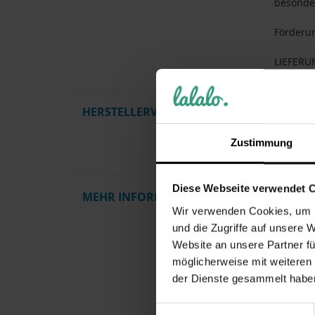
besonder
Förderun
LIEFERU
HERSTELLERVERANTWORTUNG
Dieses P
Qualität
die Einh
Zustimmung
Informat
Diese Webseite verwendet 
MEHR INFORMATIONEN
Artikel
Wir verwenden Cookies, um I
Gewicht
und die Zugriffe auf unsere 
Herstelle
Website an unsere Partner fü
möglicherweise mit weiteren
Pflegehi
der Dienste gesammelt habe
Zielgrup
Motiv / 
Einwilligungsauswahl