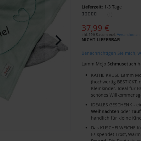
Lieferzeit:
1-3 Tage
Bewertung:
1
100
100
% of
37,99 €
Inkl. 19% Steuern
,
exkl.
Versandkosten
NICHT LIEFERBAR
Benachrichtigen Sie mich, w
Lamm Mojo
Schmusetuch
he
KÄTHE KRUSE Lamm M
(hochwertig BESTICKT, n
Kleinkinder. Ideal für 
schönes Willkommensg
IDEALES GESCHENK - e
Weihnachten
oder
Tauf
handlich für kleine Ki
Das KUSCHELWEICHE Ku
Es spendet Trost, Wärm
Freund
. Die Produkte 