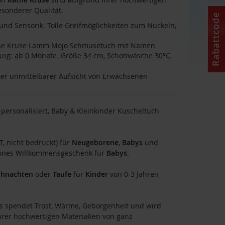
esonderer Qualität.
Rabattcode
und Sensorik. Tolle Greifmöglichkeiten zum Nuckeln,
he Kruse Lamm Mojo Schmusetuch mit Namen
lung: ab 0 Monate. Größe 34 cm, Schonwäsche 30°C,
er unmittelbarer Aufsicht von Erwachsenen
personalisiert, Baby & Kleinkinder Kuscheltuch
, nicht bedruckt) für
Neugeborene
,
Babys
und
chönes Willkommensgeschenk für
Babys
.
ihnachten
oder
Taufe
für
Kinder
von 0-3 Jahren
Es spendet Trost, Wärme, Geborgenheit und wird
rer hochwertigen Materialien von ganz