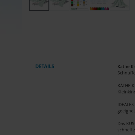
Zum
Anfang
der
Bildgalerie
springen
DETAILS
Käthe K
Schnuffe
KÄTHE 
Kleinkin
IDEALES
geeignet
Das KUS
schnell