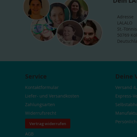
Dein LA
Adresse
LALALO
St.-Tönnis
50769 Kö
Deutschl
Service
Deine 
Kontaktformular
Versand 4,
Liefer- und Versandkosten
Express-V
Zahlungsarten
Selbstabh
Widerrufsrecht
Manufaktu
Persönlic
Vertrag widerrufen
AGB