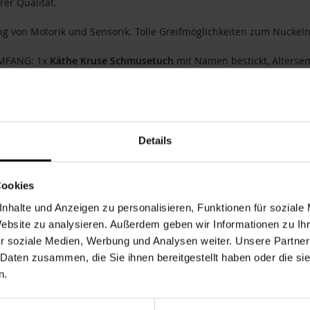
er Qualität.
g von Motorik und Sensorik. Tolle Greifmöglichkeiten zum Nuckeln,
MFANG: 1x
Käthe Kruse
Schmusetuch
mit Namen bestickt, Alterse
rodukt wird direkt von uns (LALALO, Krisla GmbH) personalisiert u
 und eine sorgfältige Ausführung der Personalisierung gewährleis
altung aller gesetzlichen Anforderungen an Konformität und Produ
Details
ionen erreichen Sie uns hier: Krisla GmbH (LALALO), St.-Tönnis-Str.
Cookies
nummer
184966
nhalte und Anzeigen zu personalisieren, Funktionen für soziale
0.25 kg
Website zu analysieren. Außerdem geben wir Informationen zu I
r
LALALO
r soziale Medien, Werbung und Analysen weiter. Unsere Partner
 Daten zusammen, die Sie ihnen bereitgestellt haben oder die s
nweiß
Schonwäsche 30 Grad
n.
pe
Babys
,
Baby
,
Kinder
,
Kind
,
Jungen
,
Junge
,
Mädchen
,
Freund
Form
Lamm