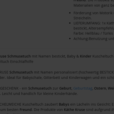
Materialien von ganz b
Förderung von Motorik 
Streicheln.
LIEFERUMFANG: 1x Kät
bestickt, Altersempfeh
Farbe: Hellblau / Türkis
Achtung:Benutzung unt
ruse
Schmusetuch
mit Namen bestickt, Baby &
Kinder
Kuscheltuch 
ltuch Einschlafhilfe
KRUSE
Schmusetuch
mit Namen personalisiert (hochwertig BESTICKT
der. Ideal für Babyschale, Gitterbett und Kinderwagen und ein s
 GESCHENK - ein
Schmusetuch
zur
Geburt
,
Geburtstag
,
Ostern
,
We
. Leicht und handlich für kleine Kinderhände.
CHELWEICHE Kuscheltuch zaubert
Babys
ein Lächeln ins Gesicht: 
 zum besten
Freund
. Die Produkte von
Käthe Kruse
sind aufgrund ih