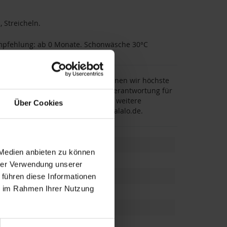
 Streicheln.
mpfehlung: ab 0 Monate. Schonwäsche 30°C
nd nicht durch Dritte. Dadurch können wir höchste
ten. LALALO übernimmt die volle Verantwortung für
ktsicherheit. Für Rückfragen oder weitere
Über Cookies
 71, 50769 Köln, E-Mail: support@lalalo.de.
 Medien anbieten zu können
hrer Verwendung unserer
 führen diese Informationen
ie im Rahmen Ihrer Nutzung