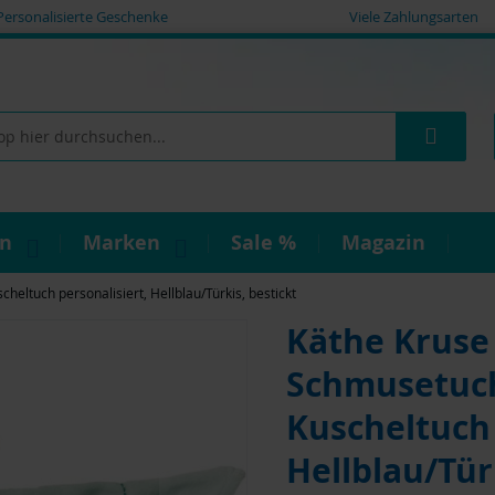
Personalisierte Geschenke
Viele Zahlungsarten
Such
on
Marken
Sale %
Magazin
ltuch personalisiert, Hellblau/Türkis, bestickt
Käthe Krus
Schmusetuc
Kuscheltuch 
Hellblau/Tür