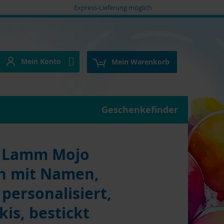
Express-Lieferung möglich
Mein Konto
e
Mein Konto
Mein Warenkorb
Geschenkefinder
e Lamm Mojo
h mit Namen,
personalisiert,
kis, bestickt