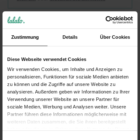
KUNDEN, DIE DIESEN ARTIKEL GEKAUFT HABEN,
Zustimmung
Details
Über Cookies
KAUFTEN AUCH
VERWANDTE PRODUKTE
Diese Webseite verwendet Cookies
Wir verwenden Cookies, um Inhalte und Anzeigen zu
personalisieren, Funktionen für soziale Medien anbieten
zu können und die Zugriffe auf unsere Website zu
analysieren. Außerdem geben wir Informationen zu Ihrer
Verwendung unserer Website an unsere Partner für
soziale Medien, Werbung und Analysen weiter. Unsere
Partner führen diese Informationen möglicherweise mit
LALALO
Liebesschloss Rot
weiteren Daten zusammen, die Sie ihnen bereitgestellt
Schlüsselanhänger
mit Laser Gravur -
haben oder die sie im Rahmen Ihrer Nutzung der Dienste
Boot/Anker mit
Romantisches
gesammelt haben.
Einwilligungsauswahl