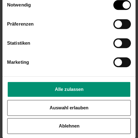
Namen,
Geschenk für
Notwendig
personalisiert mit
Freund und
Namensprägung
Freundin
Wunschname,
14,99 €
Präferenzen
Namenskette
Inkl. 19% Steuern
,
exkl.
Rosa/Lila,
Versandkosten
Geschenk für Frau
Statistiken
& Freundin
9,99 €
Marketing
Inkl. 19% Steuern
,
exkl.
Versandkosten
Alle zulassen
Auswahl erlauben
Liebesschloss Herz
Individuelles
Ablehnen
Rot - Besonderes
Liebesschloss Herz
Geschenk zum
Schwarz mit Gravur