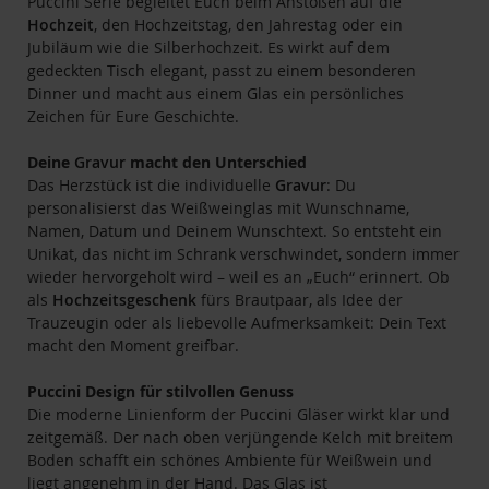
Puccini Serie begleitet Euch beim Anstoßen auf die
Hochzeit
, den Hochzeitstag, den Jahrestag oder ein
Jubiläum wie die Silberhochzeit. Es wirkt auf dem
gedeckten Tisch elegant, passt zu einem besonderen
Dinner und macht aus einem Glas ein persönliches
Zeichen für Eure Geschichte.
Deine
Gravur
macht den Unterschied
Das Herzstück ist die individuelle
Gravur
: Du
personalisierst das Weißweinglas mit Wunschname,
Namen, Datum und Deinem Wunschtext. So entsteht ein
Unikat, das nicht im Schrank verschwindet, sondern immer
wieder hervorgeholt wird – weil es an „Euch“ erinnert. Ob
als
Hochzeitsgeschenk
fürs Brautpaar, als Idee der
Trauzeugin oder als liebevolle Aufmerksamkeit: Dein Text
macht den Moment greifbar.
Puccini Design für stilvollen Genuss
Die moderne Linienform der Puccini Gläser wirkt klar und
zeitgemäß. Der nach oben verjüngende Kelch mit breitem
Boden schafft ein schönes Ambiente für Weißwein und
liegt angenehm in der Hand. Das Glas ist