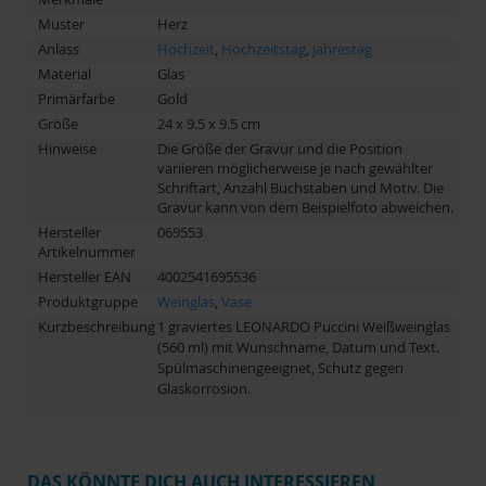
Muster
Herz
Anlass
Hochzeit
,
Hochzeitstag
,
Jahrestag
Material
Glas
Primärfarbe
Gold
Größe
24 x 9.5 x 9.5 cm
Hinweise
Die Größe der Gravur und die Position
variieren möglicherweise je nach gewählter
Schriftart, Anzahl Buchstaben und Motiv. Die
Gravur kann von dem Beispielfoto abweichen.
Hersteller
069553
Artikelnummer
Hersteller EAN
4002541695536
Produktgruppe
Weinglas
,
Vase
Kurzbeschreibung
1 graviertes LEONARDO Puccini Weißweinglas
(560 ml) mit Wunschname, Datum und Text.
Spülmaschinengeeignet, Schutz gegen
Glaskorrosion.
DAS KÖNNTE DICH AUCH INTERESSIEREN