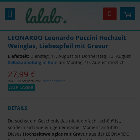
Zum
Inhalt
Mei
Suche
springen
LEONARDO Leonardo Puccini Hochzeit
Weinglas, Liebespfeil mit Gravur
Lieferzeit:
Dienstag, 11. August bis Donnerstag, 13. August
Selbstabholung in Köln
am Montag, 10. August möglich
27,99 €
Inkl. 19% Steuern
,
exkl.
Versandkosten
AUF LAGER
DETAILS
Du suchst ein Geschenk, das nicht einfach „schön“ ist,
sondern sich wie ein gemeinsamer Moment anfühlt?
Dieses
Hochzeitsweinglas mit
Gravur
aus der LEONARDO