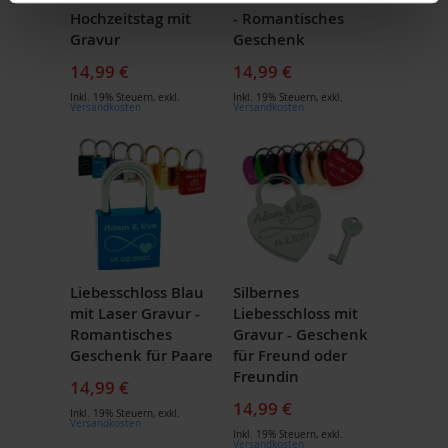
Hochzeitstag mit
- Romantisches
Gravur
Geschenk
14,99 €
14,99 €
Inkl. 19% Steuern
,
exkl.
Inkl. 19% Steuern
,
exkl.
Versandkosten
Versandkosten
Liebesschloss Blau
Silbernes
mit Laser Gravur -
Liebesschloss mit
Romantisches
Gravur - Geschenk
Geschenk für Paare
für Freund oder
Freundin
14,99 €
14,99 €
Inkl. 19% Steuern
,
exkl.
Versandkosten
Inkl. 19% Steuern
,
exkl.
Versandkosten