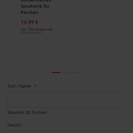
Geschenk für
Pärchen
14,99 €
Inkl. 19% Steuern
,
exkl.
Versandkosten
Zum
Ende
der
Bildgalerie
Zum
Text / Name
springen
Anfang
der
Bildgalerie
springen
Maximal 30 Zeichen
Datum