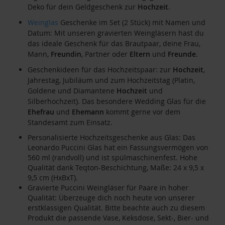
Deko für dein Geldgeschenk zur
Hochzeit
.
Weinglas
Geschenke im Set (2 Stück) mit Namen und
Datum: Mit unseren gravierten Weingläsern hast du
das ideale Geschenk für das Brautpaar, deine Frau,
Mann,
Freundin
, Partner oder
Eltern
und
Freunde
.
Geschenkideen für das Hochzeitspaar: zur
Hochzeit
,
Jahrestag, Jubiläum und zum Hochzeitstag (Platin,
Goldene und Diamantene
Hochzeit
und
Silberhochzeit). Das besondere Wedding Glas für die
Ehefrau
und
Ehemann
kommt gerne vor dem
Standesamt zum Einsatz.
Personalisierte Hochzeitsgeschenke aus Glas: Das
Leonardo Puccini Glas hat ein Fassungsvermögen von
560 ml (randvoll) und ist spülmaschinenfest. Hohe
Qualität dank Teqton-Beschichtung, Maße: 24 x 9,5 x
9,5 cm (HxBxT).
Gravierte Puccini Weingläser für Paare in hoher
Qualität: Überzeuge dich noch heute von unserer
erstklassigen Qualität. Bitte beachte auch zu diesem
Produkt die passende Vase, Keksdose, Sekt-, Bier- und