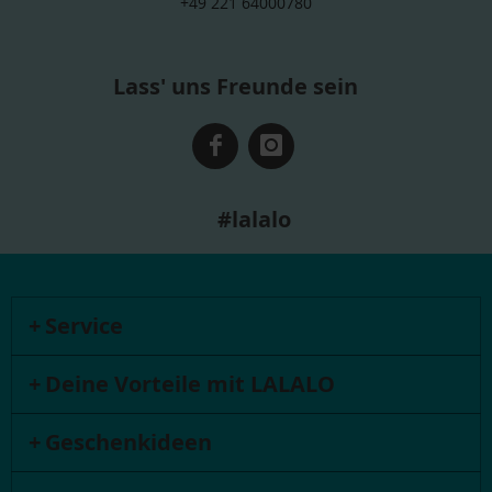
+49 221 64000780
Lass' uns Freunde sein
#lalalo
Service
Deine Vorteile mit LALALO
Geschenkideen