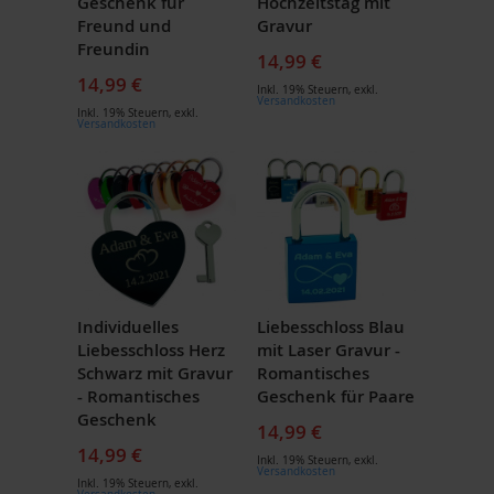
Geschenk für
Hochzeitstag mit
Freund und
Gravur
Freundin
14,99 €
14,99 €
Inkl. 19% Steuern
,
exkl.
Versandkosten
Inkl. 19% Steuern
,
exkl.
Versandkosten
Individuelles
Liebesschloss Blau
Liebesschloss Herz
mit Laser Gravur -
Schwarz mit Gravur
Romantisches
- Romantisches
Geschenk für Paare
Geschenk
14,99 €
14,99 €
Inkl. 19% Steuern
,
exkl.
Versandkosten
Inkl. 19% Steuern
,
exkl.