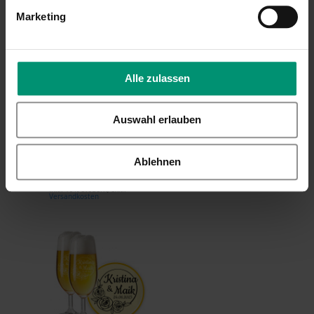
Marketing
LEONARDO
LEONARDO
Alle zulassen
Leonardo Daily
Leonardo Hochzeit
Hochzeits-
Trinkglas (2 St.),
Sektgläser mit
Rosenrausch mit
Auswahl erlauben
Gravur,
Gravur
Rosenrausch
25,99 €
Ablehnen
27,99 €
Inkl. 19% Steuern
,
exkl.
Versandkosten
Inkl. 19% Steuern
,
exkl.
Versandkosten