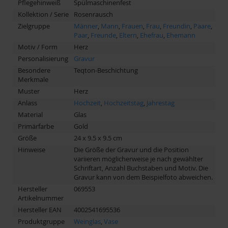
Pflegehinweiß
Spülmaschinenfest
Kollektion / Serie
Rosenrausch
Zielgruppe
Männer
,
Mann
,
Frauen
,
Frau
,
Freundin
,
Paare
,
Paar
,
Freunde
,
Eltern
,
Ehefrau
,
Ehemann
Motiv / Form
Herz
Personalisierung
Gravur
Besondere
Teqton-Beschichtung
Merkmale
Muster
Herz
Anlass
Hochzeit
,
Hochzeitstag
,
Jahrestag
Material
Glas
Primärfarbe
Gold
Größe
24 x 9.5 x 9.5 cm
Hinweise
Die Größe der Gravur und die Position
variieren möglicherweise je nach gewählter
Schriftart, Anzahl Buchstaben und Motiv. Die
Gravur kann von dem Beispielfoto abweichen.
Hersteller
069553
Artikelnummer
Hersteller EAN
4002541695536
Produktgruppe
Weinglas
,
Vase