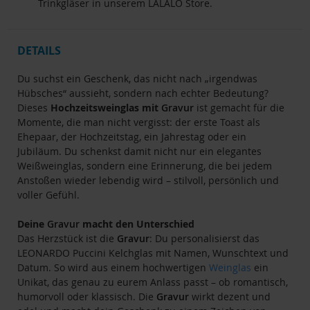
Trinkgläser in unserem LALALO Store.
DETAILS
Du suchst ein Geschenk, das nicht nach „irgendwas
Hübsches“ aussieht, sondern nach echter Bedeutung?
Dieses
Hochzeitsweinglas mit
Gravur
ist gemacht für die
Momente, die man nicht vergisst: der erste Toast als
Ehepaar, der Hochzeitstag, ein Jahrestag oder ein
Jubiläum. Du schenkst damit nicht nur ein elegantes
Weißweinglas, sondern eine Erinnerung, die bei jedem
Anstoßen wieder lebendig wird – stilvoll, persönlich und
voller Gefühl.
Deine
Gravur
macht den Unterschied
Das Herzstück ist die
Gravur
: Du personalisierst das
LEONARDO Puccini Kelchglas mit Namen, Wunschtext und
Datum. So wird aus einem hochwertigen
Weinglas
ein
Unikat, das genau zu eurem Anlass passt – ob romantisch,
humorvoll oder klassisch. Die
Gravur
wirkt dezent und