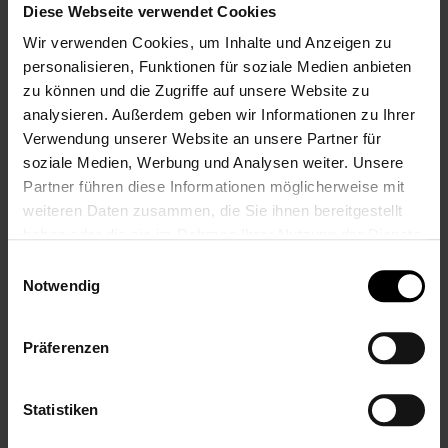
Diese Webseite verwendet Cookies
Wir verwenden Cookies, um Inhalte und Anzeigen zu
personalisieren, Funktionen für soziale Medien anbieten
LEONARDO Tivoli
LEONARDO Tivoli
zu können und die Zugriffe auf unsere Website zu
Rotweinglas mit
XL Rotweinglas mit
analysieren. Außerdem geben wir Informationen zu Ihrer
Gravur,
Gravur,
Verwendung unserer Website an unsere Partner für
personalisiert mit
personalisierbar
Namen oder
mit Namen oder
soziale Medien, Werbung und Analysen weiter. Unsere
Wunschtext,
Wunschtext,
Partner führen diese Informationen möglicherweise mit
Geschenk zum
Geschenk für
weiteren Daten zusammen, die Sie ihnen bereitgestellt
Geburtstag,
Geburtstag,
haben oder die sie im Rahmen Ihrer Nutzung der Dienste
Jahrestag oder
Jahrestag, Hochzeit,
gesammelt haben.
Hochzeit
580 ml
Einwilligungsauswahl
Notwendig
15,99 €
16,95 €
Inkl. 19% Steuern
,
exkl.
Inkl. 19% Steuern
,
exkl.
Versandkosten
Versandkosten
Präferenzen
Statistiken