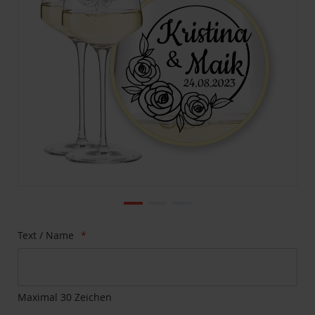
Zum
Text / Name
Anfang
der
Bildgalerie
springen
Maximal 30 Zeichen