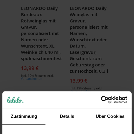
LEONARDO Daily
LEONARDO Daily
Bordeaux
Weinglas mit
Rotweinglas mit
Gravur,
Gravur,
personalisiert mit
personalisiert mit
Namen,
Namen oder
Wunschtext oder
Wunschtext, XL
Datum,
Weinkelch 640 ml,
Lasergravur,
spülmaschinenfest
Geschenk zum
Geburtstag oder
13,99 €
zur Hochzeit, 0,3 l
Inkl. 19% Steuern
,
exkl.
Versandkosten
13,99 €
Inkl. 19% Steuern
,
exkl.
Versandkosten
Zustimmung
Details
Über Cookies