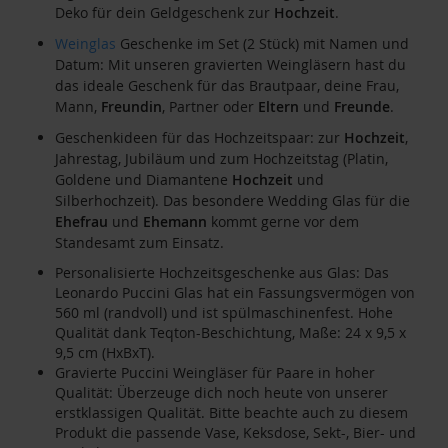
Deko für dein Geldgeschenk zur
Hochzeit
.
Weinglas
Geschenke im Set (2 Stück) mit Namen und
Datum: Mit unseren gravierten Weingläsern hast du
das ideale Geschenk für das Brautpaar, deine Frau,
Mann,
Freundin
, Partner oder
Eltern
und
Freunde
.
Geschenkideen für das Hochzeitspaar: zur
Hochzeit
,
Jahrestag, Jubiläum und zum Hochzeitstag (Platin,
Goldene und Diamantene
Hochzeit
und
Silberhochzeit). Das besondere Wedding Glas für die
Ehefrau
und
Ehemann
kommt gerne vor dem
Standesamt zum Einsatz.
Personalisierte Hochzeitsgeschenke aus Glas: Das
Leonardo Puccini Glas hat ein Fassungsvermögen von
560 ml (randvoll) und ist spülmaschinenfest. Hohe
Qualität dank Teqton-Beschichtung, Maße: 24 x 9,5 x
9,5 cm (HxBxT).
Gravierte Puccini Weingläser für Paare in hoher
Qualität: Überzeuge dich noch heute von unserer
erstklassigen Qualität. Bitte beachte auch zu diesem
Produkt die passende Vase, Keksdose, Sekt-, Bier- und