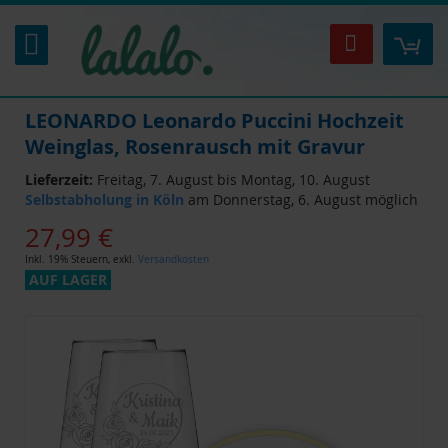
Zum
Inhalt
Mei
Suche
springen
LEONARDO Leonardo Puccini Hochzeit
Weinglas, Rosenrausch mit Gravur
Lieferzeit:
Freitag, 7. August bis Montag, 10. August
Selbstabholung in Köln
am Donnerstag, 6. August möglich
27,99 €
Inkl. 19% Steuern
,
exkl.
Versandkosten
AUF LAGER
Zum
Ende
der
Bildgalerie
springen