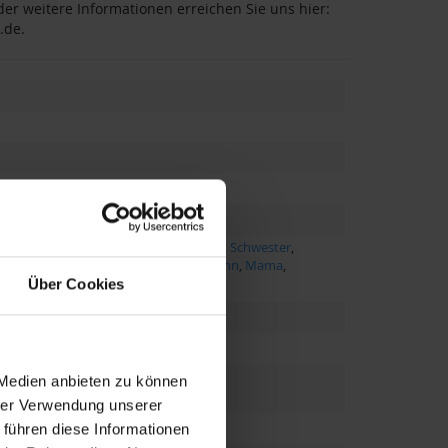
er weitere Informationen erreichen Sie uns hier:
.de
.
aare
,
Paar
,
Mitarbeiter
,
Freunde
,
Eltern
,
Schwester
,
tmutter
,
Chef
,
Chefin
,
Ehefrau
,
Ehemann
,
Mama
,
ater
Über Cookies
 Medien anbieten zu können
hrer Verwendung unserer
 führen diese Informationen