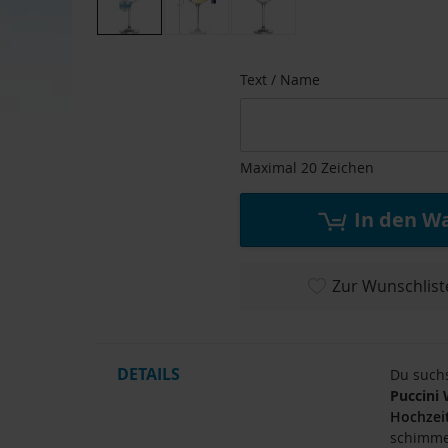
Zum
Anfang
Text / Name
der
Bildgalerie
springen
Maximal 20 Zeichen
In den W
Zur Wunschlist
DETAILS
Du suchs
Puccini
Hochzei
schimmer