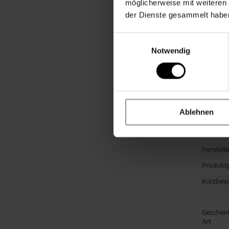
möglicherweise mit weiteren
Altersgr
der Dienste gesammelt habe
Anlass
Material
Einwilligungsauswahl
Notwendig
Primärfa
Altersem
Größe
Hinweis
Ablehnen
Herstelle
Artikel
Herstell
Produkt
Kurzbes
Geschen
Art