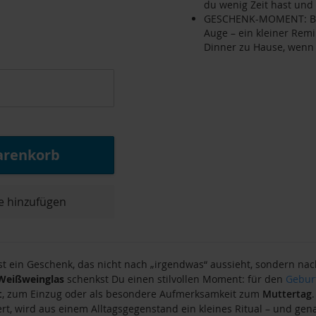
du wenig Zeit hast und 
GESCHENK-MOMENT: Beim
Auge – ein kleiner Rem
Dinner zu Hause, wenn 
arenkorb
e hinzufügen
t ein Geschenk, das nicht nach „irgendwas“ aussieht, sondern n
 Weißweinglas
schenkst Du einen stilvollen Moment: für den
Gebur
t
, zum Einzug oder als besondere Aufmerksamkeit zum
Muttertag
t, wird aus einem Alltagsgegenstand ein kleines Ritual – und gena