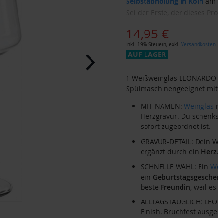
Selbstabholung in Köln
am M
Sei der Erste, der dieses Pr
14,95 €
Inkl. 19% Steuern
,
exkl.
Versandkosten
AUF LAGER
1 Weißweinglas LEONARDO 
Spülmaschinengeeignet mit 
MIT NAMEN:
Weinglas
m
Herzgravur. Du schenkst
sofort zugeordnet ist.
GRAVUR-DETAIL: Dein W
ergänzt durch ein
Herz
SCHNELLE WAHL: Ein
We
ein
Geburtstagsgesche
beste
Freundin
, weil e
ALLTAGSTAUGLICH: LEON
Finish. Bruchfest ausg