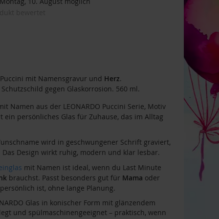
ontag, 10. August möglich
odukt bewertet
Puccini mit Namensgravur und
Herz
.
Schutzschild gegen Glaskorrosion. 560 ml.
it Namen aus der LEONARDO Puccini Serie, Motiv
 ein persönliches Glas für Zuhause, das im Alltag
unschname wird in geschwungener Schrift graviert,
. Das Design wirkt ruhig, modern und klar lesbar.
inglas
mit Namen ist ideal, wenn du Last Minute
nk
brauchst. Passt besonders gut für
Mama
oder
s persönlich ist, ohne lange Planung.
ARDO Glas in konischer Form mit glänzendem
elegt und spülmaschinengeeignet – praktisch, wenn