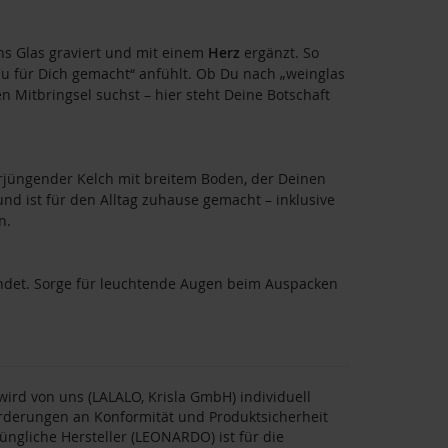
ns Glas graviert und mit einem
Herz
ergänzt. So
au für Dich gemacht“ anfühlt. Ob Du nach „weinglas
 Mitbringsel suchst – hier steht Deine Botschaft
erjüngender Kelch mit breitem Boden, der Deinen
nd ist für den Alltag zuhause gemacht – inklusive
n.
bindet. Sorge für leuchtende Augen beim Auspacken
rd von uns (LALALO, Krisla GmbH) individuell
forderungen an Konformität und Produktsicherheit
üngliche Hersteller (LEONARDO) ist für die