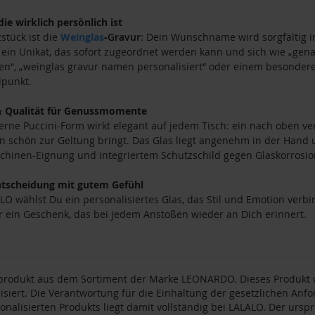
 die wirklich persönlich ist
stück ist die
Weinglas
-
Gravur
: Dein Wunschname wird sorgfältig i
 ein Unikat, das sofort zugeordnet werden kann und sich wie „gen
n“, „weinglas gravur namen personalisiert“ oder einem besonderen
lpunkt.
& Qualität für Genussmomente
rne Puccini-Form wirkt elegant auf jedem Tisch: ein nach oben v
 schön zur Geltung bringt. Das Glas liegt angenehm in der Hand u
hinen-Eignung und integriertem Schutzschild gegen Glaskorrosio
ntscheidung mit gutem Gefühl
LO wählst Du ein personalisiertes Glas, das Stil und Emotion ver
r ein Geschenk, das bei jedem Anstoßen wieder an Dich erinnert.
produkt aus dem Sortiment der Marke LEONARDO. Dieses Produkt wi
isiert. Die Verantwortung für die Einhaltung der gesetzlichen An
onalisierten Produkts liegt damit vollständig bei LALALO. Der urspr