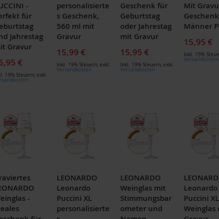
UCCINI -
personalisierte
Geschenk für
Mit Gravu
erfekt für
s Geschenk,
Geburtstag
Geschenk
eburtstag
560 ml mit
oder Jahrestag
Männer P
nd Jahrestag
Gravur
mit Gravur
15,95 €
it Gravur
15,99 €
15,95 €
Inkl. 19% Steu
Versandkosten
5,95 €
Inkl. 19% Steuern
,
exkl.
Inkl. 19% Steuern
,
exkl.
Versandkosten
Versandkosten
kl. 19% Steuern
,
exkl.
rsandkosten
raviertes
LEONARDO
LEONARDO
LEONAR
EONARDO
Leonardo
Weinglas mit
Leonardo
einglas -
Puccini XL
Stimmungsbar
Puccini XL
deales
personalisierte
ometer und
Weinglas 
eschenk für
s
Namen -
Gravur -