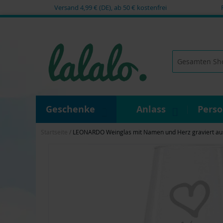
Versand 4,99 € (DE), ab 50 € kostenfrei
Zum
Inhalt
springen
Suche
Geschenke
Anlass
Pers
Startseite
LEONARDO Weinglas mit Namen und Herz graviert aus 
Zum
Ende
der
Bildgalerie
springen