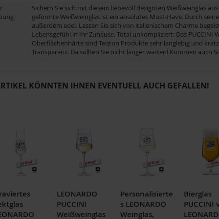
r
Sichern Sie sich mit diesem liebevoll designten Weißweinglas a
ibung
geformte Weißweinglas ist ein absolutes Must-Have. Durch seinen
außerdem edel. Lassen Sie sich von italienischem Charme begeis
Lebensgefühl in Ihr Zuhause. Total unkompliziert: Das PUCCINI 
Oberflächenhärte sind Teqton Produkte sehr langlebig und kratzf
Transparenz. Da sollten Sie nicht länger warten! Kommen auch 
ARTIKEL KÖNNTEN IHNEN EVENTUELL AUCH GEFALLEN!
raviertes
LEONARDO
Personalisierte
Bierglas
ektglas
PUCCINI
s LEONARDO
PUCCINI 
EONARDO
Weißweinglas
Weinglas,
LEONARD