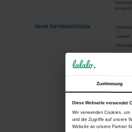
Personal
Krisla G
MEHR INFORMATIONEN
Artikel
Gewicht
Herstelle
Pflegehi
Kollektio
Zielgrup
Zustimmung
Motiv / 
Personal
Diese Webseite verwendet 
Besonde
Wir verwenden Cookies, um I
Merkmal
und die Zugriffe auf unsere 
Muster
Website an unsere Partner fü