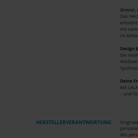
Gravur
,
Das Herz
entsteht
mit name
im Mitte
Design 
Die mode
Weißwein
Spülmasc
Deine E
Mit LALA
– und fü
HERSTELLERVERANTWORTUNG
Original
personal
des pers