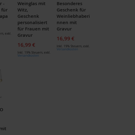
r -
Weinglas mit
Besonderes
 für
Witz,
Geschenk für
apa
Geschenk
Weinliebhaberi
personalisiert
nnen mit
für Frauen mit
Gravur
ern
,
exkl.
Gravur
16,99 €
16,99 €
Inkl. 19% Steuern
,
exkl.
Versandkosten
Inkl. 19% Steuern
,
exkl.
Versandkosten
DO
mit