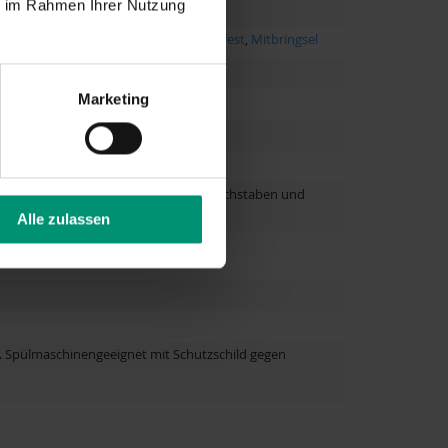
ie im Rahmen Ihrer Nutzung
hung
,
Danke
,
Ruhestand
,
Einzug
,
Richtfest
,
Mitbringsel
Marketing
0 Jahre, über 60 Jahre
je nach gewählter Schriftart, Anzahl Buchstaben und
Alle zulassen
. Spülmaschinengeeignet mit Schutzschild gegen