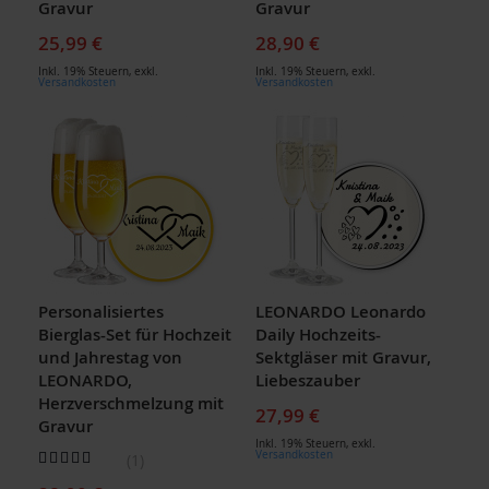
Gravur
Gravur
25,99 €
28,90 €
Inkl. 19% Steuern
,
exkl.
Inkl. 19% Steuern
,
exkl.
Versandkosten
Versandkosten
Personalisiertes
LEONARDO Leonardo
Bierglas-Set für Hochzeit
Daily Hochzeits-
und Jahrestag von
Sektgläser mit Gravur,
LEONARDO,
Liebeszauber
Herzverschmelzung mit
27,99 €
Gravur
Inkl. 19% Steuern
,
exkl.
Bewertung:
Versandkosten
1
100
100
% of