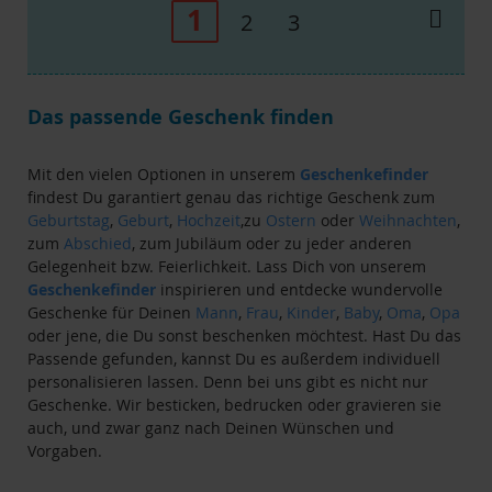
Seite
Sie
1
Seite
Weit
Seite
Seite
2
3
lesen
gerade
Das passende Geschenk finden
die
Seite
Mit den vielen Optionen in unserem
Geschenkefinder
findest Du garantiert genau das richtige Geschenk zum
Geburtstag
,
Geburt
,
Hochzeit
,zu
Ostern
oder
Weihnachten
,
zum
Abschied
, zum Jubiläum oder zu jeder anderen
Gelegenheit bzw. Feierlichkeit. Lass Dich von unserem
Geschenkefinder
inspirieren und entdecke wundervolle
Geschenke für Deinen
Mann
,
Frau
,
Kinder
,
Baby
,
Oma
,
Opa
oder jene, die Du sonst beschenken möchtest. Hast Du das
Passende gefunden, kannst Du es außerdem individuell
personalisieren lassen. Denn bei uns gibt es nicht nur
Geschenke. Wir besticken, bedrucken oder gravieren sie
auch, und zwar ganz nach Deinen Wünschen und
Vorgaben.