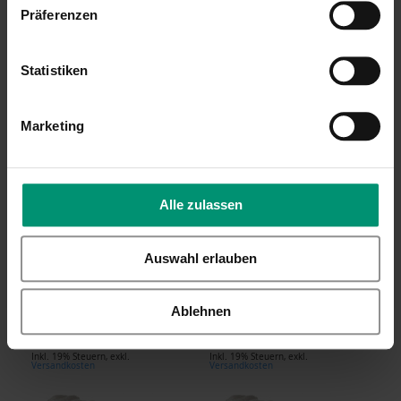
28,90 €
Präferenzen
24,99 €
Inkl. 19% Steuern
,
exkl.
Versandkosten
Inkl. 19% Steuern
,
exkl.
Versandkosten
Statistiken
Marketing
Alle zulassen
LEONARDO Leonardo
LEONARDO Leonardo
Auswahl erlauben
Hochzeit Biergläser (2
Hochzeit Biergläser (2
St.), Kreisliebe mit
St.), Loveheart mit
Gravur
Gravur
Ablehnen
28,90 €
28,90 €
Inkl. 19% Steuern
,
exkl.
Inkl. 19% Steuern
,
exkl.
Versandkosten
Versandkosten