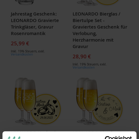
Jahrestag Geschenk:
LEONARDO Bierglas /
LEONARDO Gravierte
Biertulpe Set -
Trinkgläser, Gravur
Graviertes Geschenk für
Rosenromantik
Verlobung,
Herzharmonie mit
25,99 €
Gravur
Inkl. 19% Steuern
,
exkl.
Versandkosten
28,90 €
Inkl. 19% Steuern
,
exkl.
Versandkosten
LEONARDO Hochzeits-
LEONARDO Bierglas /