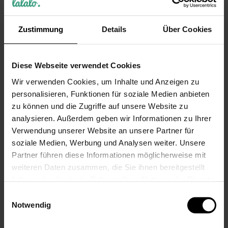
Biergläser 2 St.,
Pilstulpe
Gravurgeschenk für
Hochzeitsgeschenk mit
Paare, Pilstulpe
Gravur (2 St.)
Zustimmung
Details
Über Cookies
Personalisiert
28,90 €
28,90 €
Inkl. 19% Steuern
,
exkl.
Versandkosten
Inkl. 19% Steuern
,
exkl.
Diese Webseite verwendet Cookies
Versandkosten
Wir verwenden Cookies, um Inhalte und Anzeigen zu
personalisieren, Funktionen für soziale Medien anbieten
zu können und die Zugriffe auf unsere Website zu
analysieren. Außerdem geben wir Informationen zu Ihrer
Verwendung unserer Website an unsere Partner für
soziale Medien, Werbung und Analysen weiter. Unsere
Partner führen diese Informationen möglicherweise mit
weiteren Daten zusammen, die Sie ihnen bereitgestellt
LEONARDO gravierte
LEONARDO Geschenk
haben oder die sie im Rahmen Ihrer Nutzung der Dienste
Biergläser -
zum Hochzeitstag:
gesammelt haben.
Personalisiertes
Leonardo Bierglas-Set,
Einwilligungsauswahl
Notwendig
Geschenk für Paare mit
Personalisierte Pilstulpe
Gravur
für besondere Momente
mit Gravur