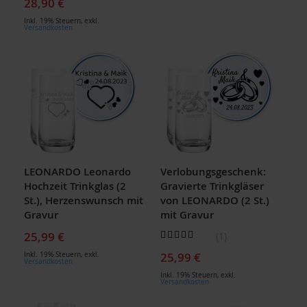
28,90 €
Inkl. 19% Steuern
,
exkl.
Versandkosten
LEONARDO Leonardo
Verlobungsgeschenk:
Hochzeit Trinkglas (2
Gravierte Trinkgläser
St.), Herzenswunsch mit
von LEONARDO (2 St.)
Gravur
mit Gravur
Bewertung:
25,99 €
1
80
100
% of
25,99 €
Inkl. 19% Steuern
,
exkl.
Versandkosten
Inkl. 19% Steuern
,
exkl.
Versandkosten