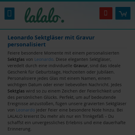
Zum
Inhalt
Mei
Suche
springen
Leonardo Sektgläser mit Gravur
personalisiert
Feiere besondere Momente mit einem personalisierten
Sektglas
von
Leonardo
. Diese eleganten Sektgläser,
veredelt durch eine individuelle
Gravur
, sind das ideale
Geschenk für Geburtstage, Hochzeiten oder Jubiläen.
Personalisiere jedes Glas mit einem Namen, einem
wichtigen Datum oder einer liebevollen Nachricht. Jedes
Sektglas
wird so zu einem Zeichen der Feierlichkeit und
des persönlichen Glücks. Perfekt, um auf bedeutende
Ereignisse anzustoßen, fügen unsere gravierten Sektgläser
von
Leonardo
jeder Feier eine besondere Note hinzu. Bei
LALALO kreierst Du mehr als nur ein Trinkgefäß – Du
schaffst ein unvergessliches Erlebnis und eine dauerhafte
Erinnerung.