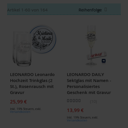
Absteigen
Artikel
1
-
60
von
164
sortieren
LEONARDO Leonardo
LEONARDO DAILY
Hochzeit Trinkglas (2
Sektglas mit Namen -
St.), Rosenrausch mit
Personalisiertes
Gravur
Geschenk mit Gravur
Bewertung:
25,99 €
10
96
100
% of
13,99 €
Inkl. 19% Steuern
,
exkl.
Versandkosten
Inkl. 19% Steuern
,
exkl.
Versandkosten