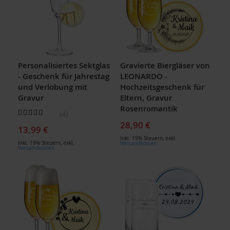
Personalisiertes Sektglas
Gravierte Biergläser von
- Geschenk für Jahrestag
LEONARDO -
und Verlobung mit
Hochzeitsgeschenk für
Gravur
Eltern, Gravur
Rosenromantik
Bewertung:
4
95
100
% of
28,90 €
13,99 €
Inkl. 19% Steuern
,
exkl.
Inkl. 19% Steuern
,
exkl.
Versandkosten
Versandkosten