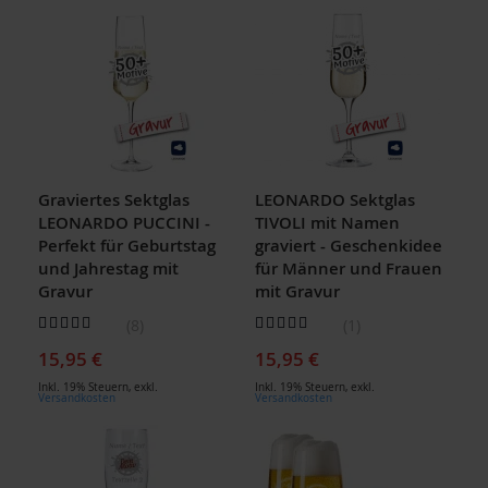
Graviertes Sektglas
LEONARDO Sektglas
LEONARDO PUCCINI -
TIVOLI mit Namen
Perfekt für Geburtstag
graviert - Geschenkidee
und Jahrestag mit
für Männer und Frauen
Gravur
mit Gravur
Bewertung:
Bewertung:
8
1
100
100
80
100
% of
% of
15,95 €
15,95 €
Inkl. 19% Steuern
,
exkl.
Inkl. 19% Steuern
,
exkl.
Versandkosten
Versandkosten