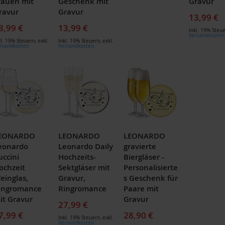
rauen mit
Geschenk mit
Gravur
ravur
Gravur
13,99 €
3,99 €
13,99 €
Inkl. 19% Steu
Versandkosten
kl. 19% Steuern
,
exkl.
Inkl. 19% Steuern
,
exkl.
rsandkosten
Versandkosten
EONARDO
LEONARDO
LEONARDO
eonardo
Leonardo Daily
gravierte
uccini
Hochzeits-
Biergläser -
ochzeit
Sektgläser mit
Personalisierte
einglas,
Gravur,
s Geschenk für
ingromance
Ringromance
Paare mit
it Gravur
Gravur
27,99 €
7,99 €
28,90 €
Inkl. 19% Steuern
,
exkl.
Versandkosten