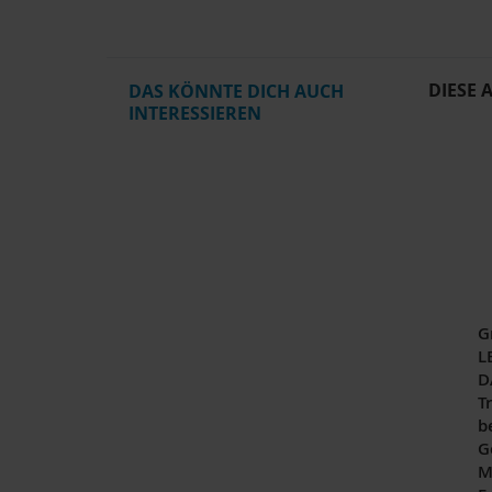
DIESE 
DAS KÖNNTE DICH AUCH
INTERESSIEREN
G
L
D
Tr
b
G
M