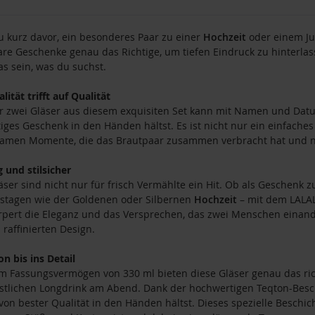
u kurz davor, ein besonderes Paar zu einer
Hochzeit
oder einem Ju
are Geschenke genau das Richtige, um tiefen Eindruck zu hinterla
s sein, was du suchst.
lität trifft auf Qualität
r zwei Gläser aus diesem exquisiten Set kann mit Namen und Datu
tiges Geschenk in den Händen hältst. Es ist nicht nur ein einfache
amen Momente, die das Brautpaar zusammen verbracht hat und no
g und stilsicher
äser sind nicht nur für frisch Vermählte ein Hit. Ob als Geschenk
stagen wie der Goldenen oder Silbernen
Hochzeit
– mit dem LAL
rpert die Eleganz und das Versprechen, das zwei Menschen einan
raffinierten Design.
on bis ins Detail
m Fassungsvermögen von 330 ml bieten diese Gläser genau das ric
stlichen Longdrink am Abend. Dank der hochwertigen Teqton-Besch
von bester Qualität in den Händen hältst. Dieses spezielle Beschic