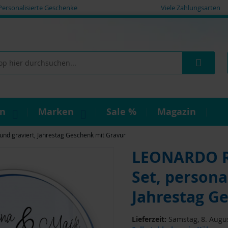
Personalisierte Geschenke
Viele Zahlungsarten
Such
on
Marken
Sale %
Magazin
und graviert, Jahrestag Geschenk mit Gravur
LEONARDO R
Set, personal
Jahrestag G
Lieferzeit:
Samstag, 8. Augus