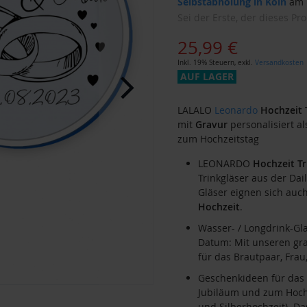
Selbstabholung in Köln
am F
Sei der Erste, der dieses Pr
25,99 €
Inkl. 19% Steuern
,
exkl.
Versandkosten
AUF LAGER
LALALO
Leonardo
Hochzeit
mit
Gravur
personalisiert a
zum Hochzeitstag
LEONARDO
Hochzeit
Tr
Trinkgläser aus der Dai
Gläser eignen sich auc
Hochzeit
.
Wasser- / Longdrink-Gl
Datum: Mit unseren gra
für das Brautpaar, Fra
Geschenkideen für das 
Jubiläum und zum Hoch
und Silberhochzeit). D