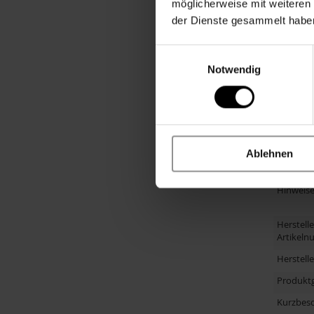
Personal
möglicherweise mit weiteren
der Dienste gesammelt habe
Besonde
Merkmal
Einwilligungsauswahl
Muster
Notwendig
Altersgr
Anlass
Material
Altersem
Ablehnen
Größe
Hinweis
Herstelle
Artikel
Herstell
Produkt
Kurzbes