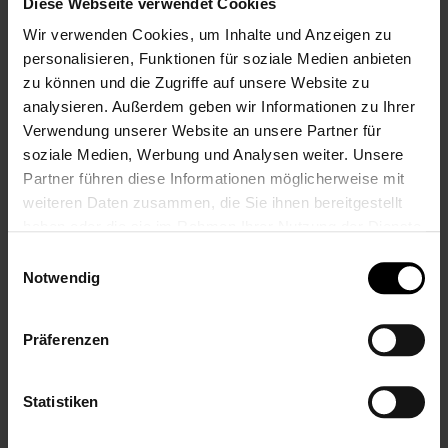
Diese Webseite verwendet Cookies
Nur registrierte Benutzer können
Wir verwenden Cookies, um Inhalte und Anzeigen zu
Bewertungen schreiben. Bitte
loggen Sie
personalisieren, Funktionen für soziale Medien anbieten
sich ein
oder
erstellen Sie ein Konto
zu können und die Zugriffe auf unsere Website zu
analysieren. Außerdem geben wir Informationen zu Ihrer
Verwendung unserer Website an unsere Partner für
soziale Medien, Werbung und Analysen weiter. Unsere
KUNDEN, DIE DIESEN ARTIKEL GEKAUFT HABEN,
Partner führen diese Informationen möglicherweise mit
KAUFTEN AUCH
weiteren Daten zusammen, die Sie ihnen bereitgestellt
haben oder die sie im Rahmen Ihrer Nutzung der Dienste
VERWANDTE PRODUKTE
gesammelt haben.
Einwilligungsauswahl
Notwendig
Präferenzen
Statistiken