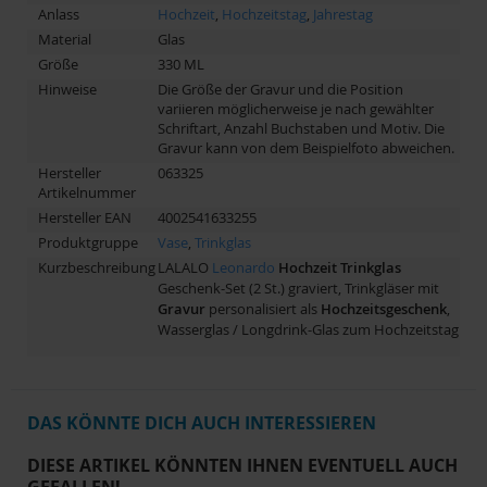
Anlass
Hochzeit
,
Hochzeitstag
,
Jahrestag
Material
Glas
Größe
330 ML
Hinweise
Die Größe der Gravur und die Position
variieren möglicherweise je nach gewählter
Schriftart, Anzahl Buchstaben und Motiv. Die
Gravur kann von dem Beispielfoto abweichen.
Hersteller
063325
Artikelnummer
Hersteller EAN
4002541633255
Produktgruppe
Vase
,
Trinkglas
Kurzbeschreibung
LALALO
Leonardo
Hochzeit
Trinkglas
Geschenk-Set (2 St.) graviert, Trinkgläser mit
Gravur
personalisiert als
Hochzeitsgeschenk
,
Wasserglas / Longdrink-Glas zum Hochzeitstag
DAS KÖNNTE DICH AUCH INTERESSIEREN
DIESE ARTIKEL KÖNNTEN IHNEN EVENTUELL AUCH
GEFALLEN!