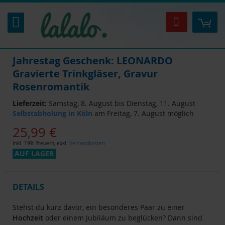
Zum
Inhalt
Mei
Suche
springen
Jahrestag Geschenk: LEONARDO
Gravierte Trinkgläser, Gravur
Rosenromantik
Lieferzeit:
Samstag, 8. August bis Dienstag, 11. August
Selbstabholung in Köln
am Freitag, 7. August möglich
25,99 €
Inkl. 19% Steuern
,
exkl.
Versandkosten
AUF LAGER
DETAILS
Stehst du kurz davor, ein besonderes Paar zu einer
Hochzeit
oder einem Jubiläum zu beglücken? Dann sind