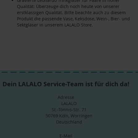
Gravierte Leonardo Trinkgläser für Paare in hoher
Qualität: Überzeuge dich noch heute von unserer
erstklassigen Qualität. Bitte beachte auch zu diesem
Produkt die passende Vase, Keksdose, Wein-, Bier- und
Sektgläser in unserem LALALO Store.
Dein LALALO Service-Team ist für dich da!
Adresse
LALALO
St.-Tönnis-Str. 71
50769 Köln, Worringen
Deutschland
E-Mail