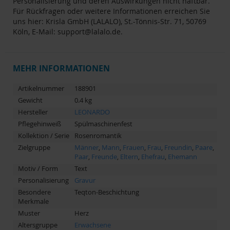
Personalisierung und deren Auswirkungen nicht haftbar.
Für Rückfragen oder weitere Informationen erreichen Sie
uns hier: Krisla GmbH (LALALO), St.-Tönnis-Str. 71, 50769
Köln, E-Mail:
support@lalalo.de
.
MEHR INFORMATIONEN
Artikelnummer
188901
Gewicht
0.4 kg
Hersteller
LEONARDO
Pflegehinweiß
Spülmaschinenfest
Kollektion / Serie
Rosenromantik
Zielgruppe
Männer
,
Mann
,
Frauen
,
Frau
,
Freundin
,
Paare
,
Paar
,
Freunde
,
Eltern
,
Ehefrau
,
Ehemann
Motiv / Form
Text
Personalisierung
Gravur
Besondere
Teqton-Beschichtung
Merkmale
Muster
Herz
Altersgruppe
Erwachsene