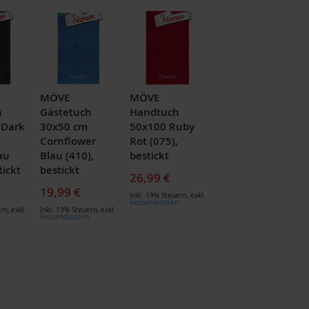
MÖVE
MÖVE
h
Gästetuch
Handtuch
 Dark
30x50 cm
50x100 Ruby
Cornflower
Rot (075),
au
Blau (410),
bestickt
tickt
bestickt
26,99 €
19,99 €
Inkl. 19% Steuern
,
exkl.
Versandkosten
ern
,
exkl.
Inkl. 19% Steuern
,
exkl.
Versandkosten