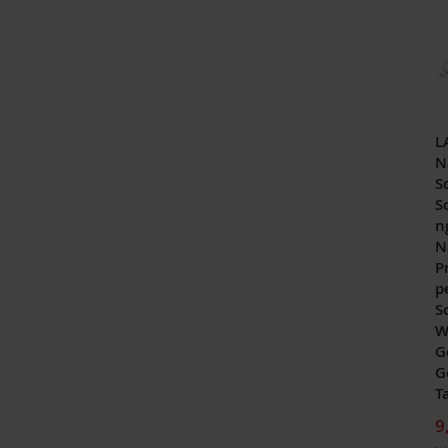
L
N
S
S
n
N
P
p
S
W
G
G
T
9