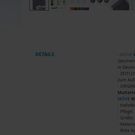
Zum
Anfang
der
Bildgalerie
springen
DETAILS
-
MÖVE
Geschen
in Deuts
- ZEITLO
zum Auf
- ORIGIN
Muttert
MÖVE
W
- Kollek
- Pflege
- Größe:
- Materi
- Bitte 