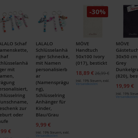
-30%
ALALO Schaf
LALALO
MÖVE
MÖVE
amenskette,
Schlüsselanhä
Handtuch
Gästetuc
chaf
nger Schnecke,
50x100 Ivory
30x50 cm
chlüsselanhä
mit Namen
(017), bestickt
Grey
ger mit
personalisierb
Dunkelgr
Sonderpreis
18,89 €
26,99 €
amen,
ar
(820), bes
Inkl. 19% Steuern
,
exkl.
rägung
(Namensprägu
Versandkosten
19,99 €
ersonalisiert,
ng),
Inkl. 19% Steu
chlüsselring
Schlüsselring
Versandkosten
unschname,
Anhänger für
eschenk zur
Kinder,
eburt oder
Blau/Grau
aufe
9,99 €
,99 €
Inkl. 19% Steuern
,
exkl.
Versandkosten