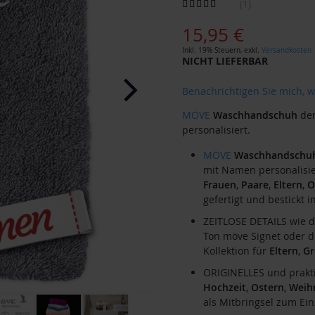
Bewertung:
1
100
100
% of
15,95 €
Inkl. 19% Steuern
,
exkl.
Versandkosten
NICHT LIEFERBAR
Benachrichtigen Sie mich, w
MÖVE
Waschhandschuh
der
personalisiert.
MÖVE
Waschhandschu
mit Namen personalisier
Frauen
,
Paare
,
Eltern
,
O
gefertigt und bestickt 
ZEITLOSE DETAILS wie d
Ton möve Signet oder 
Kollektion für
Eltern
,
Gr
ORIGINELLES und prakt
Hochzeit
,
Ostern
,
Weih
als Mitbringsel zum Ei