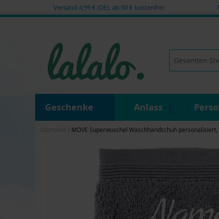
Versand 4,99 € (DE), ab 50 € kostenfrei
Zum
Inhalt
springen
Suche
Geschenke
Anlass
Pers
Startseite
MÖVE Superwuschel Waschhandschuh personalisiert, 
Zum
Ende
der
Bildgalerie
springen