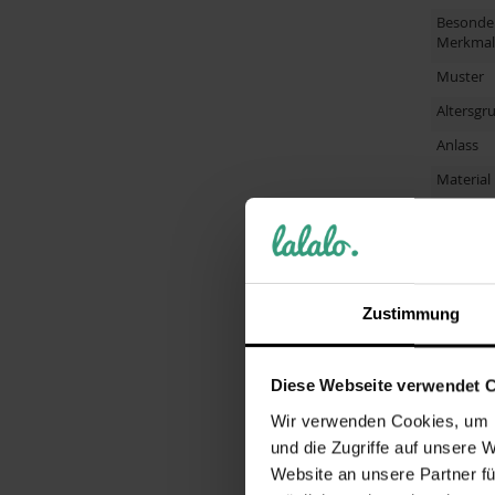
Besonde
Merkmal
Muster
Altersgr
Anlass
Material
Primärfa
Altersem
Größe
Zustimmung
Hinweis
Herstelle
Diese Webseite verwendet 
Artikel
Wir verwenden Cookies, um I
Herstell
und die Zugriffe auf unsere 
Produkt
Website an unsere Partner fü
Kurzbes