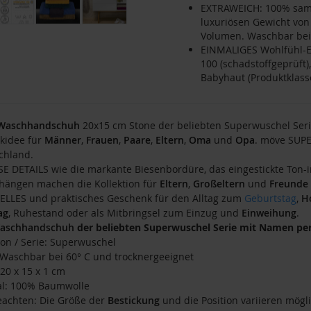
EXTRAWEICH: 100% sam
luxuriösen Gewicht von
Volumen. Waschbar bei 
EINMALIGES Wohlfühl-E
100 (schadstoffgeprüft)
Babyhaut (Produktklass
Waschhandschuh
20x15 cm Stone der beliebten Superwuschel Serie 
kidee für
Männer
,
Frauen
,
Paare
,
Eltern
,
Oma
und
Opa
. möve SUPE
chland.
SE DETAILS wie die markante Biesenbordüre, das eingestickte Ton-
hängen machen die Kollektion für
Eltern
,
Großeltern
und
Freunde
ELLES und praktisches Geschenk für den Alltag zum
Geburtstag
,
H
ag
, Ruhestand oder als Mitbringsel zum Einzug und
Einweihung
.
aschhandschuh
der beliebten Superwuschel Serie mit Namen pers
tion / Serie: Superwuschel
: Waschbar bei 60° C und trocknergeeignet
 20 x 15 x 1 cm
al: 100% Baumwolle
beachten: Die Größe der
Bestickung
und die Position variieren mögli