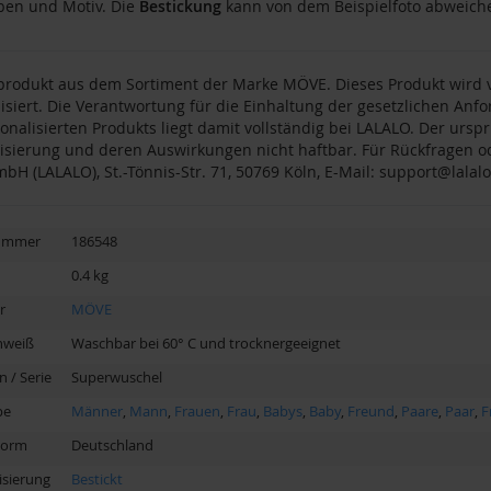
ben und Motiv. Die
Bestickung
kann von dem Beispielfoto abweich
produkt aus dem Sortiment der Marke MÖVE. Dieses Produkt wird v
isiert. Die Verantwortung für die Einhaltung der gesetzlichen An
onalisierten Produkts liegt damit vollständig bei LALALO. Der urspr
isierung und deren Auswirkungen nicht haftbar. Für Rückfragen od
mbH (LALALO), St.-Tönnis-Str. 71, 50769 Köln, E-Mail: support@lalalo
nummer
186548
0.4 kg
r
MÖVE
nweiß
Waschbar bei 60° C und trocknergeeignet
n / Serie
Superwuschel
pe
Männer
,
Mann
,
Frauen
,
Frau
,
Babys
,
Baby
,
Freund
,
Paare
,
Paar
,
F
Form
Deutschland
isierung
Bestickt