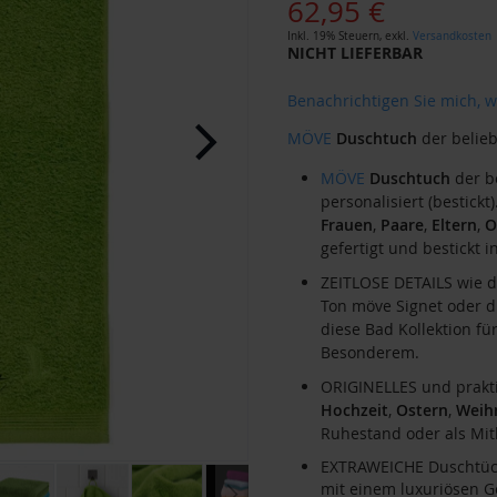
62,95 €
Inkl. 19% Steuern
,
exkl.
Versandkosten
NICHT LIEFERBAR
Benachrichtigen Sie mich, w
MÖVE
Duschtuch
der belieb
MÖVE
Duschtuch
der b
personalisiert (bestickt
Frauen
,
Paare
,
Eltern
,
O
gefertigt und bestickt 
ZEITLOSE DETAILS wie d
Ton möve Signet oder 
diese Bad Kollektion fü
Besonderem.
ORIGINELLES und prakt
Hochzeit
,
Ostern
,
Weih
Ruhestand oder als Mi
EXTRAWEICHE Duschtüc
mit einem luxuriösen G