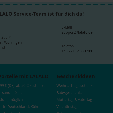
LALO Service-Team ist für dich da!
E-Mail
support@lalalo.de
-Str. 71
ln, Worringen
Telefon
and
+49 221 64000780
Vorteile mit LALALO
Geschenkideen
99 € (DE), ab 50 € kostenfrei
Weihnachtsgeschenke
ersand möglich
Babygeschenke
olung möglich
Muttertag
&
Vatertag
r in Deutschland, Köln
Valentinstag