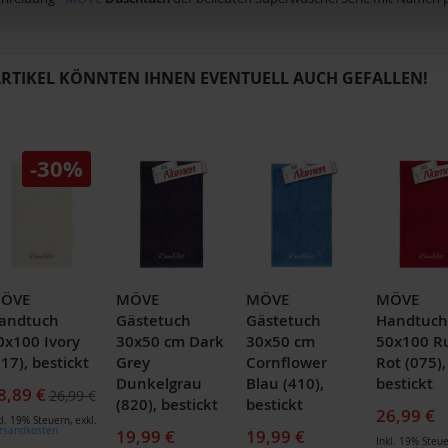
ARTIKEL KÖNNTEN IHNEN EVENTUELL AUCH GEFALLEN!
-30%
ÖVE
MÖVE
MÖVE
MÖVE
andtuch
Gästetuch
Gästetuch
Handtuch
0x100 Ivory
30x50 cm Dark
30x50 cm
50x100 R
017), bestickt
Grey
Cornflower
Rot (075),
Dunkelgrau
Blau (410),
bestickt
onderpreis
8,89 €
26,99 €
(820), bestickt
bestickt
26,99 €
kl. 19% Steuern
,
exkl.
rsandkosten
19,99 €
19,99 €
Inkl. 19% Steu