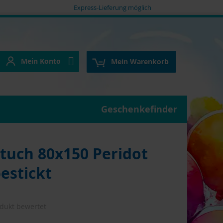
Express-Lieferung möglich
Mein Konto
e
Mein Konto
Mein Warenkorb
Geschenkefinder
uch 80x150 Peridot
bestickt
odukt bewertet