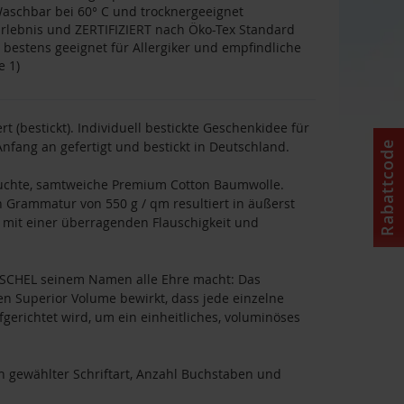
schbar bei 60° C und trocknergeeignet
rlebnis und ZERTIFIZIERT nach Öko-Tex Standard
, bestens geeignet für Allergiker und empfindliche
e 1)
 (bestickt). Individuell bestickte Geschenkidee für
fang an gefertigt und bestickt in Deutschland.
Rabattcode
suchte, samtweiche Premium Cotton Baumwolle.
n Grammatur von 550 g / qm resultiert in äußerst
t mit einer überragenden Flauschigkeit und
WUSCHEL seinem Namen alle Ehre macht: Das
n Superior Volume bewirkt, dass jede einzelne
erichtet wird, um ein einheitliches, voluminöses
h gewählter Schriftart, Anzahl Buchstaben und