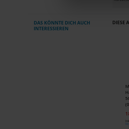
DIESE 
DAS KÖNNTE DICH AUCH
INTERESSIEREN
M
H
5
(
S
1
In
Ve