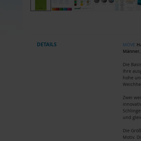
Zum
Anfang
der
Bildgalerie
springen
DETAILS
MÖVE
H
Männer
Die Basi
Ihre aus
hohe und
Weichhei
Zwei wei
innovati
Schlinge
und glei
Die Grö
Motiv. D