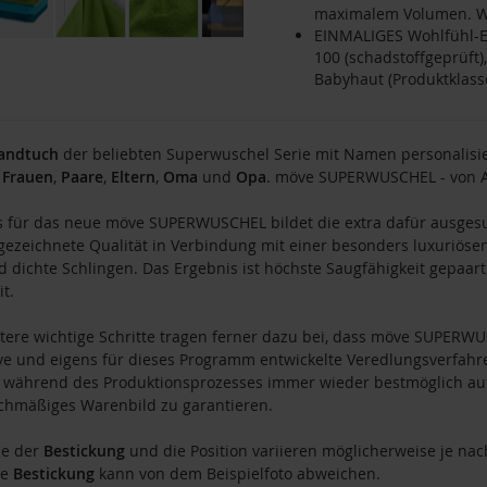
maximalem Volumen. Wa
EINMALIGES Wohlfühl-E
100 (schadstoffgeprüft)
Babyhaut (Produktklass
andtuch
der beliebten Superwuschel Serie mit Namen personalisiert
,
Frauen
,
Paare
,
Eltern
,
Oma
und
Opa
. möve SUPERWUSCHEL - von An
s für das neue möve SUPERWUSCHEL bildet die extra dafür ausge
gezeichnete Qualität in Verbindung mit einer besonders luxuriöse
 dichte Schlingen. Das Ergebnis ist höchste Saugfähigkeit gepaar
t.
tere wichtige Schritte tragen ferner dazu bei, dass möve SUPER
ve und eigens für dieses Programm entwickelte Veredlungsverfahre
 während des Produktionsprozesses immer wieder bestmöglich aufg
chmäßiges Warenbild zu garantieren.
ße der
Bestickung
und die Position variieren möglicherweise je nac
ie
Bestickung
kann von dem Beispielfoto abweichen.