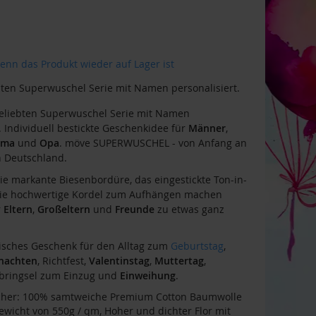
enn das Produkt wieder auf Lager ist
ten Superwuschel Serie mit Namen personalisiert.
eliebten Superwuschel Serie mit Namen
). Individuell bestickte Geschenkidee für
Männer
,
ma
und
Opa
. möve SUPERWUSCHEL - von Anfang an
in Deutschland.
ie markante Biesenbordüre, das eingestickte Ton-in-
die hochwertige Kordel zum Aufhängen machen
r
Eltern
,
Großeltern
und
Freunde
zu etwas ganz
isches Geschenk für den Alltag zum
Geburtstag
,
nachten
, Richtfest,
Valentinstag
,
Muttertag
,
tbringsel zum Einzug und
Einweihung
.
her: 100% samtweiche Premium Cotton Baumwolle
ewicht von 550g / qm, Hoher und dichter Flor mit