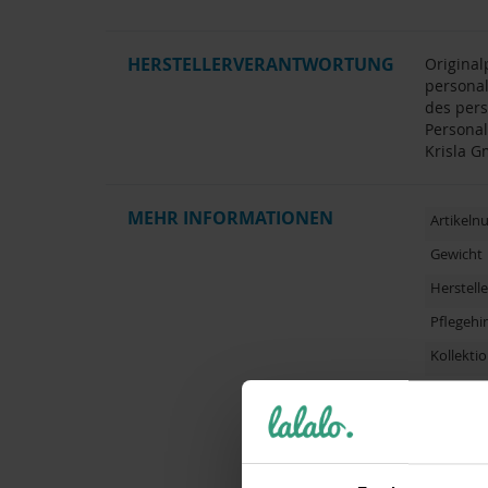
HERSTELLERVERANTWORTUNG
Original
personal
des pers
Personal
Krisla G
MEHR INFORMATIONEN
Artikel
Gewicht
Herstelle
Pflegehi
Kollektio
Zielgrup
Motiv / 
Personal