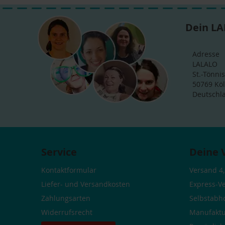
Dein LA
Adresse
LALALO
St.-Tönnis
50769 Kö
Deutschl
Service
Deine 
Kontaktformular
Versand 4,
Liefer- und Versandkosten
Express-V
Zahlungsarten
Selbstabh
Widerrufsrecht
Manufaktu