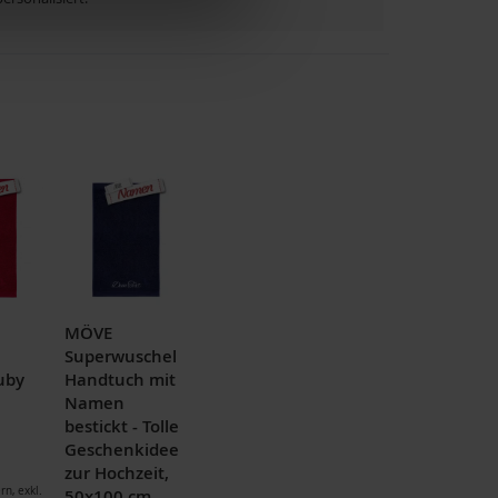
MÖVE
Superwuschel
uby
Handtuch mit
Namen
bestickt - Tolle
Geschenkidee
zur Hochzeit,
ern
,
exkl.
50x100 cm