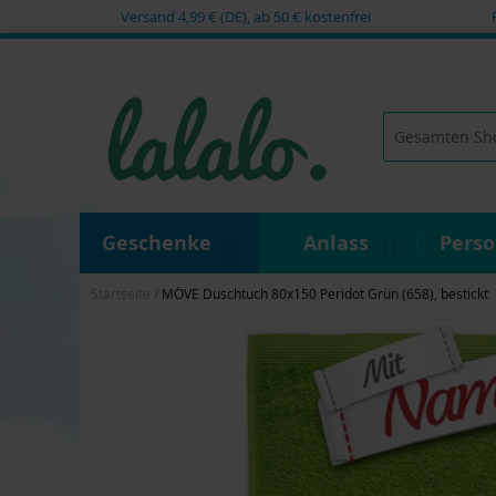
Versand 4,99 € (DE), ab 50 € kostenfrei
Zum
Inhalt
springen
Suche
Geschenke
Anlass
Pers
Startseite
MÖVE Duschtuch 80x150 Peridot Grün (658), bestickt
Zum
Ende
der
Bildgalerie
springen