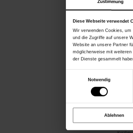
Besonde
Zustimmung
Merkmal
Muster
Diese Webseite verwendet 
Altersgr
Wir verwenden Cookies, um I
Anlass
und die Zugriffe auf unsere 
Website an unsere Partner fü
Material
möglicherweise mit weiteren
Primärfa
der Dienste gesammelt habe
Altersem
Einwilligungsauswahl
Größe
Notwendig
Hinweis
Herstelle
Artikel
Herstell
Ablehnen
Produkt
Kurzbes