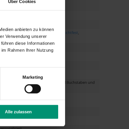
Über Cookies
 Medien anbieten zu können
zeit
,
Einweihung
,
Ruhestand
,
Einzug
,
Richtfest
,
hrer Verwendung unserer
 führen diese Informationen
ie im Rahmen Ihrer Nutzung
re, über 60 Jahre
Marketing
ise je nach gewählter Schriftart, Anzahl Buchstaben und
Alle zulassen
rsonalisiert.