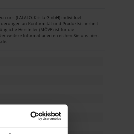
on uns (LALALO, Krisla GmbH) individuell
forderungen an Konformität und Produktsicherheit
üngliche Hersteller (MÖVE) ist für die
er weitere Informationen erreichen Sie uns hier:
.de
.
reunde
,
Eltern
,
Oma
,
Opa
,
Großeltern