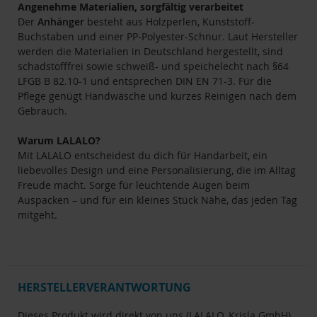
Angenehme Materialien, sorgfältig verarbeitet
Der
Anhänger
besteht aus Holzperlen, Kunststoff-
Buchstaben und einer PP-Polyester-Schnur. Laut Hersteller
werden die Materialien in Deutschland hergestellt, sind
schadstofffrei sowie schweiß- und speichelecht nach §64
LFGB B 82.10-1 und entsprechen DIN EN 71-3. Für die
Pflege genügt Handwäsche und kurzes Reinigen nach dem
Gebrauch.
Warum LALALO?
Mit LALALO entscheidest du dich für Handarbeit, ein
liebevolles Design und eine Personalisierung, die im Alltag
Freude macht. Sorge für leuchtende Augen beim
Auspacken – und für ein kleines Stück Nähe, das jeden Tag
mitgeht.
HERSTELLERVERANTWORTUNG
Dieses Produkt wird direkt von uns (LALALO, Krisla GmbH)