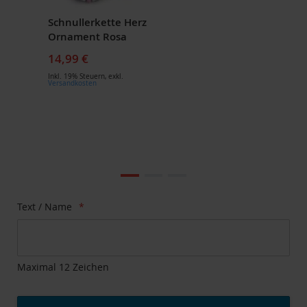
Schnullerkette Herz
Ornament Rosa
14,99 €
Inkl. 19% Steuern
,
exkl.
Versandkosten
Zum
Ende
der
Bildgalerie
Zum
Text / Name
springen
Anfang
der
Bildgalerie
springen
Maximal 12 Zeichen