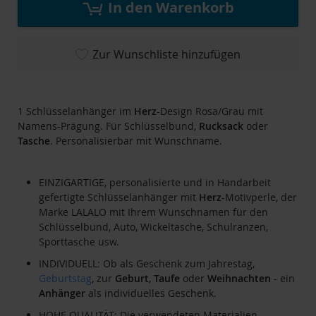
In den Warenkorb
Zur Wunschliste hinzufügen
1 Schlüsselanhänger im
Herz
-Design Rosa/Grau mit
Namens-Prägung. Für Schlüsselbund,
Rucksack
oder
Tasche
. Personalisierbar mit Wunschname.
EINZIGARTIGE, personalisierte und in Handarbeit
gefertigte Schlüsselanhänger mit
Herz
-Motivperle, der
Marke LALALO mit Ihrem Wunschnamen für den
Schlüsselbund, Auto, Wickeltasche, Schulranzen,
Sporttasche usw.
INDIVIDUELL: Ob als Geschenk zum Jahrestag,
Geburtstag
, zur
Geburt
,
Taufe
oder
Weihnachten
- ein
Anhänger
als individuelles Geschenk.
HOHE QUALITÄT: Die verwendeten Materialien