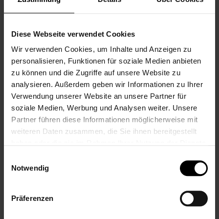
17,99 €
Inkl. 19% Steuern
,
exkl.
Versandkosten
Inkl. 19% Steuern
,
exkl.
Versandkosten
Diese Webseite verwendet Cookies
Wir verwenden Cookies, um Inhalte und Anzeigen zu
personalisieren, Funktionen für soziale Medien anbieten
zu können und die Zugriffe auf unsere Website zu
analysieren. Außerdem geben wir Informationen zu Ihrer
Verwendung unserer Website an unsere Partner für
soziale Medien, Werbung und Analysen weiter. Unsere
LALALO
LALALO Herz
Partner führen diese Informationen möglicherweise mit
Schlüsselanhänger
Schlüsselanhänger
weiteren Daten zusammen, die Sie ihnen bereitgestellt
Herz Rosa,
Herz Ornament
haben oder die sie im Rahmen Ihrer Nutzung der Dienste
personalisierbar
Rosa,
gesammelt haben.
mit Namen,
personalisierbar
Einwilligungsauswahl
Notwendig
Namensanhänger
mit Namen,
mit Prägung,
Namensprägung/Pr
Geschenk zum
ägung, Geschenk
Präferenzen
Schulanfang
zur Geburt oder
Taufe
9,99 €