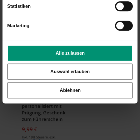
9,99 €
Statistiken
Inkl. 19% Steuern
,
exkl.
Versandkosten
Inkl. 19% Steuern
,
exkl.
Versandkosten
Marketing
Alle zulassen
Auswahl erlauben
LALALO
Schnullerkette Herz
Schlüsselanhänger
Ornament Hellblau
Herz Rosa/Weiß,
14,99 €
Ablehnen
Schlüsselanhänger
Inkl. 19% Steuern
,
exkl.
mit Namen,
Versandkosten
personalisiert mit
Prägung, Geschenk
zum Führerschein
9,99 €
Inkl. 19% Steuern
,
exkl.