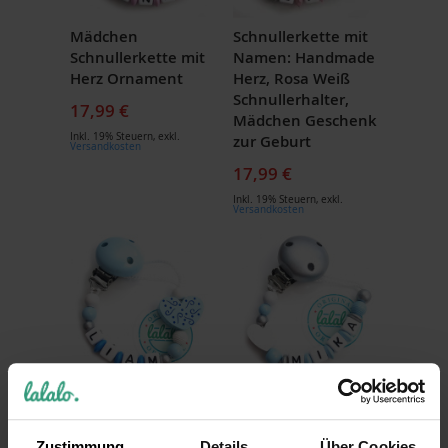
Mädchen
Schnullerkette mit
Schnullerkette mit
Namen: Handmade
Herz Ornament
Herz, Rosa Weiß
Schnullerhalter,
17,99 €
Mädchen Geschenk
Inkl. 19% Steuern
,
exkl.
zur Geburt
Versandkosten
17,99 €
Inkl. 19% Steuern
,
exkl.
Versandkosten
Schnullerkette mit
Schnullerkette mit
Herz Ornament,
Herz, Weiß Hellblau
Hellblau
17,99 €
Zustimmung
Details
Über Cookies