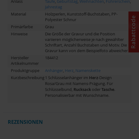
Anlass
Taufe
,
Geburtstag
,
Weihnachten
,
Führerschein
,
Jahrestag
Material
Holzperlen, Kunststoff-Buchstaben, PP-
Rabattcode
Polyester Schnur
Primärfarbe
Grau
Hinweise
Die Größe der Gravur und die Position
variieren möglicherweise je nach gewählter
Schriftart, Anzahl Buchstaben und Motiv. Die
Gravur kann von dem Beispielfoto abweichen.
Hersteller
184412
Artikelnummer
Produktgruppe
Anhänger
,
Herz
,
Namenskette
Kurzbeschreibung
1 Schlüsselanhänger im
Herz
-Design
Rosa/Grau mit Namens-Prägung. Für
Schlüsselbund,
Rucksack
oder
Tasche
.
Personalisierbar mit Wunschname.
REZENSIONEN
Schreibe eine Bewertung