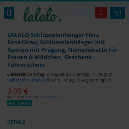
Zum
Inhalt
Mei
Suche
springen
LALALO Schlüsselanhänger Herz
Rosa/Grau, Schlüsselanhänger mit
Namen mit Prägung, Namenskette für
Frauen & Mädchen, Geschenk
Führerschein
Lieferzeit:
Samstag, 8. August bis Dienstag, 11. August
Selbstabholung in Köln
am Freitag, 7. August möglich
9,99 €
Inkl. 19% Steuern
,
exkl.
Versandkosten
AUF LAGER
DETAILS