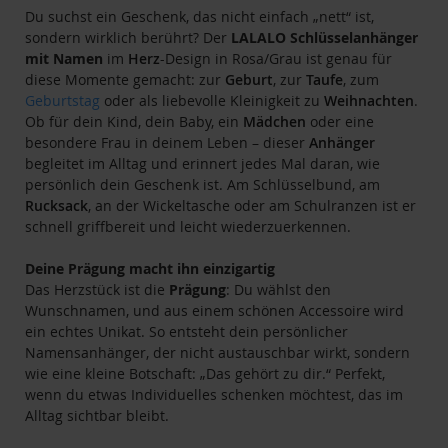
Du suchst ein Geschenk, das nicht einfach „nett“ ist,
sondern wirklich berührt? Der
LALALO Schlüsselanhänger
mit Namen
im
Herz
-Design in Rosa/Grau ist genau für
diese Momente gemacht: zur
Geburt
, zur
Taufe
, zum
Geburtstag
oder als liebevolle Kleinigkeit zu
Weihnachten
.
Ob für dein Kind, dein Baby, ein
Mädchen
oder eine
besondere Frau in deinem Leben – dieser
Anhänger
begleitet im Alltag und erinnert jedes Mal daran, wie
persönlich dein Geschenk ist. Am Schlüsselbund, am
Rucksack
, an der Wickeltasche oder am Schulranzen ist er
schnell griffbereit und leicht wiederzuerkennen.
Deine Prägung macht ihn einzigartig
Das Herzstück ist die
Prägung
: Du wählst den
Wunschnamen, und aus einem schönen Accessoire wird
ein echtes Unikat. So entsteht dein persönlicher
Namensanhänger, der nicht austauschbar wirkt, sondern
wie eine kleine Botschaft: „Das gehört zu dir.“ Perfekt,
wenn du etwas Individuelles schenken möchtest, das im
Alltag sichtbar bleibt.