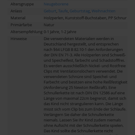
Altersgruppe
Neugeborene
Anlass
Geburt
,
Taufe
,
Geburtstag
,
Weihnachten
Material
Holzperlen, Kunststoff-Buchstaben, PP Schnur
Primärfarbe
Natur
Altersempfehlung
0-1 Jahre, 1-2 Jahre
Hinweise
Die verwendeten Materialien werden in
Deutschland hergestellt, und entsprechen
nach §64 LFGB B 82.10-1 den Anforderungen
der DIN EN 71-3. Alle Holzperlen sind Schweiß-
und Speichelfest, farbecht und Schadstofffrei.
Es werden ausschließlich Nickel- und Rostfreie
Clips mit Ventilationslöchern verwendet. Die
verwendeten Schnüre sind Speichel- und
Farbecht und besitzen eine hohe Reißfestigkeit
(Anforderung 25 Newton Reißkraft). Eine
Schnullerkette ist nach DIN EN 12586 auf eine
Länge von maximal 22cm begrenzt, damit sich
das Kind nicht strangulieren kann. Die Länge
misst sich vom Clip bis zum Ende der Schlaufe.
Verlängern Sie daher die Schnullerkette
niemals. Lassen Sie Ihr Kind zudem niemals
ohne Aufsicht mit der Schnullerkette spielen.
Das Kind sollte die Schnullerkette nicht