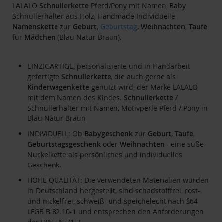
LALALO
Schnullerkette
Pferd/Pony mit Namen, Baby
Schnullerhalter aus Holz, Handmade Individuelle
Namenskette
zur
Geburt
,
Geburtstag
,
Weihnachten
,
Taufe
für
Mädchen
(Blau Natur Braun).
EINZIGARTIGE, personalisierte und in Handarbeit
gefertigte
Schnullerkette
, die auch gerne als
Kinderwagenkette
genutzt wird, der Marke LALALO
mit dem Namen des Kindes.
Schnullerkette
/
Schnullerhalter mit Namen, Motivperle Pferd / Pony in
Blau Natur Braun
INDIVIDUELL: Ob
Babygeschenk
zur
Geburt
,
Taufe
,
Geburtstagsgeschenk
oder
Weihnachten
- eine süße
Nuckelkette als persönliches und individuelles
Geschenk.
HOHE QUALITÄT: Die verwendeten Materialien wurden
in Deutschland hergestellt, sind schadstofffrei, rost-
und nickelfrei, schweiß- und speichelecht nach §64
LFGB B 82.10-1 und entsprechen den Anforderungen
der DIN EN 71-3.