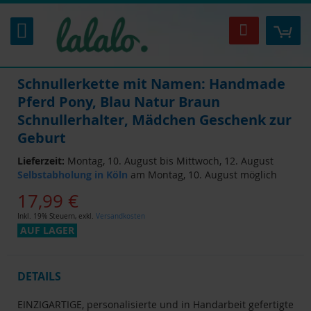
Zum
Inhalt
Mei
Suche
springen
Schnullerkette mit Namen: Handmade
Pferd Pony, Blau Natur Braun
Schnullerhalter, Mädchen Geschenk zur
Geburt
Lieferzeit:
Montag, 10. August bis Mittwoch, 12. August
Selbstabholung in Köln
am Montag, 10. August möglich
17,99 €
Inkl. 19% Steuern
,
exkl.
Versandkosten
AUF LAGER
DETAILS
EINZIGARTIGE, personalisierte und in Handarbeit gefertigte