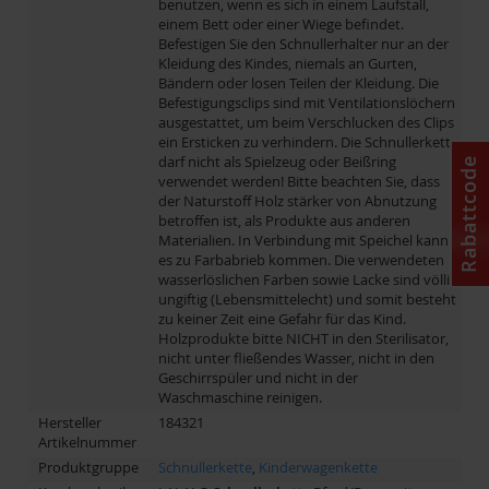
benutzen, wenn es sich in einem Laufstall,
einem Bett oder einer Wiege befindet.
Befestigen Sie den Schnullerhalter nur an der
Kleidung des Kindes, niemals an Gurten,
Bändern oder losen Teilen der Kleidung. Die
Befestigungsclips sind mit Ventilationslöchern
ausgestattet, um beim Verschlucken des Clips
ein Ersticken zu verhindern. Die Schnullerkette
darf nicht als Spielzeug oder Beißring
Rabattcode
verwendet werden! Bitte beachten Sie, dass
der Naturstoff Holz stärker von Abnutzung
betroffen ist, als Produkte aus anderen
Materialien. In Verbindung mit Speichel kann
es zu Farbabrieb kommen. Die verwendeten
wasserlöslichen Farben sowie Lacke sind völlig
ungiftig (Lebensmittelecht) und somit besteht
zu keiner Zeit eine Gefahr für das Kind.
Holzprodukte bitte NICHT in den Sterilisator,
nicht unter fließendes Wasser, nicht in den
Geschirrspüler und nicht in der
Waschmaschine reinigen.
Hersteller
184321
Artikelnummer
Produktgruppe
Schnullerkette
,
Kinderwagenkette