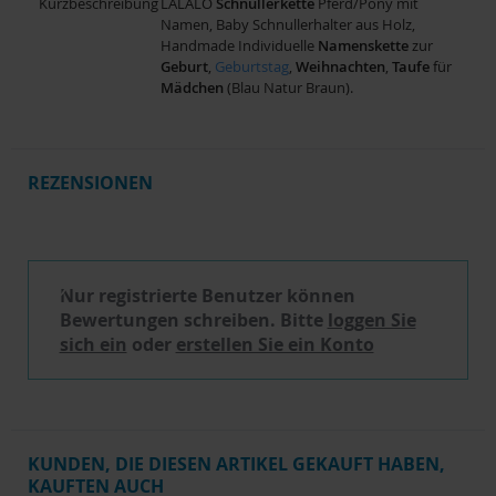
Kurzbeschreibung
LALALO
Schnullerkette
Pferd/Pony mit
Namen, Baby Schnullerhalter aus Holz,
Handmade Individuelle
Namenskette
zur
Geburt
,
Geburtstag
,
Weihnachten
,
Taufe
für
Mädchen
(Blau Natur Braun).
REZENSIONEN
Schreibe eine Bewertung
Nur registrierte Benutzer können
Bewertungen schreiben. Bitte
loggen Sie
sich ein
oder
erstellen Sie ein Konto
KUNDEN, DIE DIESEN ARTIKEL GEKAUFT HABEN,
KAUFTEN AUCH