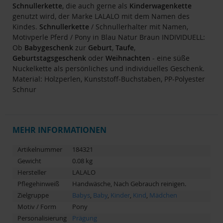
Schnullerkette
, die auch gerne als
Kinderwagenkette
genutzt wird, der Marke LALALO mit dem Namen des
Kindes.
Schnullerkette
/ Schnullerhalter mit Namen,
Motivperle Pferd / Pony in Blau Natur Braun INDIVIDUELL:
Ob
Babygeschenk
zur
Geburt
,
Taufe
,
Geburtstagsgeschenk
oder
Weihnachten
- eine süße
Nuckelkette als persönliches und individuelles Geschenk.
Material: Holzperlen, Kunststoff-Buchstaben, PP-Polyester
Schnur
MEHR INFORMATIONEN
Artikelnummer
184321
Gewicht
0.08 kg
Hersteller
LALALO
Pflegehinweiß
Handwäsche, Nach Gebrauch reinigen.
Zielgruppe
Babys
,
Baby
,
Kinder
,
Kind
,
Mädchen
Motiv / Form
Pony
Personalisierung
Prägung