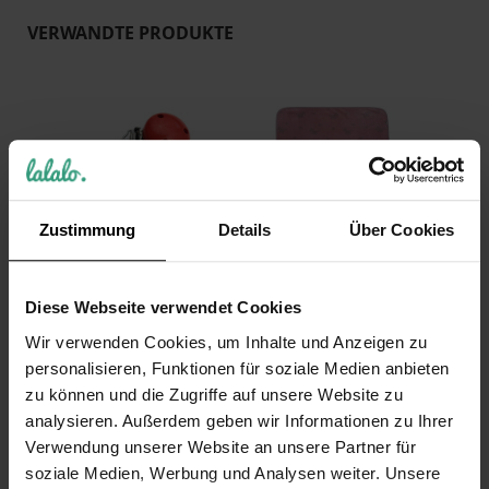
VERWANDTE PRODUKTE
Zustimmung
Details
Über Cookies
Schnullerkette mit
Sterntaler
Namen: Handmade
Plüschdecke Pony
Diese Webseite verwendet Cookies
Pferd Pony Rot
Pauline mit Namen
Wir verwenden Cookies, um Inhalte und Anzeigen zu
Schnullerhalter,
bestickt, Babydecke
personalisieren, Funktionen für soziale Medien anbieten
Mädchen Geschenk
100x75 cm lila/rosa,
zur Geburt
Geschenk zur
zu können und die Zugriffe auf unsere Website zu
Geburt
analysieren. Außerdem geben wir Informationen zu Ihrer
17,99 €
Verwendung unserer Website an unsere Partner für
29,99 €
Inkl. 19% Steuern
,
exkl.
Versandkosten
soziale Medien, Werbung und Analysen weiter. Unsere
Inkl. 19% Steuern
,
exkl.