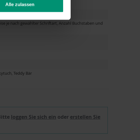
Alle zulassen
ise je nach gewählter Schriftart, Anzahl Buchstaben und
kytuch, Teddy Bär
Bitte
loggen Sie sich ein
oder
erstellen Sie