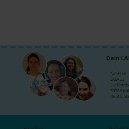
Dein LA
Adresse
LALALO
St.-Tönnis
50769 Kö
Deutschl