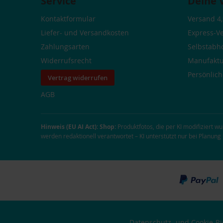
Service
Deine 
Kontaktformular
Versand 4,
Liefer- und Versandkosten
Express-V
Zahlungsarten
Selbstabh
Widerrufsrecht
Manufaktu
Persönlic
Vertrag widerrufen
AGB
Hinweis (EU AI Act):
Shop:
Produktfotos, die per KI modifiziert w
werden redaktionell verantwortet – KI unterstützt nur bei Planun
Datenschutz- und Cookie-Ric