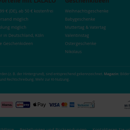
Vorteile mit LALALO
Geschenkideen
99 € (DE), ab 50 € kostenfrei
Weihnachtsgeschenke
ersand möglich
Babygeschenke
olung möglich
Muttertag
&
Vatertag
r in Deutschland, Köln
Valentinstag
he
Geschenkideen
Ostergeschenke
Nikolaus
urden (z. B. der Hintergrund), sind entsprechend gekennzeichnet.
Magazin:
Bilder
g und Rechtschreibung.
Mehr zur KI-Nutzung
.
htlinie
Bestellungen und Rücksendungen
Kontaktieren Sie u