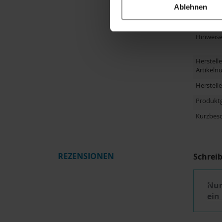
Altersem
Ablehnen
Größe
Hinweis
Herstelle
Artikel
Herstell
Produkt
Kurzbes
REZENSIONEN
Schrei
Nur
ein