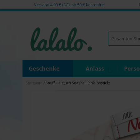
Versand 4,99 € (DE), ab 50 € kostenfrei
Zum
Inhalt
springen
Suche
Geschenke
Anlass
Pers
Startseite
Steiff Halstuch Seashell Pink, bestickt
Zum
Ende
der
Bildgalerie
springen