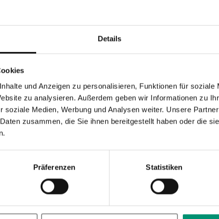
nummer
188024
Details
0.4 kg
r
Steiff
Cookies
nweiß
30 Grad waschbar
nhalte und Anzeigen zu personalisieren, Funktionen für soziale
n / Serie
Fashion
Website zu analysieren. Außerdem geben wir Informationen zu I
pe
Babys
,
Baby
,
Kinder
,
Kind
,
Mädchen
r soziale Medien, Werbung und Analysen weiter. Unsere Partner
Form
Bär
 Daten zusammen, die Sie ihnen bereitgestellt haben oder die s
n.
isierung
Bestickt
Geblümt
uppe
Neugeborene
Präferenzen
Statistiken
Geburt
,
Taufe
,
Geburtstag
,
Einschulung
,
Ostern
,
Nikolaus
,
Weihn
95 % Baumwolle / 5 % Elasthan
rbe
Pink