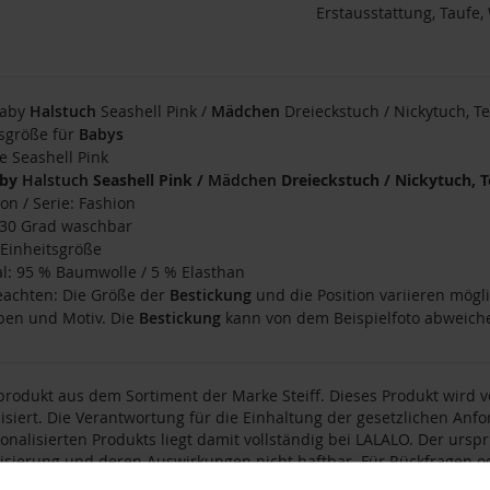
Erstausstattung, Taufe
aby
Halstuch
Seashell Pink /
Mädchen
Dreieckstuch / Nickytuch, T
tsgröße für
Babys
te Seashell Pink
by
Halstuch
Seashell Pink /
Mädchen
Dreieckstuch / Nickytuch, 
ion / Serie: Fashion
: 30 Grad waschbar
 Einheitsgröße
al: 95 % Baumwolle / 5 % Elasthan
beachten: Die Größe der
Bestickung
und die Position variieren mögli
ben und Motiv. Die
Bestickung
kann von dem Beispielfoto abweich
produkt aus dem Sortiment der Marke Steiff. Dieses Produkt wird v
isiert. Die Verantwortung für die Einhaltung der gesetzlichen An
onalisierten Produkts liegt damit vollständig bei LALALO. Der ursprün
isierung und deren Auswirkungen nicht haftbar. Für Rückfragen od
mbH (LALALO), St.-Tönnis-Str. 71, 50769 Köln, E-Mail:
support@lalalo