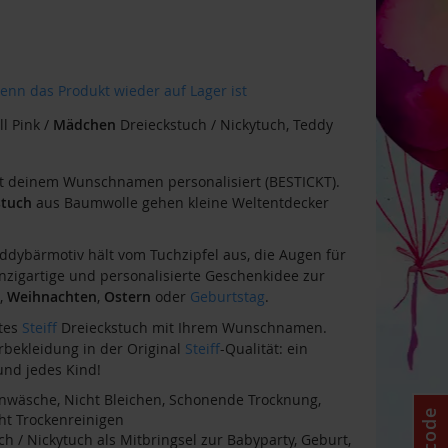
enn das Produkt wieder auf Lager ist
l Pink /
Mädchen
Dreieckstuch / Nickytuch, Teddy
 deinem Wunschnamen personalisiert (BESTICKT).
stuch
aus Baumwolle gehen kleine Weltentdecker
ddybärmotiv hält vom Tuchzipfel aus, die Augen für
Einzigartige und personalisierte Geschenkidee zur
,
Weihnachten
,
Ostern
oder
Geburtstag
.
ktes
Steiff
Dreieckstuch mit Ihrem Wunschnamen.
bekleidung in der Original
Steiff
-Qualität: ein
und jedes Kind!
inwäsche, Nicht Bleichen, Schonende Trocknung,
ht Trockenreinigen
ch / Nickytuch als Mitbringsel zur Babyparty, Geburt,