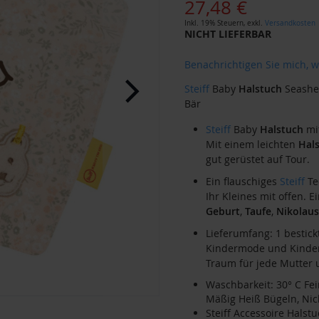
27,48 €
Inkl. 19% Steuern
,
exkl.
Versandkosten
NICHT LIEFERBAR
Benachrichtigen Sie mich, w
Steiff
Baby
Halstuch
Seashel
Bär
Steiff
Baby
Halstuch
mit
Mit einem leichten
Hal
gut gerüstet auf Tour.
Ein flauschiges
Steiff
Te
Ihr Kleines mit offen. 
Geburt
,
Taufe
,
Nikolaus
Lieferumfang: 1 bestic
Kindermode und Kinder
Traum für jede Mutter 
Waschbarkeit: 30° C Fe
Mäßig Heiß Bügeln, Nic
Steiff Accessoire Halstu