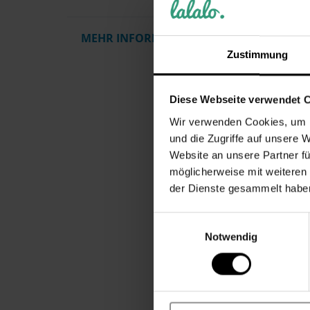
MEHR INFORMATIONEN
Artikel
Zustimmung
Gewicht
Herstelle
Diese Webseite verwendet 
Pflegehi
Wir verwenden Cookies, um I
Kollektio
und die Zugriffe auf unsere 
Zielgrup
Website an unsere Partner fü
Motiv / 
möglicherweise mit weiteren
der Dienste gesammelt habe
Personal
Muster
Einwilligungsauswahl
Altersgr
Notwendig
Anlass
Material
Primärfa