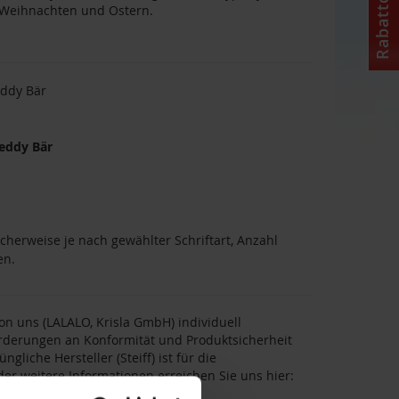
Rabattcode
, Weihnachten und Ostern.
eddy Bär
Teddy Bär
cherweise je nach gewählter Schriftart, Anzahl
en.
on uns (LALALO, Krisla GmbH) individuell
forderungen an Konformität und Produktsicherheit
gliche Hersteller (Steiff) ist für die
er weitere Informationen erreichen Sie uns hier:
.de
.