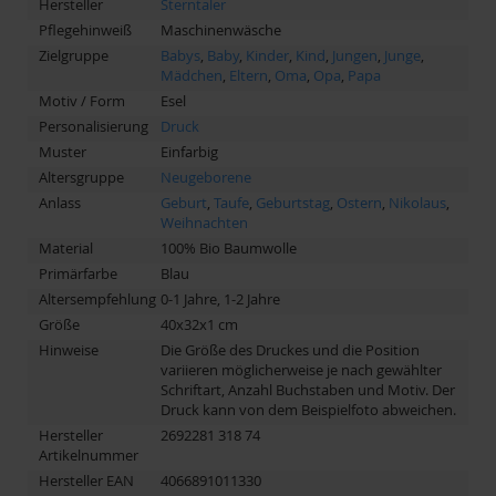
Hersteller
Sterntaler
Pflegehinweiß
Maschinenwäsche
Zielgruppe
Babys
,
Baby
,
Kinder
,
Kind
,
Jungen
,
Junge
,
Mädchen
,
Eltern
,
Oma
,
Opa
,
Papa
Motiv / Form
Esel
Personalisierung
Druck
Muster
Einfarbig
Altersgruppe
Neugeborene
Anlass
Geburt
,
Taufe
,
Geburtstag
,
Ostern
,
Nikolaus
,
Weihnachten
Material
100% Bio Baumwolle
Primärfarbe
Blau
Altersempfehlung
0-1 Jahre, 1-2 Jahre
Größe
40x32x1 cm
Hinweise
Die Größe des Druckes und die Position
variieren möglicherweise je nach gewählter
Schriftart, Anzahl Buchstaben und Motiv. Der
Druck kann von dem Beispielfoto abweichen.
Hersteller
2692281 318 74
Artikelnummer
Hersteller EAN
4066891011330