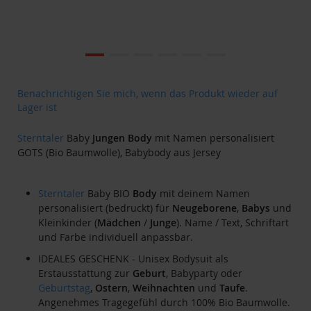
Zum
Ende
der
Bildgalerie
Zum
Benachrichtigen Sie mich, wenn das Produkt wieder auf
springen
Anfang
Lager ist
der
Bildgalerie
Sterntaler
Baby
Jungen
Body
mit Namen personalisiert
springen
GOTS (Bio Baumwolle), Babybody aus Jersey
Sterntaler
Baby BIO
Body
mit deinem Namen
personalisiert (bedruckt) für
Neugeborene
,
Babys
und
Kleinkinder (
Mädchen
/
Junge
). Name / Text, Schriftart
und Farbe individuell anpassbar.
IDEALES GESCHENK - Unisex Bodysuit als
Erstausstattung zur
Geburt
, Babyparty oder
Geburtstag
,
Ostern
,
Weihnachten
und
Taufe
.
Angenehmes Tragegefühl durch 100% Bio Baumwolle.