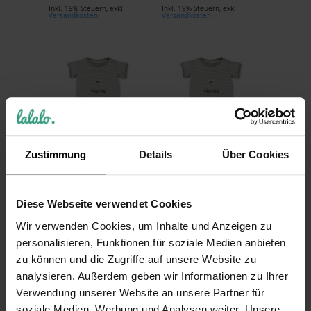
Inkl. 19% Steuern
,
exkl.
Inkl. 19% Steuern
,
exkl.
Versandkosten
Versandkosten
Zustimmung
Details
Über Cookies
Sterntaler GOTS
Sterntaler GOTS
Baby Body Esel
Baby Body Esel
Emmi grün, Gr. 56
Emmi grün, Gr. 62
Diese Webseite verwendet Cookies
27,99 €
27,99 €
Wir verwenden Cookies, um Inhalte und Anzeigen zu
Inkl. 19% Steuern
,
exkl.
Inkl. 19% Steuern
,
exkl.
personalisieren, Funktionen für soziale Medien anbieten
Versandkosten
Versandkosten
zu können und die Zugriffe auf unsere Website zu
analysieren. Außerdem geben wir Informationen zu Ihrer
Verwendung unserer Website an unsere Partner für
soziale Medien, Werbung und Analysen weiter. Unsere