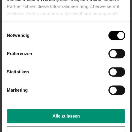
Partner führen diese Informationen möglicherweise mit
weiteren Daten zusammen, die Sie ihnen bereitgestellt
haben oder die sie im Rahmen Ihrer Nutzung der Dienste
gesammelt haben.
Einwilligungsauswahl
Notwendig
Sterntaler GOTS
Sterntaler GOTS
Baby Body Esel
Baby Body Esel
Emmi hellblau, Gr.
Emmi hellblau, Gr.
Präferenzen
56
68
27,99 €
27,99 €
Statistiken
Inkl. 19% Steuern
,
exkl.
Inkl. 19% Steuern
,
exkl.
Versandkosten
Versandkosten
Marketing
Alle zulassen