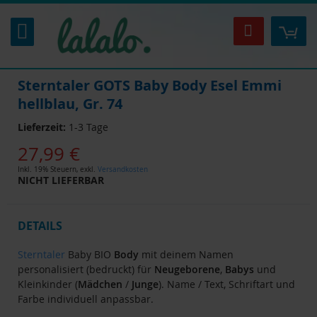
Zum
Inhalt
Mei
Suche
springen
Sterntaler GOTS Baby Body Esel Emmi
hellblau, Gr. 74
Lieferzeit:
1-3 Tage
27,99 €
Inkl. 19% Steuern
,
exkl.
Versandkosten
NICHT LIEFERBAR
DETAILS
Sterntaler
Baby BIO
Body
mit deinem Namen
personalisiert (bedruckt) für
Neugeborene
,
Babys
und
Kleinkinder (
Mädchen
/
Junge
). Name / Text, Schriftart und
Farbe individuell anpassbar.