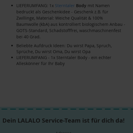
LIEFERUMFANG: 1x
Sterntaler
Body
mit Namen
bedruckt als Geschenkidee - Geschenk z.B. für
Zwillinge, Material: Weiche Qualität & 100%
Baumwolle (kbA) aus kontrolliert biologischem Anbau -
GOTS-Standard, Schadstofffrei, waschmaschinenfest
bei 40 Grad.
Beliebte Aufdruck Ideen: Du wirst Papa, Spruch,
Sprüche, Du wirst Oma, Du wirst Opa
LIEFERUMFANG - 1x Sterntaler Body - ein echter
Alleskönner für Ihr Baby
Dein LALALO Service-Team ist für dich da!