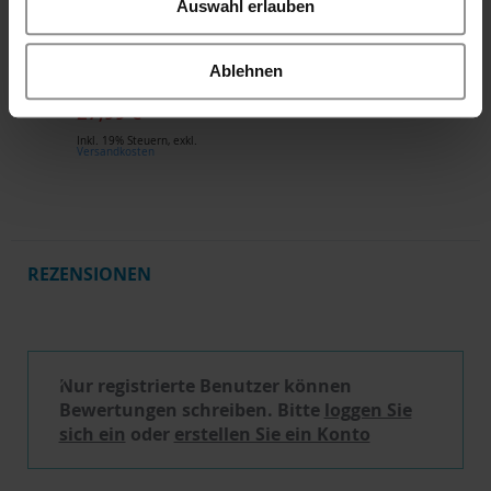
Auswahl erlauben
Sterntaler GOTS
Baby Body Esel
Ablehnen
Emmi braun, Gr. 56
27,99 €
Inkl. 19% Steuern
,
exkl.
Versandkosten
REZENSIONEN
Schreibe eine Bewertung
Nur registrierte Benutzer können
Bewertungen schreiben. Bitte
loggen Sie
sich ein
oder
erstellen Sie ein Konto