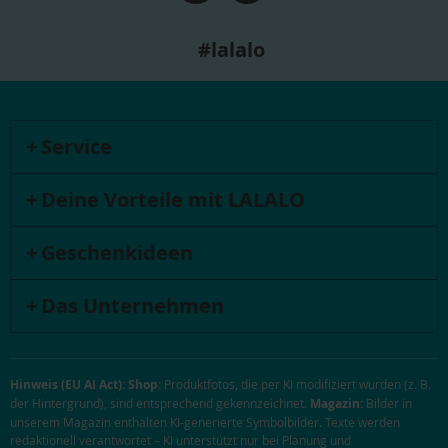
#lalalo
Service
Deine Vorteile mit LALALO
Geschenkideen
Das Unternehmen
Hinweis (EU AI Act):
Shop:
Produktfotos, die per KI modifiziert wurden (z. B.
der Hintergrund), sind entsprechend gekennzeichnet.
Magazin:
Bilder in
unserem Magazin enthalten KI-generierte Symbolbilder. Texte werden
redaktionell verantwortet – KI unterstützt nur bei Planung und