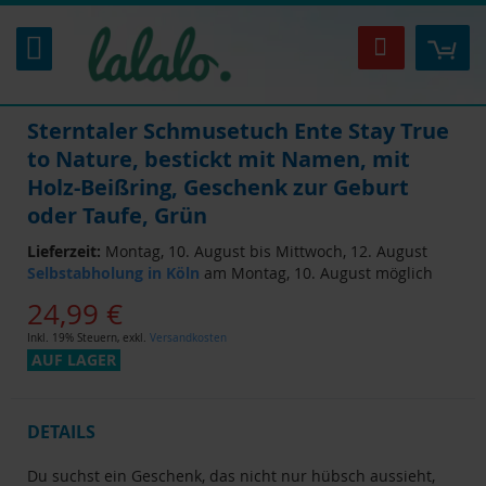
Zum
Inhalt
Mei
Suche
springen
Sterntaler Schmusetuch Ente Stay True
to Nature, bestickt mit Namen, mit
Holz-Beißring, Geschenk zur Geburt
oder Taufe, Grün
Lieferzeit:
Montag, 10. August bis Mittwoch, 12. August
Selbstabholung in Köln
am Montag, 10. August möglich
24,99 €
Inkl. 19% Steuern
,
exkl.
Versandkosten
AUF LAGER
DETAILS
Du suchst ein Geschenk, das nicht nur hübsch aussieht,