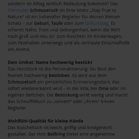
sondern im Alltag wirklich Bedeutung bekommt? Das
Sterntaler
Schmusetuch
im Ente-Motiv „Stay True to
Nature“ ist ein liebevoller Begleiter für deinen kleinen
Schatz – zur
Geburt
,
Taufe
oder zum
Geburtstag
. Es
schenkt Nähe, Trost und Geborgenheit, wenn die Welt
noch groß und neu ist: zum Kuscheln im Kinderwagen,
zum Festhalten unterwegs und als vertraute Einschlafhilfe
am Abend.
Dein Unikat: Name hochwertig bestickt
Das Herzstück ist die Personalisierung: Du lässt den
Namen hochwertig
besticken
. So wird aus dem
Schmusetuch
ein persönliches Erinnerungsstück, das
sofort wiedererkannt wird – in der Kita, bei
Oma
oder im
eigenen Bettchen. Die
Bestickung
wirkt wertig und macht
das Schnuffeltuch zu „seinem“ oder „ihrem“ treuen
Begleiter.
Wohlfühl-Qualität für kleine Hände
Das Kuscheltuch ist weich, griffig und kindgerecht
gestaltet. Der Holz-
Beißring
bietet eine angenehme