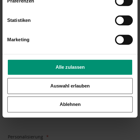
Präferenzen
der
Bildgalerie
springen
Statistiken
Marketing
Alle zulassen
Auswahl erlauben
Ablehnen
Zum
Personalisierung