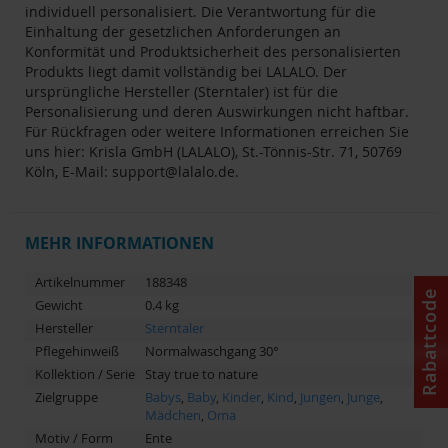
individuell personalisiert. Die Verantwortung für die
Einhaltung der gesetzlichen Anforderungen an
Konformität und Produktsicherheit des personalisierten
Produkts liegt damit vollständig bei LALALO. Der
ursprüngliche Hersteller (Sterntaler) ist für die
Personalisierung und deren Auswirkungen nicht haftbar.
Für Rückfragen oder weitere Informationen erreichen Sie
uns hier: Krisla GmbH (LALALO), St.-Tönnis-Str. 71, 50769
Köln, E-Mail:
support@lalalo.de
.
MEHR INFORMATIONEN
Artikelnummer
188348
Rabattcode
Gewicht
0.4 kg
Hersteller
Sterntaler
Pflegehinweiß
Normalwaschgang 30°
Kollektion / Serie
Stay true to nature
Zielgruppe
Babys
,
Baby
,
Kinder
,
Kind
,
Jungen
,
Junge
,
Mädchen
,
Oma
Motiv / Form
Ente