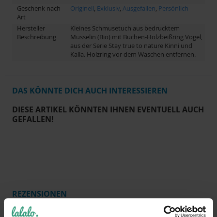
Geschenk nach
Originell
,
Exklusiv
,
Ausgefallen
,
Persönlich
Art
Hersteller
Kleines Schmusetuch aus bedrucktem
Beschreibung
Musselin (Bio) mit Buchen-Holzbeißring Vogel,
aus der Serie Stay true to nature Kinni und
Kalla. Holzring vor dem Waschen entfernen.
DAS KÖNNTE DICH AUCH INTERESSIEREN
DIESE ARTIKEL KÖNNTEN IHNEN EVENTUELL AUCH
GEFALLEN!
REZENSIONEN
Schreibe eine Bewertung