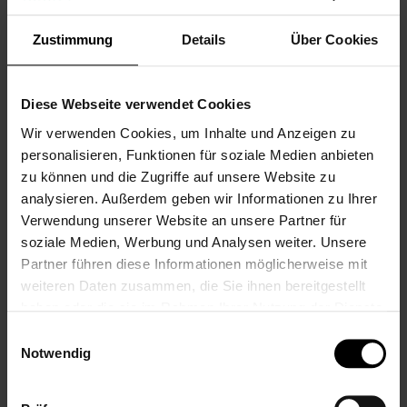
Zustimmung
Details
Über Cookies
Nur registrierte Benutzer können
Bewertungen schreiben. Bitte
loggen Sie
sich ein
oder
erstellen Sie ein Konto
Diese Webseite verwendet Cookies
Wir verwenden Cookies, um Inhalte und Anzeigen zu
personalisieren, Funktionen für soziale Medien anbieten
zu können und die Zugriffe auf unsere Website zu
KUNDEN, DIE DIESEN ARTIKEL GEKAUFT HABEN,
analysieren. Außerdem geben wir Informationen zu Ihrer
KAUFTEN AUCH
Verwendung unserer Website an unsere Partner für
VERWANDTE PRODUKTE
soziale Medien, Werbung und Analysen weiter. Unsere
Partner führen diese Informationen möglicherweise mit
weiteren Daten zusammen, die Sie ihnen bereitgestellt
haben oder die sie im Rahmen Ihrer Nutzung der Dienste
gesammelt haben.
Einwilligungsauswahl
Notwendig
Zum
Ende