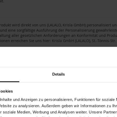
lt.
rodukt wird direkt von uns (LALALO, Krisla GmbH) personalisiert u
 und eine sorgfältige Ausführung der Personalisierung gewährleis
altung aller gesetzlichen Anforderungen an Konformität und Produ
ionen erreichen Sie uns hier: Krisla GmbH (LALALO), St.-Tönnis-Str.
nummer
188849
0.4 kg
r
LALALO
Details
nweiß
Spülmaschinenfest
n / Serie
Ringtraum
Cookies
pe
Männer
,
Mann
,
Frauen
,
Frau
,
Freundin
,
Paare
,
Paar
,
Freunde
,
Elt
nhalte und Anzeigen zu personalisieren, Funktionen für soziale
Form
Text
Website zu analysieren. Außerdem geben wir Informationen zu I
r soziale Medien, Werbung und Analysen weiter. Unsere Partner
isierung
Gravur