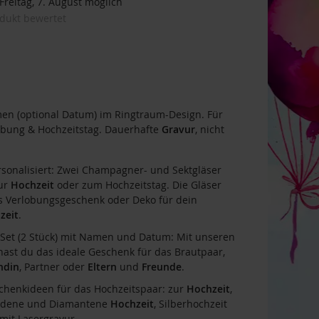
reitag, 7. August möglich
odukt bewertet
n (optional Datum) im Ringtraum-Design. Für
obung & Hochzeitstag. Dauerhafte
Gravur
, nicht
sonalisiert: Zwei Champagner- und Sektgläser
zur
Hochzeit
oder zum Hochzeitstag. Die Gläser
ls Verlobungsgeschenk oder Deko für dein
zeit
.
Set (2 Stück) mit Namen und Datum: Mit unseren
hast du das ideale Geschenk für das Brautpaar,
ndin
, Partner oder
Eltern
und
Freunde
.
chenkideen für das Hochzeitspaar: zur
Hochzeit
,
Goldene und Diamantene
Hochzeit
, Silberhochzeit
mit Lasergravur.