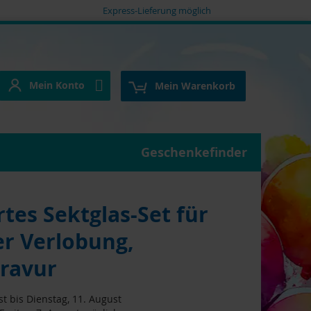
Express-Lieferung möglich
Mein Konto
e
Mein Konto
Mein Warenkorb
Geschenkefinder
rtes Sektglas-Set für
er Verlobung,
ravur
t bis Dienstag, 11. August