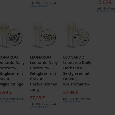
15,95 €
Inkl. 19% Steuern
,
exkl.
Versandkosten
Inkl. 19% Steu
Versandkosten
EONARDO
LEONARDO
LEONARDO
eonardo Daily
Leonardo Daily
Leonardo Daily
ochzeits-
Hochzeits-
Hochzeits-
ektgläser mit
Sektgläser mit
Sektgläser mit
ravur,
Gravur,
Gravur,
wigkeitsringe
Herzverschmel
Kreisromantik
zung
7,99 €
27,99 €
27,99 €
kl. 19% Steuern
,
exkl.
Inkl. 19% Steuern
,
exkl.
rsandkosten
Versandkosten
Inkl. 19% Steuern
,
exkl.
Versandkosten