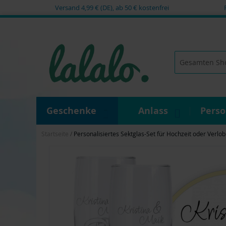
Versand 4,99 € (DE), ab 50 € kostenfrei
Zum
Inhalt
springen
Suche
Geschenke
Anlass
Pers
Startseite
Personalisiertes Sektglas-Set für Hochzeit oder Verl
Zum
Ende
der
Bildgalerie
springen