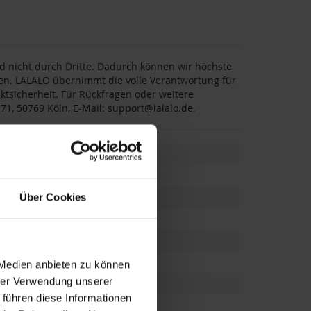
nd nicht durch Dritte. Dadurch können wir höchste
ten. LALALO übernimmt die volle Verantwortung für
ktsicherheit. Für Rückfragen oder weitere
 71, 50769 Köln, E-Mail: support@lalalo.de.
Über Cookies
ern
,
Ehefrau
,
Ehemann
 Medien anbieten zu können
hrer Verwendung unserer
 führen diese Informationen