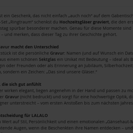
t ein Geschenk, das nicht einfach „auch noch“ auf dem Gabentisch
-Set „Ringtraum“ schenkst du
Hochzeitsgläser graviert
, die den e
stag spürbar besonderer machen. Genau für diese Momente sind 
– und merken, dass dieser Tag zu ihrer Geschichte gehört.
ravur
macht den Unterschied
stück ist die persönliche
Gravur
: Namen (und auf Wunsch ein Datu
 aus einem schönen
Sektglas
ein Unikat mit Bedeutung – ideal als 
in oder Freunden oder als Erinnerung an Jubiläum, Silberhochzei
, sondern ein Zeichen: „Das sind unsere Gläser.“
, die sich gut anfühlt
er wirken elegant, liegen angenehm in der Hand und passen zu mo
per
Gravur
(nicht bedruckt) und sorgt für eine hochwertige Optik, d
er unterstreicht – vom ersten Anstoßen bis zum nächsten Jahres
ntscheidung für LALALO
Wert auf Stil, Persönlichkeit und einen emotionalen „Gänsehaut-Mo
htende Augen, wenn die Beschenkten ihre Namen entdecken – und