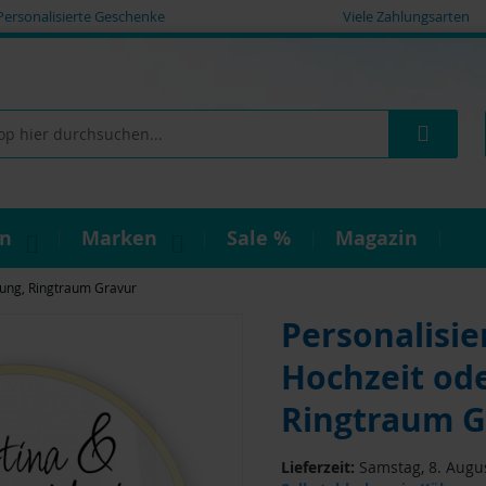
Personalisierte Geschenke
Viele Zahlungsarten
Such
on
Marken
Sale %
Magazin
obung, Ringtraum Gravur
Personalisie
Hochzeit od
Ringtraum G
Lieferzeit:
Samstag, 8. Augus