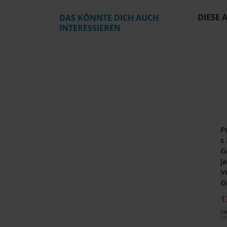
DIESE 
DAS KÖNNTE DICH AUCH
INTERESSIEREN
P
s 
G
J
V
G
1
In
Ve