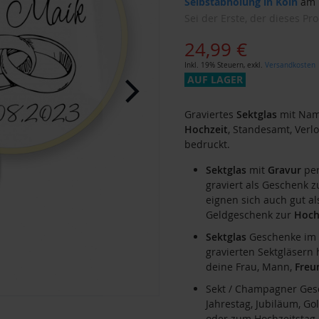
Selbstabholung in Köln
am F
Sei der Erste, der dieses Pr
24,99 €
Inkl. 19% Steuern
,
exkl.
Versandkosten
AUF LAGER
Graviertes
Sektglas
mit Name
Hochzeit
, Standesamt, Verl
bedruckt.
Sektglas
mit
Gravur
per
graviert als Geschenk 
eignen sich auch gut a
Geldgeschenk zur
Hoch
Sektglas
Geschenke im 
gravierten Sektgläsern 
deine Frau, Mann,
Freu
Sekt / Champagner Ges
Jahrestag, Jubiläum, 
oder zum Hochzeitstag 