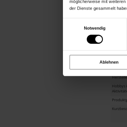
möglicherweise mit weiteren
Muster
der Dienste gesammelt habe
Anlass
Einwilligungsauswahl
Material
Notwendig
Primärfa
Größe
Hinweis
Ablehnen
Herstelle
Artikel
Herstell
Hobbys 
Aktivität
Produkt
Kurzbes