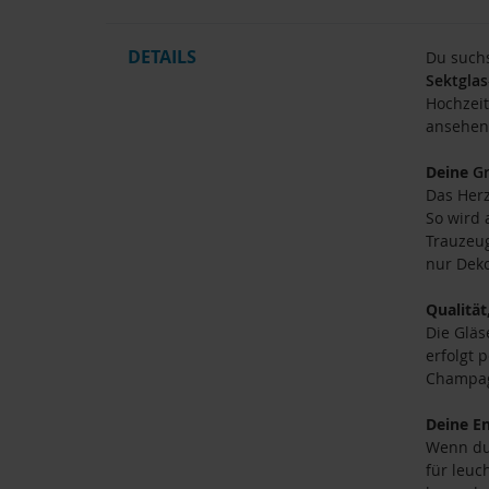
DETAILS
Du suchs
Sektglas
Hochzeit
ansehen 
Deine
G
Das Herz
So wird
Trauzeug
nur Deko
Qualität
Die Gläs
erfolgt 
Champagn
Deine E
Wenn du 
für leuc