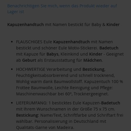
Bildgalerie
Zum
Benachrichtigen Sie mich, wenn das Produkt wieder auf
springen
Anfang
Lager ist
der
Bildgalerie
Kapuzenhandtuch
mit Namen bestickt für Baby &
Kinder
springen
FLAUSCHIGES Eule
Kapuzenhandtuch
mit Namen
bestickt und schöner Eule Motiv-Stickerei.
Badetuch
mit Kapuze für
Babys
, Kleinkind und
Kinder
- Geeignet
ab
Geburt
als Erstausstattung für
Mädchen
.
HOCHWERTIGE Verarbeitung und
Bestickung
,
Feuchtigkeitsabsorbierend und schnell trocknend,
Wohlig warm dank Baumwollstoff. Kapuzentuch 100 %
Frottee Baumwolle, Leichte Reinigung und Pflege:
Maschinenwaschbar bei 60°, Trocknergeeignet.
LIEFERUMFANG: 1 besticktes Eule Kapuzen-
Badetuch
mit Ihrem Wunschnamen in der Größe 75 x 75 cm.
Bestickung
: Name/Text, Schriftfarbe und Schriftart frei
wählbar. Personalisierung in Deutschland mit
Qualitäts-Garne von Madeira.