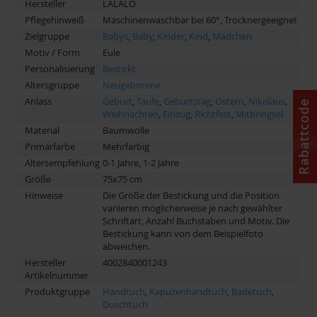
Hersteller
LALALO
Pflegehinweiß
Maschinenwaschbar bei 60°, Trocknergeeignet
Zielgruppe
Babys
,
Baby
,
Kinder
,
Kind
,
Mädchen
Motiv / Form
Eule
Personalisierung
Bestickt
Altersgruppe
Neugeborene
Anlass
Geburt
,
Taufe
,
Geburtstag
,
Ostern
,
Nikolaus
,
Rabattcode
Weihnachten
,
Einzug
,
Richtfest
,
Mitbringsel
Material
Baumwolle
Primärfarbe
Mehrfarbig
Altersempfehlung
0-1 Jahre, 1-2 Jahre
Größe
75x75 cm
Hinweise
Die Größe der Bestickung und die Position
variieren möglicherweise je nach gewählter
Schriftart, Anzahl Buchstaben und Motiv. Die
Bestickung kann von dem Beispielfoto
abweichen.
Hersteller
4002840001243
Artikelnummer
Produktgruppe
Handtuch
,
Kapuzenhandtuch
,
Badetuch
,
Duschtuch