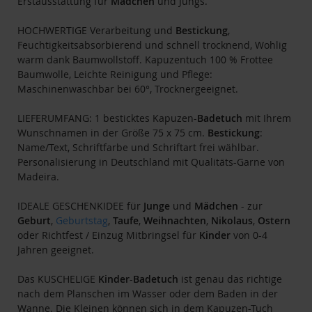
Erstausstattung für
Mädchen
und Jungs.
HOCHWERTIGE Verarbeitung und
Bestickung
,
Feuchtigkeitsabsorbierend und schnell trocknend, Wohlig
warm dank Baumwollstoff. Kapuzentuch 100 % Frottee
Baumwolle, Leichte Reinigung und Pflege:
Maschinenwaschbar bei 60°, Trocknergeeignet.
LIEFERUMFANG: 1 besticktes Kapuzen-
Badetuch
mit Ihrem
Wunschnamen in der Größe 75 x 75 cm.
Bestickung
:
Name/Text, Schriftfarbe und Schriftart frei wählbar.
Personalisierung in Deutschland mit Qualitäts-Garne von
Madeira.
IDEALE GESCHENKIDEE für
Junge
und
Mädchen
- zur
Geburt
,
Geburtstag
,
Taufe
,
Weihnachten
,
Nikolaus
,
Ostern
oder Richtfest / Einzug Mitbringsel für
Kinder
von 0-4
Jahren geeignet.
Das KUSCHELIGE
Kinder
-
Badetuch
ist genau das richtige
nach dem Planschen im Wasser oder dem Baden in der
Wanne. Die Kleinen können sich in dem Kapuzen-Tuch