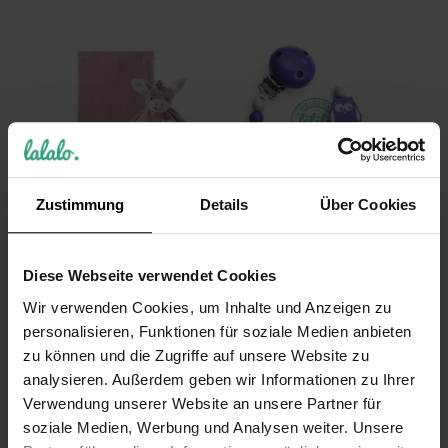
Sterntaler Emmi
Schnullerkette
Zustimmung
Details
Über Cookies
Girl Esel Baby
Eule, Lila
Geschenkset, mit
17,99 €
Namen bestickt,
Diese Webseite verwendet Cookies
Inkl. 19% Steuern
,
exkl.
Babygeschenk zur
Versandkosten
Geburt oder Taufe,
Wir verwenden Cookies, um Inhalte und Anzeigen zu
Schmusetuch +
personalisieren, Funktionen für soziale Medien anbieten
Kinderhandtuch
zu können und die Zugriffe auf unsere Website zu
32,99 €
analysieren. Außerdem geben wir Informationen zu Ihrer
Verwendung unserer Website an unsere Partner für
Inkl. 19% Steuern
,
exkl.
Versandkosten
soziale Medien, Werbung und Analysen weiter. Unsere