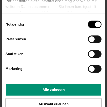
Partner führen diese Informationen möglicherweise mit
weiteren Daten zusammen, die Sie ihnen bereitgestellt
haben oder die sie im Rahmen Ihrer Nutzung der Dienste
gesammelt haben.
Einwilligungsauswahl
Notwendig
Schnullerkette
Schnullerkette mit
Präferenzen
Schmetterling
Namen: Handmade
Häkelperle
Kleine Schwester
Mädchen,
Stern Lila/Flieder
Statistiken
Lila/Flieder
Schnullerhalter,
Mädchen Geschenk
17,99 €
zur Geburt
Marketing
Inkl. 19% Steuern
,
exkl.
Versandkosten
17,99 €
Inkl. 19% Steuern
,
exkl.
Versandkosten
Alle zulassen
Auswahl erlauben