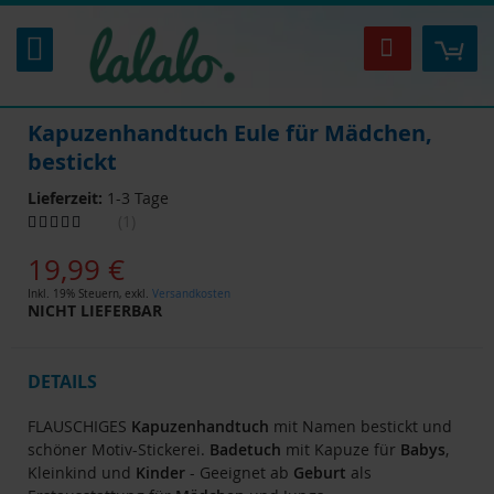
Zum
Inhalt
Mei
Suche
springen
Kapuzenhandtuch Eule für Mädchen,
bestickt
Lieferzeit:
1-3 Tage
Bewertung:
1
100
100
% of
19,99 €
Inkl. 19% Steuern
,
exkl.
Versandkosten
NICHT LIEFERBAR
DETAILS
FLAUSCHIGES
Kapuzenhandtuch
mit Namen bestickt und
schöner Motiv-Stickerei.
Badetuch
mit Kapuze für
Babys
,
Kleinkind und
Kinder
- Geeignet ab
Geburt
als