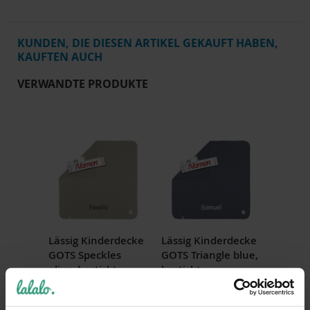
KUNDEN, DIE DIESEN ARTIKEL GEKAUFT HABEN,
KAUFTEN AUCH
VERWANDTE PRODUKTE
Lässig Kinderdecke
Lässig Kinderdecke
GOTS Speckles
GOTS Triangle blue,
olive, bestickt
bestickt
39,95 €
39,95 €
Inkl. 19% Steuern
,
exkl.
Inkl. 19% Steuern
,
exkl.