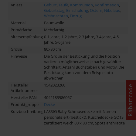
Anlass
Geburt
,
Taufe
,
Kommunion
,
Konfirmation
,
Geburtstag
,
Einschulung
,
Ostern
,
Nikolaus
,
Weihnachten
,
Einzug
Material
Baumwolle
Primärfarbe
Mehrfarbig
Altersempfehlung
0-1 Jahre, 1-2 Jahre, 2-3 Jahre, 3-4 Jahre, 4-5
Jahre, 5-6 Jahre
Größe
80x80 cm
Hinweise
Die Größe der Bestickung und die Position
variieren möglicherweise je nach gewählter
Schriftart, Anzahl Buchstaben und Motiv. Die
Bestickung kann von dem Beispielfoto
abweichen.
Hersteller
1542023260
Rabattcode
Artikelnummer
Hersteller EAN
4042183986067
Produktgruppe
Decke
Kurzbeschreibung
LÄSSIG Baby Schmusedecke mit Namen
personalisiert (bestickt), Kuscheldecke GOTS
zertifiziert weich 80 x 80 cm, Spots anthracite