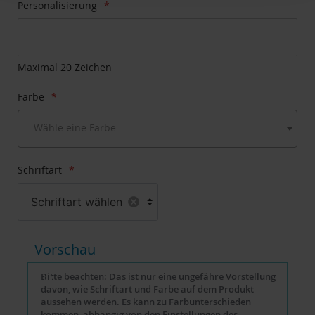
Zum
Personalisierung
Anfang
der
Bildgalerie
springen
Maximal 20 Zeichen
Farbe
Wähle eine Farbe
Schriftart
Schriftart wählen
Vorschau
Bitte beachten: Das ist nur eine ungefähre Vorstellung
davon, wie Schriftart und Farbe auf dem Produkt
aussehen werden. Es kann zu Farbunterschieden
kommen, abhängig von den Einstellungen des