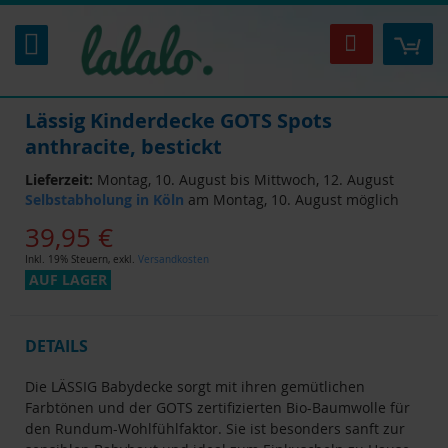
Zum
Inhalt
Mei
Suche
springen
Lässig Kinderdecke GOTS Spots
anthracite, bestickt
Lieferzeit:
Montag, 10. August bis Mittwoch, 12. August
Selbstabholung in Köln
am Montag, 10. August möglich
39,95 €
Inkl. 19% Steuern
,
exkl.
Versandkosten
AUF LAGER
DETAILS
Die LÄSSIG Babydecke sorgt mit ihren gemütlichen
Farbtönen und der GOTS zertifizierten Bio-Baumwolle für
den Rundum-Wohlfühlfaktor. Sie ist besonders sanft zur