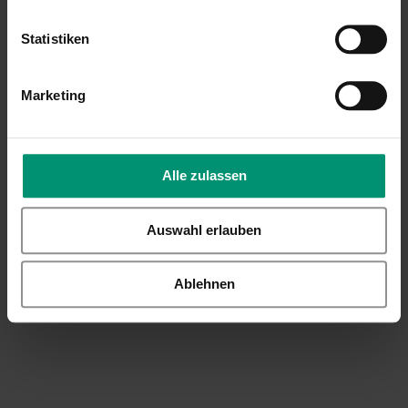
Ende
der
Statistiken
Bildgalerie
springen
Marketing
Alle zulassen
Auswahl erlauben
Ablehnen