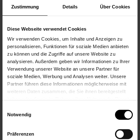
Versandkosten
Versandkosten
Zustimmung
Details
Über Cookies
Diese Webseite verwendet Cookies
Wir verwenden Cookies, um Inhalte und Anzeigen zu
personalisieren, Funktionen für soziale Medien anbieten
zu können und die Zugriffe auf unsere Website zu
Lässig Kinderdecke
analysieren. Außerdem geben wir Informationen zu Ihrer
GOTS Striped
Verwendung unserer Website an unsere Partner für
grey/anthracite,
soziale Medien, Werbung und Analysen weiter. Unsere
bestickt
Partner führen diese Informationen möglicherweise mit
39,95 €
weiteren Daten zusammen, die Sie ihnen bereitgestellt
haben oder die sie im Rahmen Ihrer Nutzung der Dienste
Inkl. 19% Steuern
,
exkl.
Versandkosten
gesammelt haben.
Einwilligungsauswahl
Notwendig
Präferenzen
Zum