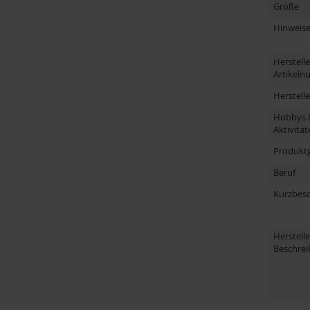
Größe
Hinweis
Herstelle
Artikel
Herstell
Hobbys 
Aktivität
Produkt
Beruf
Kurzbes
Herstelle
Beschre