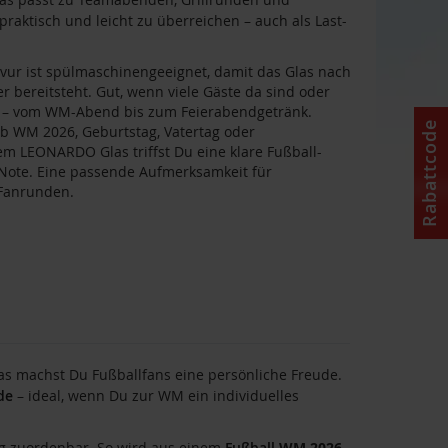
 praktisch und leicht zu überreichen – auch als Last-
vur ist spülmaschinengeeignet, damit das Glas nach
r bereitsteht. Gut, wenn viele Gäste da sind oder
t – vom WM-Abend bis zum Feierabendgetränk.
Rabattcode
WM 2026, Geburtstag, Vatertag oder
em LEONARDO Glas triffst Du eine klare Fußball-
 Note. Eine passende Aufmerksamkeit für
Fanrunden.
s machst Du Fußballfans eine persönliche Freude.
de
– ideal, wenn Du zur WM ein individuelles
ig zuordenbar. So wird aus einem
Fußball
WM 2026