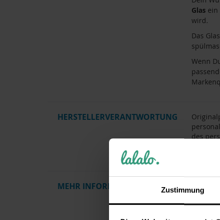
Glas
ein 
wird.
Das Gla
spülmasc
Wenn Du 
passende
Markenq
HERSTELLERVERANTWORTUNG
Original
personal
des pers
Personal
Krisla G
MEHR INFORMATIONEN
Artikel
Zustimmung
Gewicht
Herstelle