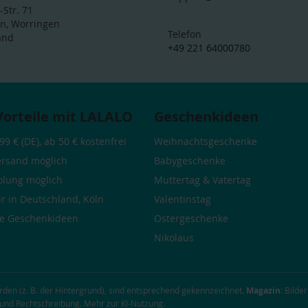
-Str. 71
ln, Worringen
Telefon
and
+49 221 64000780
Vorteile mit LALALO
Geschenkideen
99 € (DE), ab 50 € kostenfrei
Weihnachtsgeschenke
ersand möglich
Babygeschenke
olung möglich
Muttertag
&
Vatertag
r in Deutschland, Köln
Valentinstag
he
Geschenkideen
Ostergeschenke
Nikolaus
urden (z. B. der Hintergrund), sind entsprechend gekennzeichnet.
Magazin:
Bilder
g und Rechtschreibung.
Mehr zur KI-Nutzung
.