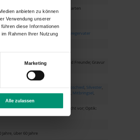
orsichtig einräumen, um Kontakt mit harten
 Medien anbieten zu können
l auf der Gravur verwenden.
hrer Verwendung unserer
 führen diese Informationen
ef
,
Ehemann
,
Mama
,
Papa
,
Vater
,
Schwiegervater
ie im Rahmen Ihrer Nutzung
WM 2026; geeignet für Trainer, Papa und Freunde; Gravur
Marketing
rtag
,
Vatertag
,
Hochzeit
,
Junggesellenabschied
,
Silvester
,
esserung
,
Ruhestand
,
Einzug
,
Richtfest
,
Mitbringsel
,
Alle zulassen
nsgravur. Materialangaben liegen nicht vor; Optik:
0 Jahre, über 60 Jahre