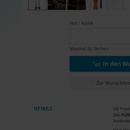
Zum
Anfang
Text / Name
der
Bildgalerie
springen
Maximal 20 Zeichen
In den W
Zur Wunschlist
DETAILS
Ob Publi
Das
Fußb
Andenken
Dein Wu