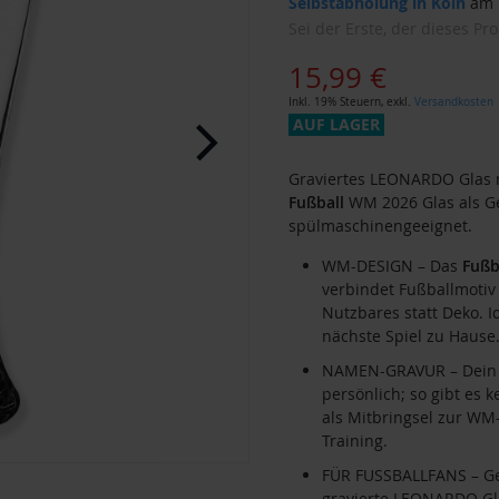
Selbstabholung in Köln
am F
Sei der Erste, der dieses Pr
15,99 €
Inkl. 19% Steuern
,
exkl.
Versandkosten
AUF LAGER
Graviertes LEONARDO Glas m
Fußball
WM 2026 Glas als G
spülmaschinengeeignet.
WM-DESIGN – Das
Fußb
verbindet Fußballmotiv 
Nutzbares statt Deko. I
nächste Spiel zu Hause
NAMEN-GRAVUR – Dein 
persönlich; so gibt es
als Mitbringsel zur WM-
Training.
FÜR FUSSBALLFANS – G
gravierte LEONARDO Gl