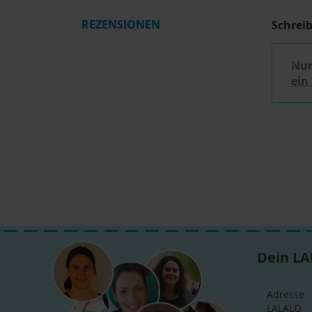
REZENSIONEN
Schrei
Nur
ein
Dein LA
Adresse
LALALO