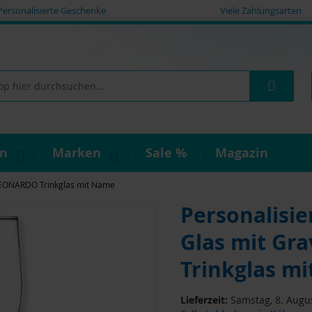
Personalisierte Geschenke
Viele Zahlungsarten
Such
on
Marken
Sale %
Magazin
 LEONARDO Trinkglas mit Name
Personalisie
Glas mit Gr
Trinkglas m
Lieferzeit:
Samstag, 8. Augus