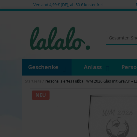
Versand 4,99 € (DE), ab 50 € kostenfrei
Zum
Inhalt
springen
Suche
Geschenke
Anlass
Pers
Startseite
Personalisiertes Fußball WM 2026 Glas mit Gravur –
Zum
NEU
Ende
der
Bildgalerie
springen