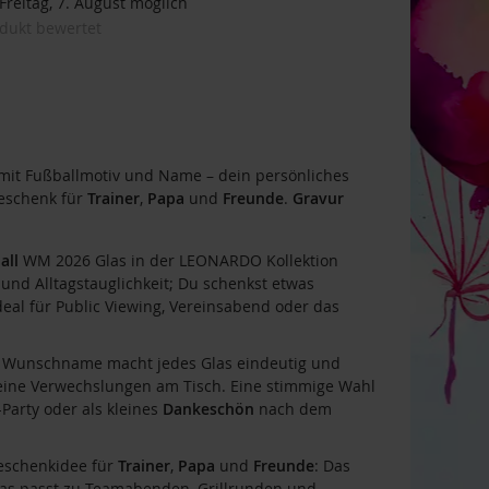
reitag, 7. August möglich
odukt bewertet
it Fußballmotiv und Name – dein persönliches
eschenk für
Trainer
,
Papa
und
Freunde
.
Gravur
all
WM 2026 Glas in der LEONARDO Kollektion
und Alltagstauglichkeit; Du schenkst etwas
deal für Public Viewing, Vereinsabend oder das
.
Wunschname macht jedes Glas eindeutig und
 keine Verwechslungen am Tisch. Eine stimmige Wahl
Party oder als kleines
Dankeschön
nach dem
eschenkidee für
Trainer
,
Papa
und
Freunde
: Das
as passt zu Teamabenden, Grillrunden und