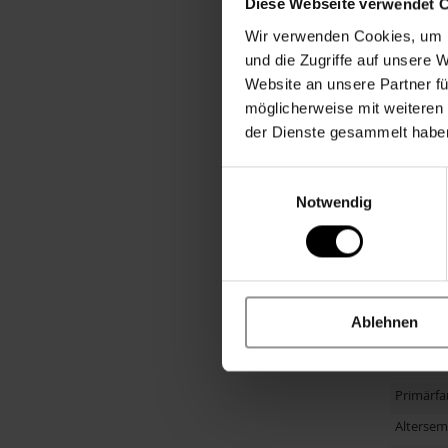
Diese Webseite verwendet 
Pflegehi
Wir verwenden Cookies, um I
und die Zugriffe auf unsere 
Kollektio
Website an unsere Partner fü
Zielgrup
möglicherweise mit weiteren
der Dienste gesammelt habe
Motiv / 
Personal
Einwilligungsauswahl
Besonde
Notwendig
Merkmal
Altersgr
Anlass
Ablehnen
Material
Primärfa
Altersem