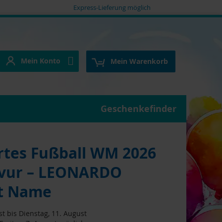
Express-Lieferung möglich
Mein Konto
e
Mein Konto
Mein Warenkorb
Geschenkefinder
rtes Fußball WM 2026
avur – LEONARDO
it Name
t bis Dienstag, 11. August