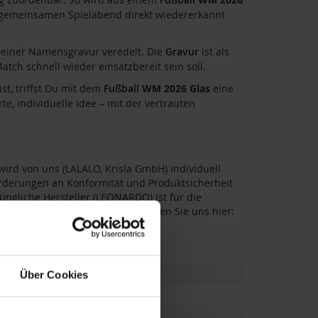
gemeinsamen Spielabend direkt wiedererkannt
einer Namensgravur veredelt. Die
Gravur
ist als
ch schnell wieder einsatzbereit sein soll.
st, triffst Du mit dem
Fußball
WM 2026 Glas
eine
e, individuelle Idee – mit der vertrauten
rd von uns (LALALO, Krisla GmbH) individuell
forderungen an Konformität und Produktsicherheit
üngliche Hersteller (LEONARDO) ist für die
er weitere Informationen erreichen Sie uns hier:
.de.
Über Cookies