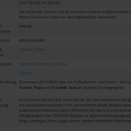
23 x 7,6 x7,6 cm, 500 ml
e
Die Größe der Gravur und die Position variieren möglicherweise 
Motiv. Die Gravur kann von dem Beispielfoto abweichen.
r
049448
nummer
er EAN
4002541494481
&
Fußball
,
Grillen
en
gruppe
Bierglas
,
Weinglas
,
Trinkglas
Trainer
chreibung
Graviertes LEONARDO Glas mit Fußballmotiv und Name – dein p
Trainer
,
Papa
und
Freunde
.
Gravur
spülmaschinengeeignet.
r
So schmeckt Ihr Getränk umso besser: Mit dem exklusiven Biergl
ibung
Mit seiner harmonischen Form unterstreicht dieses Bierglas ein
italienischen Ambiente steht LEONARDO für Genuss und verbreite
alltagstauglich: Das TAVERNA Bierglas ist spülmaschinengeeignet!
lange überlegen Nicht lange warten, einfach bestellen! Profitiere