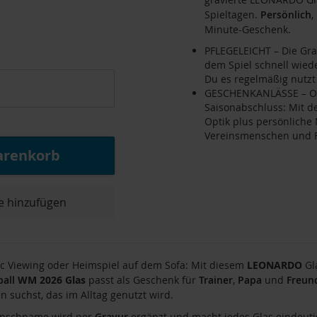
Spieltagen.
Persönlich
,
Minute-Geschenk.
PFLEGELEICHT – Die Gra
dem Spiel schnell wiede
Du es regelmäßig nutz
GESCHENKANLÄSSE – Ob 
Saisonabschluss: Mit d
Optik plus persönliche
Vereinsmenschen und 
arenkorb
e hinzufügen
c Viewing oder Heimspiel auf dem Sofa: Mit diesem
LEONARDO
Gla
all
WM 2026 Glas
passt als Geschenk für
Trainer
,
Papa
und
Freun
 suchst, das im Alltag genutzt wird.
nschname wird per
Gravur
ergänzt und macht jedes Glas eindeut