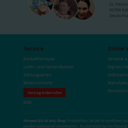
St.-Tönnis
50769 Kö
Deutschl
Service
Deine 
Kontaktformular
Versand 4,
Liefer- und Versandkosten
Express-V
Zahlungsarten
Selbstabh
Widerrufsrecht
Manufaktu
Persönlic
Vertrag widerrufen
AGB
Hinweis (EU AI Act):
Shop:
Produktfotos, die per KI modifiziert w
werden redaktionell verantwortet – KI unterstützt nur bei Planun