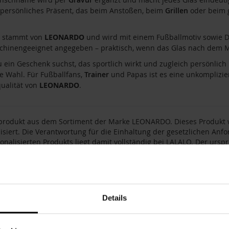
persönliches Präsent, das beim Anstoßen, beim
Grillen
oder beim 
s stammt von
LEONARDO
und wird mit einem Fußballmotiv sowie D
hinengeeignet angegeben – praktisch, wenn das Glas nach dem Mat
ein Geschenk suchst, das sportlich wirkt und zugleich persönlich i
 Wahl. Für Fußballfans,
Trainer
und Papas ist es eine unkompliziert
ualität von
LEONARDO
.
produkt aus dem Sortiment der Marke LEONARDO. Dieses Produkt wi
isiert. Die Verantwortung für die Einhaltung der gesetzlichen An
onalisierten Produkts liegt damit vollständig bei LALALO. Der urspr
isierung und deren Auswirkungen nicht haftbar. Für Rückfragen od
mbH (LALALO), St.-Tönnis-Str. 71, 50769 Köln, E-Mail: support@lalalo
nummer
189560
Details
0.21 kg
r
LEONARDO