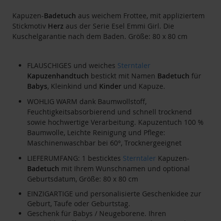
Kapuzen-
Badetuch
aus weichem Frottee, mit appliziertem
Stickmotiv
Herz
aus der Serie Esel Emmi Girl. Die
Kuschelgarantie nach dem Baden. Größe: 80 x 80 cm
FLAUSCHIGES und weiches
Sterntaler
Kapuzenhandtuch
bestickt mit Namen
Badetuch
für
Babys
, Kleinkind und
Kinder
und Kapuze.
WOHLIG WARM dank Baumwollstoff,
Feuchtigkeitsabsorbierend und schnell trocknend
sowie hochwertige Verarbeitung. Kapuzentuch 100 %
Baumwolle, Leichte Reinigung und Pflege:
Maschinenwaschbar bei 60°, Trocknergeeignet
LIEFERUMFANG: 1 besticktes
Sterntaler
Kapuzen-
Badetuch
mit Ihrem Wunschnamen und optional
Geburtsdatum, Größe: 80 x 80 cm
EINZIGARTIGE und personalisierte Geschenkidee zur
Geburt, Taufe oder Geburtstag.
Geschenk für Babys / Neugeborene. Ihren