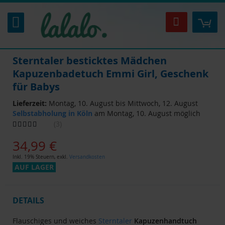
Zum
Inhalt
Mei
Suche
springen
Sterntaler besticktes Mädchen
Kapuzenbadetuch Emmi Girl, Geschenk
für Babys
Lieferzeit:
Montag, 10. August bis Mittwoch, 12. August
Selbstabholung in Köln
am Montag, 10. August möglich
Bewertung:
3
87
100
% of
34,99 €
Inkl. 19% Steuern
,
exkl.
Versandkosten
AUF LAGER
DETAILS
Flauschiges und weiches
Sterntaler
Kapuzenhandtuch