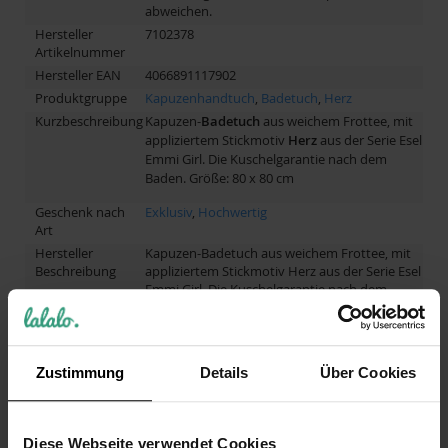
abweichen.
Hersteller
7102378
Artikelnummer
Hersteller EAN
4066891117902
Produktgruppe
Kapuzenhandtuch
,
Badetuch
,
Herz
Kurzbeschreibung
Kapuzen-
Badetuch
aus weichem Frottee, mit
appliziertem Stickmotiv
Herz
aus der Serie Esel
Emmi Girl. Die Kuschelgarantie nach dem
Baden. Größe: 80 x 80 cm
Geschenk nach
Exklusiv
,
Hochwertig
Art
Hersteller
Kapuzen-Badetuch aus weichem Frottee, mit
Beschreibung
appliziertem Stickmotiv Herz aus der Serie Esel
Emmi Girl. Die Kuschelgarantie nach dem
Baden. Größe: 80 x 80 cm waschbar
Zustimmung
Details
Über Cookies
BEWERTUNGEN
3
Schreibe eine Bewertung
Diese Webseite verwendet Cookies