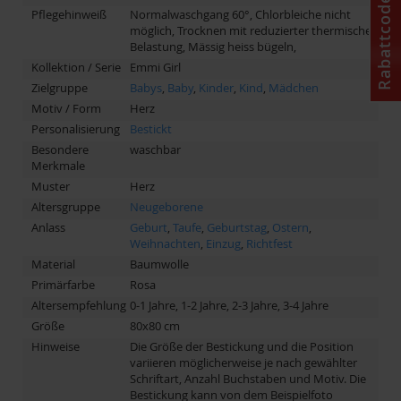
Rabattcode
Pflegehinweiß
Normalwaschgang 60°, Chlorbleiche nicht
möglich, Trocknen mit reduzierter thermischer
Belastung, Mässig heiss bügeln,
Kollektion / Serie
Emmi Girl
Zielgruppe
Babys
,
Baby
,
Kinder
,
Kind
,
Mädchen
Motiv / Form
Herz
Personalisierung
Bestickt
Besondere
waschbar
Merkmale
Muster
Herz
Altersgruppe
Neugeborene
Anlass
Geburt
,
Taufe
,
Geburtstag
,
Ostern
,
Weihnachten
,
Einzug
,
Richtfest
Material
Baumwolle
Primärfarbe
Rosa
Altersempfehlung
0-1 Jahre, 1-2 Jahre, 2-3 Jahre, 3-4 Jahre
Größe
80x80 cm
Hinweise
Die Größe der Bestickung und die Position
variieren möglicherweise je nach gewählter
Schriftart, Anzahl Buchstaben und Motiv. Die
Bestickung kann von dem Beispielfoto