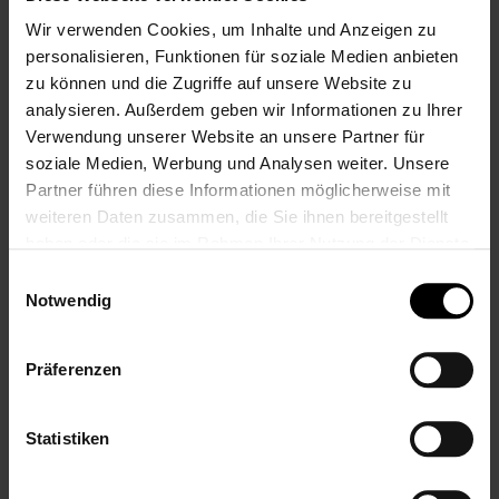
Wir verwenden Cookies, um Inhalte und Anzeigen zu
Nur registrierte Benutzer können
personalisieren, Funktionen für soziale Medien anbieten
Bewertungen schreiben. Bitte
loggen Sie
zu können und die Zugriffe auf unsere Website zu
sich ein
oder
erstellen Sie ein Konto
analysieren. Außerdem geben wir Informationen zu Ihrer
Verwendung unserer Website an unsere Partner für
soziale Medien, Werbung und Analysen weiter. Unsere
Partner führen diese Informationen möglicherweise mit
Zum
weiteren Daten zusammen, die Sie ihnen bereitgestellt
Ende
haben oder die sie im Rahmen Ihrer Nutzung der Dienste
der
gesammelt haben.
Einwilligungsauswahl
Bildgalerie
Zum
Personalisierung
Notwendig
springen
Anfang
der
Bildgalerie
Präferenzen
springen
Maximal 20 Zeichen
Farbe
Statistiken
Wähle eine Farbe