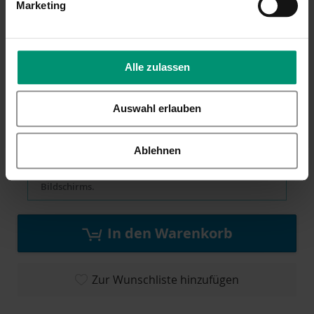
Marketing
Schriftart
Schriftart wählen
Alle zulassen
Vorschau
Auswahl erlauben
Bitte beachten: Das ist nur eine ungefähre Vorstellung
davon, wie Schriftart und Farbe auf dem Produkt
Ablehnen
aussehen werden. Es kann zu Farbunterschieden
kommen, abhängig von den Einstellungen des
Bildschirms.
In den Warenkorb
Zur Wunschliste hinzufügen