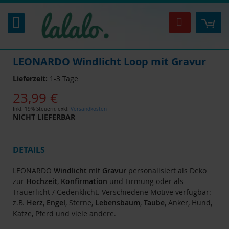
Zum
Inhalt
Mei
Suche
springen
LEONARDO Windlicht Loop mit Gravur
Lieferzeit:
1-3 Tage
23,99 €
Inkl. 19% Steuern
,
exkl.
Versandkosten
NICHT LIEFERBAR
DETAILS
LEONARDO
Windlicht
mit
Gravur
personalisiert als Deko
zur
Hochzeit
,
Konfirmation
und Firmung oder als
Trauerlicht / Gedenklicht. Verschiedene Motive verfügbar:
z.B.
Herz
,
Engel
, Sterne,
Lebensbaum
,
Taube
, Anker, Hund,
Katze, Pferd und viele andere.