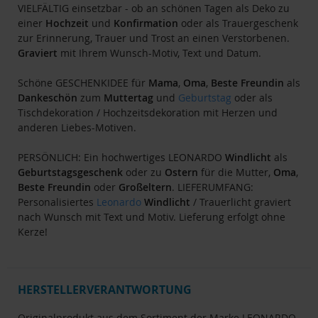
VIELFÄLTIG einsetzbar - ob an schönen Tagen als Deko zu
einer
Hochzeit
und
Konfirmation
oder als Trauergeschenk
zur Erinnerung, Trauer und Trost an einen Verstorbenen.
Graviert
mit Ihrem Wunsch-Motiv, Text und Datum.
Schöne GESCHENKIDEE für
Mama
,
Oma
,
Beste Freundin
als
Dankeschön
zum
Muttertag
und
Geburtstag
oder als
Tischdekoration / Hochzeitsdekoration mit Herzen und
anderen Liebes-Motiven.
PERSÖNLICH: Ein hochwertiges LEONARDO
Windlicht
als
Geburtstagsgeschenk
oder zu
Ostern
für die Mutter,
Oma
,
Beste Freundin
oder
Großeltern
. LIEFERUMFANG:
Personalisiertes
Leonardo
Windlicht
/ Trauerlicht graviert
nach Wunsch mit Text und Motiv. Lieferung erfolgt ohne
Kerze!
HERSTELLERVERANTWORTUNG
Originalprodukt aus dem Sortiment der Marke LEONARDO.