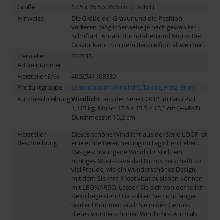
Größe
17.9 x 15.5 x 15.5 cm (HxBxT)
Hinweise
Die Größe der Gravur und die Position
variieren möglicherweise je nach gewählter
Schriftart, Anzahl Buchstaben und Motiv. Die
Gravur kann von dem Beispielfoto abweichen.
Hersteller
010933
Artikelnummer
Hersteller EAN
4002541109330
Produktgruppe
Lebensbaum
,
Windlicht
,
Taube
,
Herz
,
Engel
Kurzbeschreibung
Windlicht
, aus der Serie LOOP, im Basic-Stil,
1,115 kg, Maße: 17,9 x 15,5 x 15,5 cm (HxBxT),
Durchmesser: 15,2 cm
Hersteller
Dieses schöne Windlicht aus der Serie LOOP ist
Beschreibung
eine echte Bereicherung im täglichen Leben.
Das geschwungene Windlicht stellt ein
richtiges Must-Have dar! Nichts verschafft so
viel Freude, wie ein wunderschönes Design,
mit dem Sie Ihre Kreativität ausleben können -
mit LEONARDO. Lassen Sie sich von der tollen
Deko begeistern! Da sollten Sie nicht länger
warten! Kommen auch Sie in den Genuss
dieses wunderschönen Windlichts! Auch als