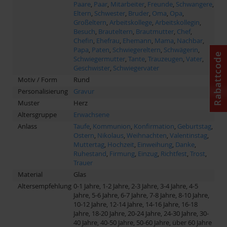
Paare
,
Paar
,
Mitarbeiter
,
Freunde
,
Schwangere
,
Eltern
,
Schwester
,
Bruder
,
Oma
,
Opa
,
Großeltern
,
Arbeitskollege
,
Arbeitskollegin
,
Besuch
,
Brauteltern
,
Brautmutter
,
Chef
,
Chefin
,
Ehefrau
,
Ehemann
,
Mama
,
Nachbar
,
Papa
,
Paten
,
Schwiegereltern
,
Schwägerin
,
Rabattcode
Schwiegermutter
,
Tante
,
Trauzeugen
,
Vater
,
Geschwister
,
Schwiegervater
Motiv / Form
Rund
Personalisierung
Gravur
Muster
Herz
Altersgruppe
Erwachsene
Anlass
Taufe
,
Kommunion
,
Konfirmation
,
Geburtstag
,
Ostern
,
Nikolaus
,
Weihnachten
,
Valentinstag
,
Muttertag
,
Hochzeit
,
Einweihung
,
Danke
,
Ruhestand
,
Firmung
,
Einzug
,
Richtfest
,
Trost
,
Trauer
Material
Glas
Altersempfehlung
0-1 Jahre, 1-2 Jahre, 2-3 Jahre, 3-4 Jahre, 4-5
Jahre, 5-6 Jahre, 6-7 Jahre, 7-8 Jahre, 8-10 Jahre,
10-12 Jahre, 12-14 Jahre, 14-16 Jahre, 16-18
Jahre, 18-20 Jahre, 20-24 Jahre, 24-30 Jahre, 30-
40 Jahre, 40-50 Jahre, 50-60 Jahre, über 60 Jahre