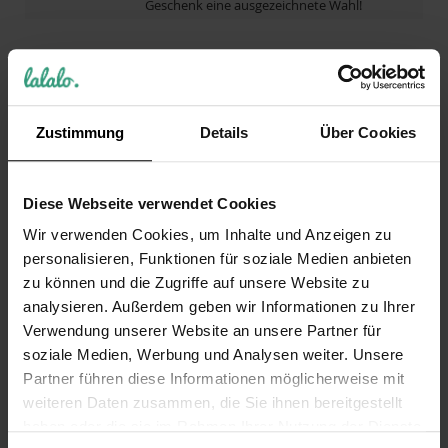
Geschenk eine ausgezeichnete Wahl!
DAS KÖNNTE DICH AUCH INTERESSIEREN
DIESE ARTIKEL KÖNNTEN IHNEN EVENTUELL AUCH
Zustimmung
Details
Über Cookies
GEFALLEN!
Diese Webseite verwendet Cookies
Wir verwenden Cookies, um Inhalte und Anzeigen zu
personalisieren, Funktionen für soziale Medien anbieten
zu können und die Zugriffe auf unsere Website zu
REZENSIONEN
analysieren. Außerdem geben wir Informationen zu Ihrer
Verwendung unserer Website an unsere Partner für
Schreibe eine Bewertung
soziale Medien, Werbung und Analysen weiter. Unsere
Partner führen diese Informationen möglicherweise mit
Nur registrierte Benutzer können
weiteren Daten zusammen, die Sie ihnen bereitgestellt
Bewertungen schreiben. Bitte
loggen Sie
haben oder die sie im Rahmen Ihrer Nutzung der Dienste
sich ein
oder
erstellen Sie ein Konto